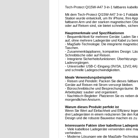
Tech-Protect QI15W-A47 3-in-1 faltbares kabell
Mit dem Tech-Protect QI15W-A47 3-in-1 Foldable
Station wurde entwickelt, um Ihr iPhone, Ihre Ap
faltbaren Arm und der starken magnetischen Ober
oder auf Reisen sind, sie bietet schnelles, siche
Hauptmerkmale und Spezifikationen
- Bequemlichkeit für mehrere Geräte: Laden Sie m
auf, ohne mehrere Ladegeräte und Kabel zu benö
- MagSafe-Technologie: Die integrierte magnetisc
Taschen.
- Zusammenklappbares, kompaktes Design: Lässt s
Schreibtische oder auf Reisen.
- Integrierte Sicherheitsfunktionen: Überhitzung
Ladevorgängen.
- Universeller USB-C-Eingang (9V/3A, 12V/2,4A):
und schnelle Ladegeschwindigkeiten.
Ideale Verwendungsbeispiele
- Reisen und Pendeln: Packen Sie dieses faltbar
Geräte auf Reisen mit Strom versorgt bleiben.
- Büroschreibtische und Besprechungsräume: Biet
Arbeitsplatz sauber und organisiert.
- Nachttisch-Begleiter: Platzieren Sie es neben 
morgendlichen Ansturm.
Warum dieses Produkt perfekt ist
Wenn Sie Wert auf Einfachheit und Effizienz leg
drei Ladegeräten in einem reduzieren Sie den Kab
Design und die robuste Bauweise machen es zu ei
Interessante Fakten über kabellose Ladegerä
- Viele kabellose Ladegeräte verwenden eine mag
verhindern.
- Moderne Lösungen wie die MagSafe-Technologie 