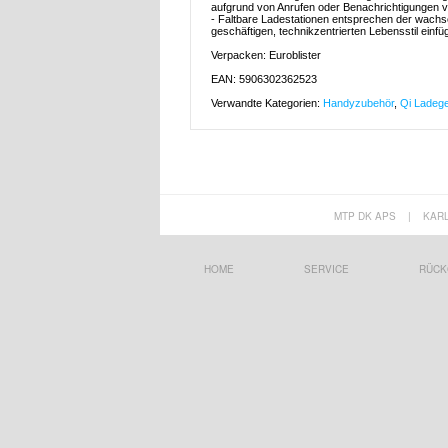
aufgrund von Anrufen oder Benachrichtigungen vi
- Faltbare Ladestationen entsprechen der wachse
geschäftigen, technikzentrierten Lebensstil einfü
Verpacken: Euroblister
EAN: 5906302362523
Verwandte Kategorien:
Handyzubehör
,
Qi Ladege
MTP DK APS
|
KAR
HOME
SERVICE
RÜCK