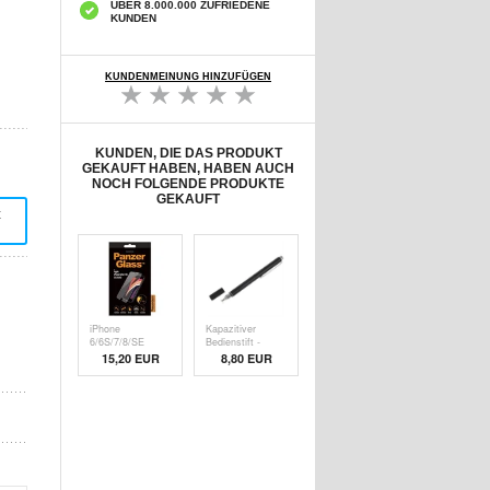
ÜBER 8.000.000 ZUFRIEDENE
KUNDEN
KUNDENMEINUNG HINZUFÜGEN
KUNDEN, DIE DAS PRODUKT
GEKAUFT HABEN, HABEN AUCH
NOCH FOLGENDE PRODUKTE
GEKAUFT
t
iPhone
Kapazitiver
6/6S/7/8/SE
Bedienstift -
(2020)/SE (
Schw
15,20 EUR
8,80 EUR