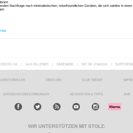
briert.
nden Nachfrage nach minimalistischen, reisefreundlichen Geräten, die sich nahtlos in einen
gen.
räte
LEBOVEJ 59
|
3400 HILLERØD
|
DÄNEMARK
|
VAT: DK 37860220
|
SUPPORT@
GABEFORMULAR
ÜBER UNS
CLUB TRENDY
IMPR
DATENSCHUTZBESTIMMUNGEN
NEUIGKEITEN & TIPPS
AGB
WIR UNTERSTÜTZEN MIT STOLZ: