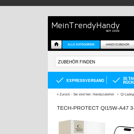
ALLE KATEGORIEN
HANDYZUBEHÖR
30 T
EXPRESSVERSAND
RÜCK
«
Zurück
- Sie sind hier:
Handyzubehör
Qi Ladeg
TECH-PROTECT QI15W-A47 3