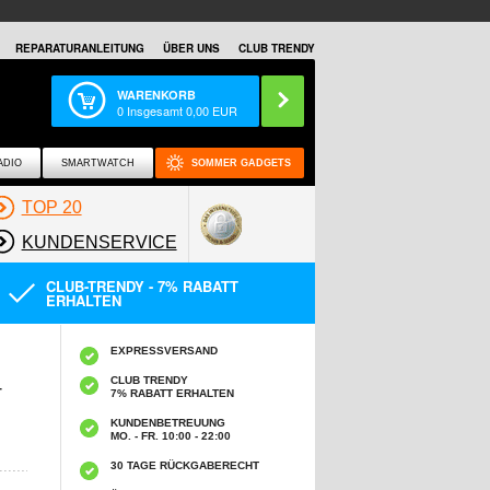
REPARATURANLEITUNG
ÜBER UNS
CLUB TRENDY
WARENKORB
0
Insgesamt
0,00
EUR
ADIO
SMARTWATCH
SOMMER GADGETS
TOP 20
KUNDENSERVICE
CLUB-TRENDY - 7% RABATT
ERHALTEN
EXPRESSVERSAND
CLUB TRENDY
T
7% RABATT ERHALTEN
KUNDENBETREUUNG
MO. - FR. 10:00 - 22:00
30 TAGE RÜCKGABERECHT