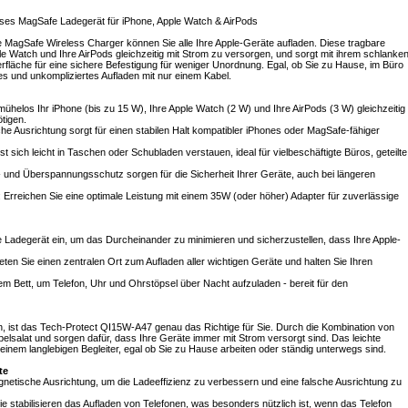
oses MagSafe Ladegerät für iPhone, Apple Watch & AirPods
 MagSafe Wireless Charger können Sie alle Ihre Apple-Geräte aufladen. Diese tragbare
ple Watch und Ihre AirPods gleichzeitig mit Strom zu versorgen, und sorgt mit ihrem schlanken
fläche für eine sichere Befestigung für weniger Unordnung. Egal, ob Sie zu Hause, im Büro
res und unkompliziertes Aufladen mit nur einem Kabel.
ühelos Ihr iPhone (bis zu 15 W), Ihre Apple Watch (2 W) und Ihre AirPods (3 W) gleichzeitig
tigen.
he Ausrichtung sorgt für einen stabilen Halt kompatibler iPhones oder MagSafe-fähiger
ich leicht in Taschen oder Schubladen verstauen, ideal für vielbeschäftigte Büros, geteilte
s- und Überspannungsschutz sorgen für die Sicherheit Ihrer Geräte, auch bei längeren
 Erreichen Sie eine optimale Leistung mit einem 35W (oder höher) Adapter für zuverlässige
e Ladegerät ein, um das Durcheinander zu minimieren und sicherzustellen, dass Ihre Apple-
en Sie einen zentralen Ort zum Aufladen aller wichtigen Geräte und halten Sie Ihren
dem Bett, um Telefon, Uhr und Ohrstöpsel über Nacht aufzuladen - bereit für den
en, ist das Tech-Protect QI15W-A47 genau das Richtige für Sie. Durch die Kombination von
elsalat und sorgen dafür, dass Ihre Geräte immer mit Strom versorgt sind. Das leichte
nem langlebigen Begleiter, egal ob Sie zu Hause arbeiten oder ständig unterwegs sind.
te
netische Ausrichtung, um die Ladeeffizienz zu verbessern und eine falsche Ausrichtung zu
stabilisieren das Aufladen von Telefonen, was besonders nützlich ist, wenn das Telefon