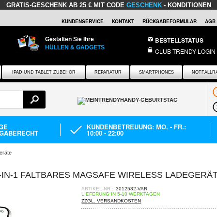
GRATIS-GESCHENK
AB 25 € MIT CODE
GESCHENK
-
KONDITIONEN
KUNDENSERVICE
KONTAKT
RÜCKGABEFORMULAR
AGB
Gestalten Sie Ihre
BESTELLSTATUS
HÜLLEN & GADGETS
CLUB TRENDY-LOGIN
IPAD UND TABLET ZUBEHÖR
REPARATUR
SMARTPHONES
NOTFALLR
AGE
KUNDENBETREUUNG: MO. - FR.:
GABERECHT
10:00 - 22:00
eräte
-IN-1 FALTBARES MAGSAFE WIRELESS LADEGERÄ
ARTIKEL-NR.:
3012582-VAR
LIEFERUNG IN 5-10 WERKTAGEN
ZZGL. VERSANDKOSTEN