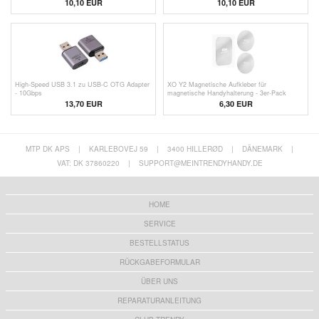
Schwarz
10,10 EUR
10,10 EUR
High-Speed USB 3.1 zu USB-C OTG Adapter
XO Y2 Magnetische Aufkleber für
- 10Gbps
magnetische Handyhalterung - 3er-Pack
13,70 EUR
6,30 EUR
MTP DK APS
|
KARLEBOVEJ 59
|
3400 HILLERØD
|
DÄNEMARK
|
VAT: DK 37860220
|
SUPPORT@MEINTRENDYHANDY.DE
HOME
SERVICE
BESTELLSTATUS
RÜCKGABEFORMULAR
ÜBER UNS
REPARATURANLEITUNG