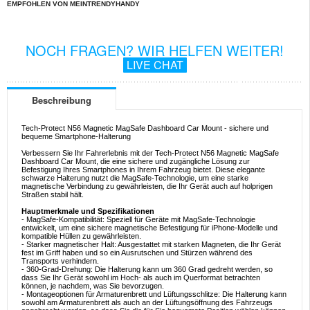
EMPFOHLEN VON MEINTRENDYHANDY
NOCH FRAGEN? WIR HELFEN WEITER!
LIVE CHAT
Beschreibung
Tech-Protect N56 Magnetic MagSafe Dashboard Car Mount - sichere und
bequeme Smartphone-Halterung
Verbessern Sie Ihr Fahrerlebnis mit der Tech-Protect N56 Magnetic MagSafe
Dashboard Car Mount, die eine sichere und zugängliche Lösung zur
Befestigung Ihres Smartphones in Ihrem Fahrzeug bietet. Diese elegante
schwarze Halterung nutzt die MagSafe-Technologie, um eine starke
magnetische Verbindung zu gewährleisten, die Ihr Gerät auch auf holprigen
Straßen stabil hält.
Hauptmerkmale und Spezifikationen
- MagSafe-Kompatibilität: Speziell für Geräte mit MagSafe-Technologie
entwickelt, um eine sichere magnetische Befestigung für iPhone-Modelle und
kompatible Hüllen zu gewährleisten.
- Starker magnetischer Halt: Ausgestattet mit starken Magneten, die Ihr Gerät
fest im Griff haben und so ein Ausrutschen und Stürzen während des
Transports verhindern.
- 360-Grad-Drehung: Die Halterung kann um 360 Grad gedreht werden, so
dass Sie Ihr Gerät sowohl im Hoch- als auch im Querformat betrachten
können, je nachdem, was Sie bevorzugen.
- Montageoptionen für Armaturenbrett und Lüftungsschlitze: Die Halterung kann
sowohl am Armaturenbrett als auch an der Lüftungsöffnung des Fahrzeugs