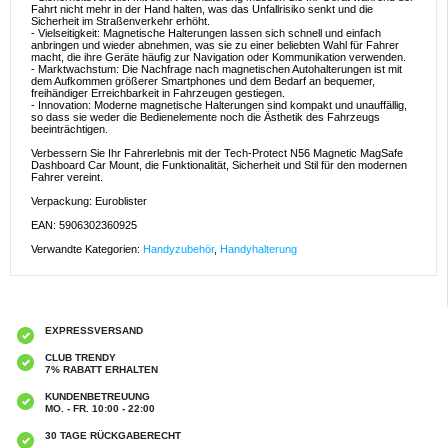
Fahrt nicht mehr in der Hand halten, was das Unfallrisiko senkt und die
Sicherheit im Straßenverkehr erhöht.
- Vielseitigkeit: Magnetische Halterungen lassen sich schnell und einfach
anbringen und wieder abnehmen, was sie zu einer beliebten Wahl für Fahrer
macht, die ihre Geräte häufig zur Navigation oder Kommunikation verwenden.
- Marktwachstum: Die Nachfrage nach magnetischen Autohalterungen ist mit
dem Aufkommen größerer Smartphones und dem Bedarf an bequemer,
freihändiger Erreichbarkeit in Fahrzeugen gestiegen.
- Innovation: Moderne magnetische Halterungen sind kompakt und unauffällig,
so dass sie weder die Bedienelemente noch die Ästhetik des Fahrzeugs
beeinträchtigen.
Verbessern Sie Ihr Fahrerlebnis mit der Tech-Protect N56 Magnetic MagSafe
Dashboard Car Mount, die Funktionalität, Sicherheit und Stil für den modernen
Fahrer vereint.
Verpackung: Euroblister
EAN: 5906302360925
Verwandte Kategorien:
Handyzubehör
,
Handyhalterung
EXPRESSVERSAND
CLUB TRENDY
7% RABATT ERHALTEN
KUNDENBETREUUNG
MO. - FR. 10:00 - 22:00
30 TAGE RÜCKGABERECHT