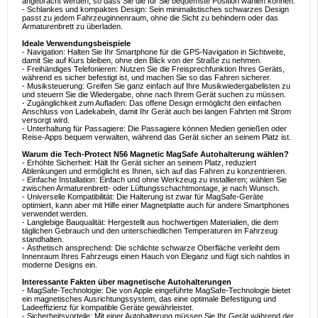
angebracht werden, so dass Sie die für Sie bequemste Position wählen können.
- Schlankes und kompaktes Design: Sein minimalistisches schwarzes Design
passt zu jedem Fahrzeuginnenraum, ohne die Sicht zu behindern oder das
Armaturenbrett zu überladen.
Ideale Verwendungsbeispiele
- Navigation: Halten Sie Ihr Smartphone für die GPS-Navigation in Sichtweite,
damit Sie auf Kurs bleiben, ohne den Blick von der Straße zu nehmen.
- Freihändiges Telefonieren: Nutzen Sie die Freisprechfunktion Ihres Geräts,
während es sicher befestigt ist, und machen Sie so das Fahren sicherer.
- Musiksteuerung: Greifen Sie ganz einfach auf Ihre Musikwiedergabelisten zu
und steuern Sie die Wiedergabe, ohne nach Ihrem Gerät suchen zu müssen.
- Zugänglichkeit zum Aufladen: Das offene Design ermöglicht den einfachen
Anschluss von Ladekabeln, damit Ihr Gerät auch bei langen Fahrten mit Strom
versorgt wird.
- Unterhaltung für Passagiere: Die Passagiere können Medien genießen oder
Reise-Apps bequem verwalten, während das Gerät sicher an seinem Platz ist.
Warum die Tech-Protect N56 Magnetic MagSafe Autohalterung wählen?
- Erhöhte Sicherheit: Hält Ihr Gerät sicher an seinem Platz, reduziert
Ablenkungen und ermöglicht es Ihnen, sich auf das Fahren zu konzentrieren.
- Einfache Installation: Einfach und ohne Werkzeug zu installieren; wählen Sie
zwischen Armaturenbrett- oder Lüftungsschachtmontage, je nach Wunsch.
- Universelle Kompatibilität: Die Halterung ist zwar für MagSafe-Geräte
optimiert, kann aber mit Hilfe einer Magnetplatte auch für andere Smartphones
verwendet werden.
- Langlebige Bauqualität: Hergestellt aus hochwertigen Materialien, die dem
täglichen Gebrauch und den unterschiedlichen Temperaturen im Fahrzeug
standhalten.
- Ästhetisch ansprechend: Die schlichte schwarze Oberfläche verleiht dem
Innenraum Ihres Fahrzeugs einen Hauch von Eleganz und fügt sich nahtlos in
moderne Designs ein.
Interessante Fakten über magnetische Autohalterungen
- MagSafe-Technologie: Die von Apple eingeführte MagSafe-Technologie bietet
ein magnetisches Ausrichtungssystem, das eine optimale Befestigung und
Ladeeffizienz für kompatible Geräte gewährleistet.
- Sicherheitsvorteile: Mit einer Autohalterung müssen Sie Ihr Gerät während der