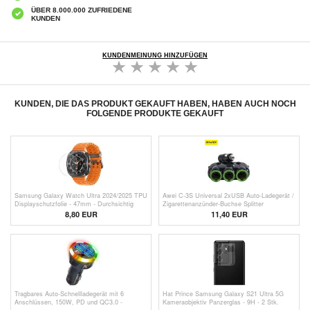
ÜBER 8.000.000 ZUFRIEDENE
KUNDEN
KUNDENMEINUNG HINZUFÜGEN
KUNDEN, DIE DAS PRODUKT GEKAUFT HABEN, HABEN AUCH NOCH
FOLGENDE PRODUKTE GEKAUFT
Samsung Galaxy Watch Ultra 2024/2025 TPU
Awei C-3S Universal 2xUSB Auto-Ladegerät /
Displayschutzfolie - 47mm - Durchsichtig
Zigarettenanzünder-Buchse Splitter
8,80 EUR
11,40 EUR
Tragbares Auto-Schnellladegerät mit 6
Hat Prince Samsung Galaxy S21 Ultra 5G
Anschlüssen, 150W, PD und QC3.0 -
Kameraobjektiv Panzerglas - 9H - 2 Stk.