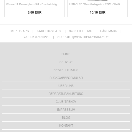
iPhone 11 Panzerglas - 9H - Durchsichtig
USB-C PD Wand-ladegerät - 20W - Weiß
8,80 EUR
10,10 EUR
MTP DK APS
|
KARLEBOVEJ 59
|
3400 HILLERØD
|
DÄNEMARK
|
VAT: DK 37860220
|
SUPPORT@MEINTRENDYHANDY.DE
HOME
SERVICE
BESTELLSTATUS
RÜCKGABEFORMULAR
ÜBER UNS
REPARATURANLEITUNG
CLUB TRENDY
IMPRESSUM
BLOG
KONTAKT