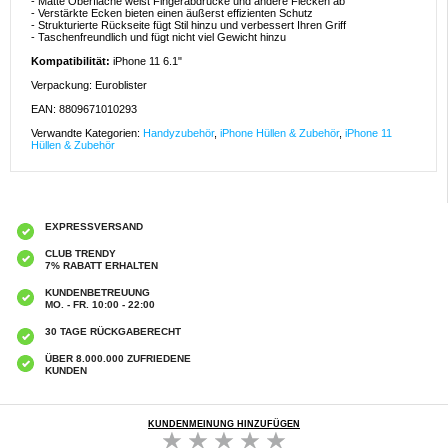
- Matte Oberfläche weist Fingerabdrücke und andere Flecken ab
- Verstärkte Ecken bieten einen äußerst effizienten Schutz
- Strukturierte Rückseite fügt Stil hinzu und verbessert Ihren Griff
- Taschenfreundlich und fügt nicht viel Gewicht hinzu
Kompatibilität:
iPhone 11 6.1"
Verpackung: Euroblister
EAN: 8809671010293
Verwandte Kategorien:
Handyzubehör
,
iPhone Hüllen & Zubehör
,
iPhone 11
Hüllen & Zubehör
EXPRESSVERSAND
CLUB TRENDY
7% RABATT ERHALTEN
KUNDENBETREUUNG
MO. - FR. 10:00 - 22:00
30 TAGE RÜCKGABERECHT
ÜBER 8.000.000 ZUFRIEDENE
KUNDEN
KUNDENMEINUNG HINZUFÜGEN