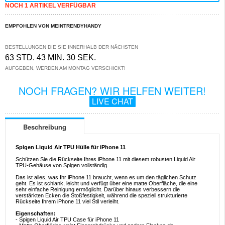
NOCH 1 ARTIKEL VERFÜGBAR
EMPFOHLEN VON MEINTRENDYHANDY
BESTELLUNGEN DIE SIE INNERHALB DER NÄCHSTEN
63 STD. 43 MIN. 30 SEK.
AUFGEBEN, WERDEN AM MONTAG VERSCHICKT!
NOCH FRAGEN? WIR HELFEN WEITER!
LIVE CHAT
Beschreibung
Spigen Liquid Air TPU Hülle für iPhone 11
Schützen Sie die Rückseite Ihres iPhone 11 mit diesem robusten Liquid Air
TPU-Gehäuse von Spigen vollständig.
Das ist alles, was Ihr iPhone 11 braucht, wenn es um den täglichen Schutz
geht. Es ist schlank, leicht und verfügt über eine matte Oberfläche, die eine
sehr einfache Reinigung ermöglicht. Darüber hinaus verbessern die
verstärkten Ecken die Stoßfestigkeit, während die speziell strukturierte
Rückseite Ihrem iPhone 11 viel Stil verleiht.
Eigenschaften:
- Spigen Liquid Air TPU Case für iPhone 11