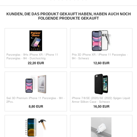
KUNDEN, DIE DAS PRODUKT GEKAUFT HABEN, HABEN AUCH NOCH
FOLGENDE PRODUKTE GEKAUFT
Panzerglas - 9Hs iPhone XR / iPhone 11
Prio 3D iPhone XR / iPhone 11 Panzerglas -
Panzerglas - 9H - Durchsichtig
9H - Schwarz
22,20 EUR
12,60 EUR
Saii 3D Premium iPhone 11 Panzerglas - 9H -
iPhone 7/8/SE (2020)/SE (2022) Spigen Liquid
2Pcs.
Armor Silikon Case - Schwarz
8,80 EUR
16,50 EUR