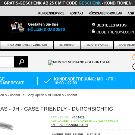
GRATIS-GESCHENK
AB 25 € MIT CODE
GESCHENK
-
KONDITIONEN
KUNDENSERVICE
KONTAKT
RÜCKGABEFORMULAR
AGB
Gestalten Sie Ihre
BESTELLSTATUS
HÜLLEN & GADGETS
CLUB TRENDY-LOGIN
IPAD UND TABLET ZUBEHÖR
REPARATUR
SMARTPHONES
NOTFALLR
AGE
KUNDENBETREUUNG: MO. - FR.:
GABERECHT
10:00 - 22:00
len & Zubehör
Sony Xperia 5 VI Hüllen & Zubehör
AS - 9H - CASE FRIENDLY - DURCHSICHTIG
ARTIKEL-NR.:
4004629
AUF LAGER - LIEFERUNG IN 1-2 WERKTAGEN
ZZGL. VERSANDKOSTEN
UNVERB. PREISEMPF.:
8,80 EUR