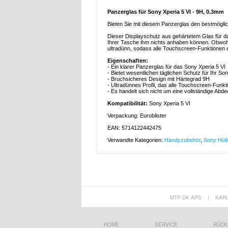
Panzerglas für Sony Xperia 5 VI - 9H, 0.3mm
Bieten Sie mit diesem Panzerglas den bestmöglic
Dieser Displayschutz aus gehärtetem Glas für d
Ihrer Tasche ihm nichts anhaben können. Obwohl 
ultradünn, sodass alle Touchscreen-Funktionen e
Eigenschaften:
- Ein klarer Panzerglas für das Sony Xperia 5 VI
- Bietet wesentlichen täglichen Schutz für Ihr So
- Bruchsicheres Design mit Härtegrad 9H
- Ultradünnes Profil, das alle Touchscreen-Funkt
- Es handelt sich nicht um eine vollständige Ab
Kompatibilität:
Sony Xperia 5 VI
Verpackung: Euroblister
EAN: 5714122442475
Verwandte Kategorien:
Handyzubehör
,
Sony Hüll
MTP DK APS
|
KAR
HOME
SERVICE
RÜCK