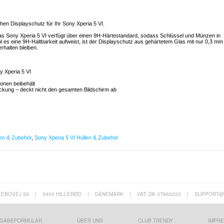
hen Displayschutz für Ihr Sony Xperia 5 VI.
as Sony Xperia 5 VI verfügt über einen 9H-Härtestandard, sodass Schlüssel und Münzen in
es eine 9H-Haltbarkeit aufweist, ist der Displayschutz aus gehärtetem Glas mit nur 0,3 mm
rhalten bleiben.
ny Xperia 5 VI
ionen beibehält
deckung – deckt nicht den gesamten Bildschirm ab
en & Zubehör
,
Sony Xperia 5 VI Hüllen & Zubehör
LEBOVEJ 59
|
3400 HILLERØD
|
DÄNEMARK
|
VAT: DK 37860220
|
SUPPORT@
GABEFORMULAR
ÜBER UNS
CLUB TRENDY
IMPR