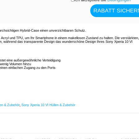
urchsichtigen Hybrid-Case einen unverzichtbaren Schutz.
Acryl und TPU, um Ihr Smartphone in einem makellosen Zustand zu halten. Die verstärkten,
, während das transparente Design das wunderschöne Design Ihres Sony Xperia 10 VI
istet eine außergewöhnliche Verteidigung
r wenig Volumen hinzu
 einen einfachen Zugang zu den Ports
en & Zubehör
,
Sony Xperia 10 VI Hüllen & Zubehör