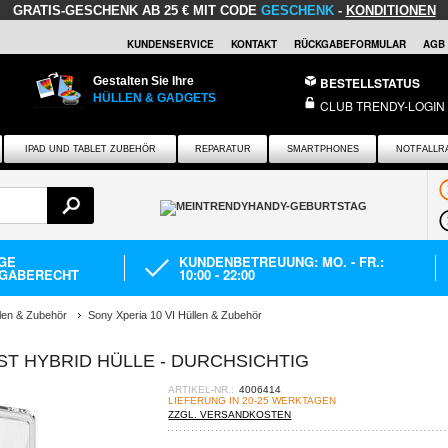
GRATIS-GESCHENK
AB 25 € MIT CODE
GESCHENK
-
KONDITIONEN
KUNDENSERVICE
KONTAKT
RÜCKGABEFORMULAR
AGB
Gestalten Sie Ihre
BESTELLSTATUS
HÜLLEN & GADGETS
CLUB TRENDY-LOGIN
IPAD UND TABLET ZUBEHÖR
REPARATUR
SMARTPHONES
NOTFALLR
AGE
KUNDENBETREUUNG: MO. - FR.:
GABERECHT
10:00 - 22:00
len & Zubehör
Sony Xperia 10 VI Hüllen & Zubehör
ST HYBRID HÜLLE - DURCHSICHTIG
ARTIKEL-NR.:
4006414
LIEFERUNG IN 20-25 WERKTAGEN
ZZGL. VERSANDKOSTEN