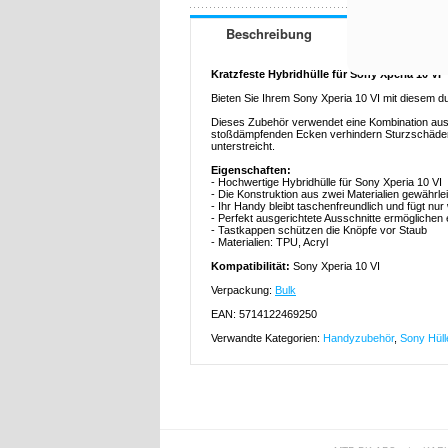
Beschreibung
Kratzfeste Hybridhülle für Sony Xperia 10 VI
Bieten Sie Ihrem Sony Xperia 10 VI mit diesem d
Dieses Zubehör verwendet eine Kombination aus 
stoßdämpfenden Ecken verhindern Sturzschäden
unterstreicht.
Eigenschaften:
- Hochwertige Hybridhülle für Sony Xperia 10 VI
- Die Konstruktion aus zwei Materialien gewährle
- Ihr Handy bleibt taschenfreundlich und fügt nu
- Perfekt ausgerichtete Ausschnitte ermöglichen
- Tastkappen schützen die Knöpfe vor Staub
- Materialien: TPU, Acryl
Kompatibilität:
Sony Xperia 10 VI
Verpackung:
Bulk
EAN: 5714122469250
Verwandte Kategorien:
Handyzubehör
,
Sony Hüll