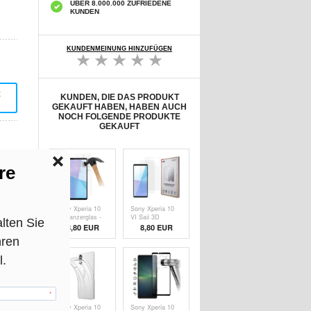
ÜBER 8.000.000 ZUFRIEDENE
KUNDEN
KUNDENMEINUNG HINZUFÜGEN
t
KUNDEN, DIE DAS PRODUKT
GEKAUFT HABEN, HABEN AUCH
NOCH FOLGENDE PRODUKTE
GEKAUFT
Sony Xperia 10
Sony Xperia 10
VI Panzerglas -
VI Saii 3D
9H, 0.3mm -
Premium
8,80 EUR
8,80
EUR
Case Friendly -
Panzerglas - 9H -
Durchsichtig
2 Pcs.
Sony Xperia 10
Sony Xperia 10