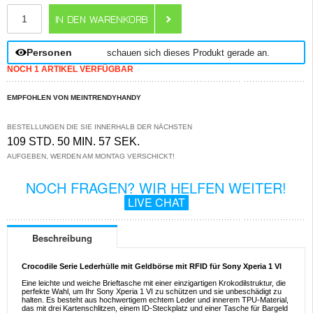
ANZAHL
Personen
schauen sich dieses Produkt gerade an.
NOCH 1 ARTIKEL VERFÜGBAR
EMPFOHLEN VON MEINTRENDYHANDY
BESTELLUNGEN DIE SIE INNERHALB DER NÄCHSTEN
109 STD. 50 MIN. 57 SEK.
AUFGEBEN, WERDEN AM MONTAG VERSCHICKT!
NOCH FRAGEN? WIR HELFEN WEITER!
LIVE CHAT
Beschreibung
Crocodile Serie Lederhülle mit Geldbörse mit RFID für Sony Xperia 1 VI
Eine leichte und weiche Brieftasche mit einer einzigartigen Krokodilstruktur, die
perfekte Wahl, um Ihr Sony Xperia 1 VI zu schützen und sie unbeschädigt zu
halten. Es besteht aus hochwertigem echtem Leder und innerem TPU-Material,
das mit drei Kartenschlitzen, einem ID-Steckplatz und einer Tasche für Bargeld