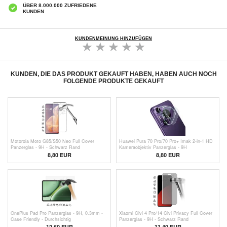
ÜBER 8.000.000 ZUFRIEDENE
KUNDEN
KUNDENMEINUNG HINZUFÜGEN
KUNDEN, DIE DAS PRODUKT GEKAUFT HABEN, HABEN AUCH NOCH
FOLGENDE PRODUKTE GEKAUFT
Motorola Moto G85/S50 Neo Full Cover
Huawei Pura 70 Pro/70 Pro+ Imak 2-in-1 HD
Panzerglas - 9H - Schwarz Rand
Kameraobjektiv Panzerglas - 9H
8,80 EUR
8,80 EUR
OnePlus Pad Pro Panzerglas - 9H, 0.3mm -
Xiaomi Civi 4 Pro/14 Civi Privacy Full Cover
Case Friendly - Durchsichtig
Panzerglas - 9H - Schwarz Rand
12,60 EUR
11,40 EUR