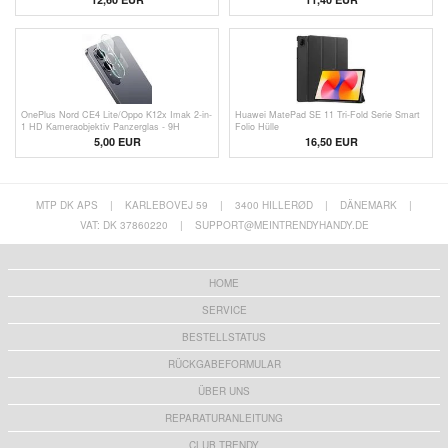
OnePlus Nord CE4 Lite/Oppo K12x Imak 2-in-
Huawei MatePad SE 11 Tri-Fold Serie Smart
1 HD Kameraobjektiv Panzerglas - 9H
Folio Hülle
5,00
EUR
16,50 EUR
MTP DK APS
|
KARLEBOVEJ 59
|
3400 HILLERØD
|
DÄNEMARK
|
VAT: DK 37860220
|
SUPPORT@MEINTRENDYHANDY.DE
HOME
SERVICE
BESTELLSTATUS
RÜCKGABEFORMULAR
ÜBER UNS
REPARATURANLEITUNG
CLUB TRENDY