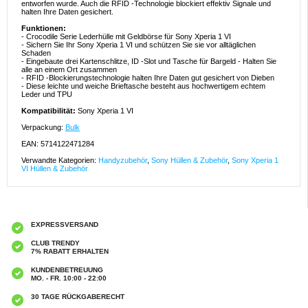
entworfen wurde. Auch die RFID -Technologie blockiert effektiv Signale und
halten Ihre Daten gesichert.
Funktionen:
- Crocodile Serie Lederhülle mit Geldbörse für Sony Xperia 1 VI
- Sichern Sie Ihr Sony Xperia 1 VI und schützen Sie sie vor alltäglichen
Schaden
- Eingebaute drei Kartenschlitze, ID -Slot und Tasche für Bargeld - Halten Sie
alle an einem Ort zusammen
- RFID -Blockierungstechnologie halten Ihre Daten gut gesichert von Dieben
- Diese leichte und weiche Brieftasche besteht aus hochwertigem echtem
Leder und TPU
Kompatibilität:
Sony Xperia 1 VI
Verpackung:
Bulk
EAN: 5714122471284
Verwandte Kategorien:
Handyzubehör
,
Sony Hüllen & Zubehör
,
Sony Xperia 1
VI Hüllen & Zubehör
EXPRESSVERSAND
CLUB TRENDY
7% RABATT ERHALTEN
KUNDENBETREUUNG
MO. - FR. 10:00 - 22:00
30 TAGE RÜCKGABERECHT