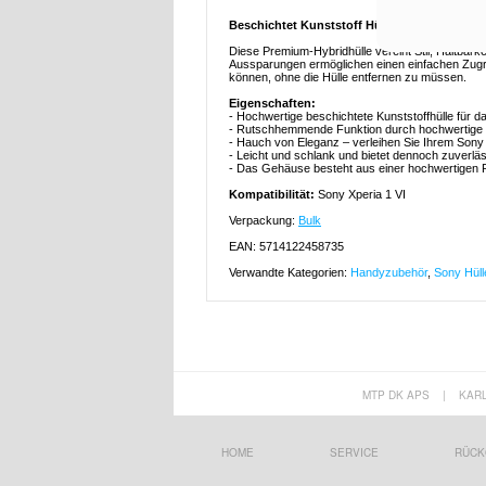
Beschichtet Kunststoff Hülle für Sony Xperia
Diese Premium-Hybridhülle vereint Stil, Haltbarke
Aussparungen ermöglichen einen einfachen Zugri
können, ohne die Hülle entfernen zu müssen.
Eigenschaften:
- Hochwertige beschichtete Kunststoffhülle für d
- Rutschhemmende Funktion durch hochwertige 
- Hauch von Eleganz – verleihen Sie Ihrem Sony 
- Leicht und schlank und bietet dennoch zuverlä
- Das Gehäuse besteht aus einer hochwertigen PC
Kompatibilität:
Sony Xperia 1 VI
Verpackung:
Bulk
EAN: 5714122458735
Verwandte Kategorien:
Handyzubehör
,
Sony Hüll
MTP DK APS
|
KAR
HOME
SERVICE
RÜCK