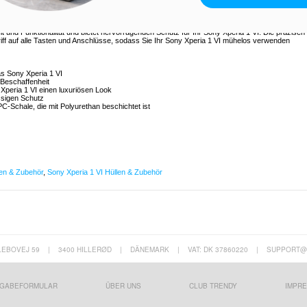
 1 VI
it und Funktionalität und bietet hervorragenden Schutz für Ihr Sony Xperia 1 VI. Die präzisen
ff auf alle Tasten und Anschlüsse, sodass Sie Ihr Sony Xperia 1 VI mühelos verwenden
as Sony Xperia 1 VI
Beschaffenheit
Xperia 1 VI einen luxuriösen Look
ssigen Schutz
-Schale, die mit Polyurethan beschichtet ist
en & Zubehör
,
Sony Xperia 1 VI Hüllen & Zubehör
LEBOVEJ 59
|
3400 HILLERØD
|
DÄNEMARK
|
VAT: DK 37860220
|
SUPPORT@
GABEFORMULAR
ÜBER UNS
CLUB TRENDY
IMPR