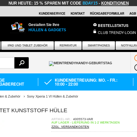
NUR HEUTE:
15 % SPAREN MIT CODE
BDAY15
-
KONDITIONEN
KUNDENSERVICE
KONTAKT
RÜCKGABEFORMULAR
AGB
Gestalten Sie Ihre
BESTELLSTATUS
HÜLLEN & GADGETS
CLUB TRENDY-LOGIN
IPAD UND TABLET ZUBEHÖR
REPARATUR
SMARTPHONES
NOTFALLR
AGE
KUNDENBETREUUNG: MO. - FR.:
GABERECHT
10:00 - 22:00
len & Zubehör
Sony Xperia 1 VI Hüllen & Zubehör
HTET KUNSTSTOFF HÜLLE
ARTIKEL-NR.:
4005573-VAR
AUF LAGER - LIEFERUNG IN 1-2 WERKTAGEN
ZZGL. VERSANDKOSTEN