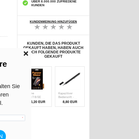
ÜBER 8.000.000 ZUFRIEDENE
KUNDEN
KUNDENMEINUNG HINZUFÜGEN
KUNDEN, DIE DAS PRODUKT
GEKAUFT HABEN, HABEN AUCH
NOCH FOLGENDE PRODUKTE
GEKAUFT
t
iPhone
Kapazitiver
6/6S/7/8/SE
Bedienstift -
(2020)/SE (
Schw
15,20 EUR
8,80 EUR