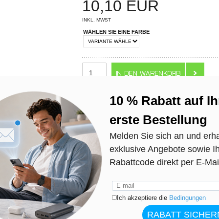
10,10
EUR
INKL. MWST
WÄHLEN SIE EINE FARBE
ANZAHL
schauen sich dieses Produk
Personen
gerade an.
NOCH 3 ARTIKEL VERFÜGBAR
EMPFOHLEN VON MEINTRENDYHANDY
N? WIR HELFEN WEITER!
LIVE CHAT