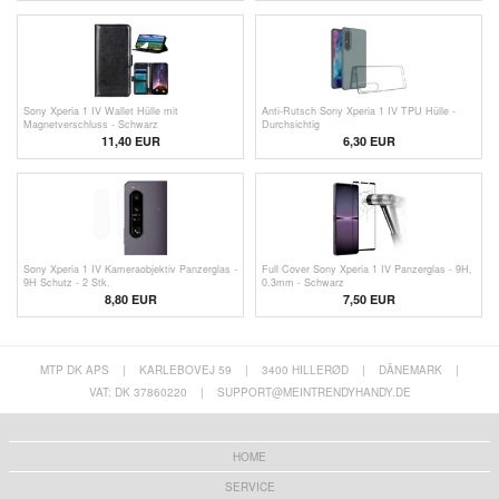
Sony Xperia 1 IV Wallet Hülle mit
Anti-Rutsch Sony Xperia 1 IV TPU Hülle -
Magnetverschluss - Schwarz
Durchsichtig
11,40 EUR
6,30 EUR
Sony Xperia 1 IV Kameraobjektiv Panzerglas -
Full Cover Sony Xperia 1 IV Panzerglas - 9H,
9H Schutz - 2 Stk.
0.3mm - Schwarz
8,80 EUR
7,50 EUR
MTP DK APS
|
KARLEBOVEJ 59
|
3400 HILLERØD
|
DÄNEMARK
|
VAT: DK 37860220
|
SUPPORT@MEINTRENDYHANDY.DE
HOME
SERVICE