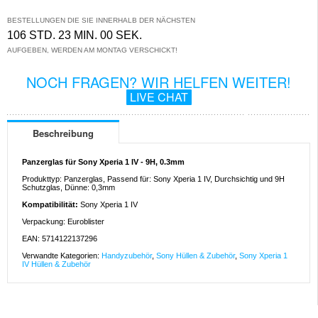
BESTELLUNGEN DIE SIE INNERHALB DER NÄCHSTEN
106 STD. 23 MIN. 00 SEK.
AUFGEBEN, WERDEN AM MONTAG VERSCHICKT!
NOCH FRAGEN? WIR HELFEN WEITER!
LIVE CHAT
Beschreibung
Panzerglas für Sony Xperia 1 IV - 9H, 0.3mm
Produkttyp: Panzerglas, Passend für: Sony Xperia 1 IV, Durchsichtig und 9H
Schutzglas, Dünne: 0,3mm
Kompatibilität:
Sony Xperia 1 IV
Verpackung: Euroblister
EAN: 5714122137296
Verwandte Kategorien:
Handyzubehör
,
Sony Hüllen & Zubehör
,
Sony Xperia 1
IV Hüllen & Zubehör