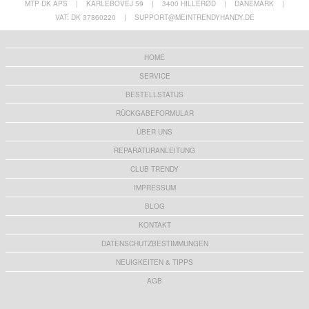
MTP DK APS
|
KARLEBOVEJ 59
|
3400 HILLERØD
|
DÄNEMARK
|
VAT: DK 37860220
|
SUPPORT@MEINTRENDYHANDY.DE
HOME
SERVICE
BESTELLSTATUS
RÜCKGABEFORMULAR
ÜBER UNS
REPARATURANLEITUNG
CLUB TRENDY
IMPRESSUM
BLOG
KONTAKT
DATENSCHUTZBESTIMMUNGEN
NEUIGKEITEN & TIPPS
AGB