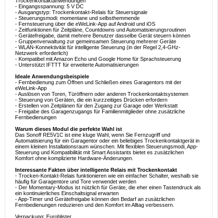
Trockenkontaktanwendungen
- Eingangsspannung: 5 V DC
- Ausgangstyp: Trockenkontakt-Relais für Steuersignale
- Steuerungsmodi: momentane und selbsthemmende
- Fernsteuerung über die eWeLink-App auf Android und iOS
- Zeitfunktionen für Zeitpläne, Countdowns und Automatisierungsroutinen
- Gerätefreigabe, damit mehrere Benutzer dasselbe Gerät steuern können
- Gruppenverwaltung zur gemeinsamen Steuerung mehrerer Geräte
- WLAN-Konnektivität für intelligente Steuerung (in der Regel 2,4-GHz-
Netzwerk erforderlich)
- Kompatibel mit Amazon Echo und Google Home für Sprachsteuerung
- Unterstützt IFTTT für erweiterte Automatisierungen
Ideale Anwendungsbeispiele
- Fernbedienung zum Öffnen und Schließen eines Garagentors mit der
eWeLink-App
- Auslösen von Toren, Türöffnern oder anderen Trockenkontaktsystemen
- Steuerung von Geräten, die ein kurzzeitiges Drücken erfordern
- Erstellen von Zeitplänen für den Zugang zur Garage oder Werkstatt
- Freigabe des Garagenzugangs für Familienmitglieder ohne zusätzliche
Fernbedienungen
Warum dieses Modul die perfekte Wahl ist
Das Sonoff RE5V1C ist eine kluge Wahl, wenn Sie Fernzugriff und
Automatisierung für ein Garagentor oder ein beliebiges Trockenkontaktgerät in
einem kleinen Installationsraum wünschen. Mit flexiblen Steuerungsmodi, App-
Steuerung und Kompatibilität mit Smart Assistants bietet es zusätzlichen
Komfort ohne komplizierte Hardware-Änderungen.
Interessante Fakten über intelligente Relais mit Trockenkontakt
- Trocken-Kontakt-Relais funktionieren wie ein einfacher Schalter, weshalb sie
häufig für Garagentore und Tore verwendet werden
- Der Momentary-Modus ist nützlich für Geräte, die eher einen Tastendruck als
ein kontinuierliches Einschaltsignal erwarten
- App-Timer und Gerätefreigabe können den Bedarf an zusätzlichen
Fernbedienungen reduzieren und den Komfort im Alltag verbessern.
Verpackung: Euroblister