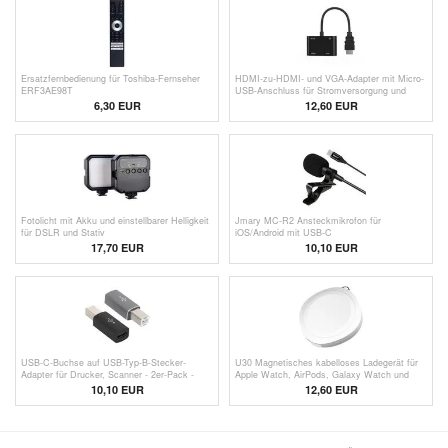
Ersatzfernbedienung für Toshiba-Fernseher
HDMI-zu-HDMI- und VGA-Adapter mit Micro-
ERF3AE98T
USB-Anschluss für Stromversorgung und
3.5mm-Audiobuchse
6,30
EUR
12,60
EUR
Fotolicht mit Akku und einstellbarer Helligkeit
Jmary MC-R2 Ansteckmikrofon für
für DSLR und Stativ
iOS/Android mit USB-C
17,70 EUR
10,10 EUR
USB-C-Buchse auf USB-Typ-B-Stecker-
U30 Magnetisches kabelloses Ladegerät für
Adapter für Drucker, Scanner - 2er-Pack -
Apple Watch, AirPods, Galaxy Watch und
Schwarz & Grau
Pixel Watch - Weiß
10,10 EUR
12,60 EUR