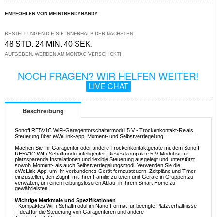
EMPFOHLEN VON MEINTRENDYHANDY
BESTELLUNGEN DIE SIE INNERHALB DER NÄCHSTEN
48 STD. 24 MIN. 40 SEK.
AUFGEBEN, WERDEN AM MONTAG VERSCHICKT!
NOCH FRAGEN? WIR HELFEN WEITER!
LIVE CHAT
Beschreibung
Sonoff RE5V1C WiFi-Garagentorschaltermodul 5 V - Trockenkontakt-Relais,
Steuerung über eWeLink-App, Moment- und Selbstverriegelung
Machen Sie Ihr Garagentor oder andere Trockenkontaktgeräte mit dem Sonoff
RE5V1C WiFi-Schaltmodul intelligenter. Dieses kompakte 5-V-Modul ist für
platzsparende Installationen und flexible Steuerung ausgelegt und unterstützt
sowohl Moment- als auch Selbstverriegelungsmodi. Verwenden Sie die
eWeLink-App, um Ihr verbundenes Gerät fernzusteuern, Zeitpläne und Timer
einzustellen, den Zugriff mit Ihrer Familie zu teilen und Geräte in Gruppen zu
verwalten, um einen reibungsloseren Ablauf in Ihrem Smart Home zu
gewährleisten.
Wichtige Merkmale und Spezifikationen
- Kompaktes WiFi-Schaltmodul im Nano-Format für beengte Platzverhältnisse
- Ideal für die Steuerung von Garagentoren und andere