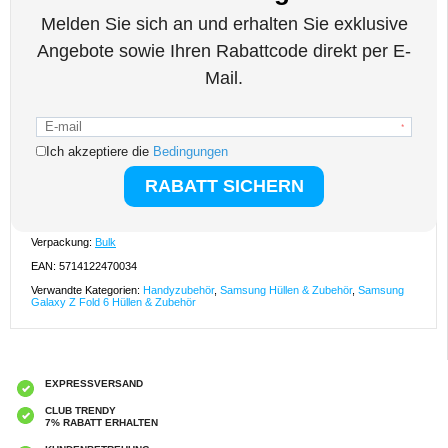
Reißverschluss ausgestattet, die alle durch einen sicheren Magnetverschluss
geschützt sind.
Eigenschaften:
- Brieftaschenhülle in Premium-Qualität von Caseme für Ihr Samsung Galaxy Z
Fold6
- Multifunktionale und superpraktische Brieftaschen-Schutzhülle
- Vollständiger Schutz für Ihr Samsung Galaxy Z Fold6 vor Stößen und Stürzen
- Die Caseme C30-Hülle wird mit einer Handschlaufe zum leichteren Tragen
geliefert
- Mehr als genug Kartenfächer und ein großes Geldfach auf der Innenseite
- Praktische Reißverschlusstasche auf der Frontklappe für zusätzlichen
Stauraum
- Eine Kickstand-Funktion für komfortables freihändiges Ansehen von Medien
- Mit Magnetverschluss für mehr Sicherheit Ihrer Sachen
- Diese Brieftasche für das Samsung Galaxy Z Fold6 besteht aus Polyurethan
und TPU
Kompatibilität:
Samsung Galaxy Z Fold6
Verpackung:
Bulk
EAN: 5714122470034
Verwandte Kategorien:
Handyzubehör
,
Samsung Hüllen & Zubehör
,
Samsung
Galaxy Z Fold 6 Hüllen & Zubehör
EXPRESSVERSAND
CLUB TRENDY
7% RABATT ERHALTEN