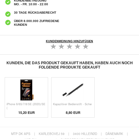
KUNDENBETREUUNG
MO. - FR. 10:00 - 22:00
30 TAGE RÜCKGABERECHT
ÜBER 8.000.000 ZUFRIEDENE
KUNDEN
KUNDENMEINUNG HINZUFÜGEN
KUNDEN, DIE DAS PRODUKT GEKAUFT HABEN, HABEN AUCH NOCH
FOLGENDE PRODUKTE GEKAUFT
iPhone 6/6S/7/8/SE (2020)/SE
Kapazitiver Bedienstift - Schw
(
15,20 EUR
8,80 EUR
MTP DK APS
|
KARLEBOVEJ 59
|
3400 HILLERØD
|
DÄNEMARK
|