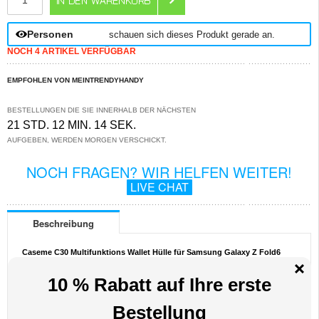
Personen
schauen sich dieses Produkt gerade an.
NOCH 4 ARTIKEL VERFÜGBAR
EMPFOHLEN VON MEINTRENDYHANDY
BESTELLUNGEN DIE SIE INNERHALB DER NÄCHSTEN
21 STD. 12 MIN. 13 SEK.
AUFGEBEN, WERDEN MORGEN VERSCHICKT.
NOCH FRAGEN? WIR HELFEN WEITER!
LIVE CHAT
Beschreibung
Caseme C30 Multifunktions Wallet Hülle für Samsung Galaxy Z Fold6
Die Caseme C30 multifunktionale Brieftaschenhülle für das Samsung Galaxy Z
Fold6 bietet außergewöhnlichen Rundumschutz und ein exklusives, raffiniertes
Design. Diese elegante Hülle besteht aus hochwertigem Polyurethan, verstärkt
mit einer stoßfesten TPU-Innenhülle, die sich perfekt an Ihr Samsung Galaxy Z
Fold6 anschmiegt. Die Caseme C30 Brieftasche ist mit zahlreichen
Kartenfächern, einem großen Geldfach innen und einer Außentasche mit