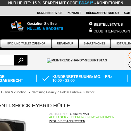
NUR HEUTE:
15 % SPAREN MIT CODE
BDAY15
-
KONDITIONEN
KUNDENSERVICE
KONTAKT
RÜCKGABEFORMULAR
AGB
Gestalten Sie Ihre
BESTELLSTATUS
HÜLLEN & GADGETS
CLUB TRENDY-LOGIN
IPAD UND TABLET ZUBEHÖR
REPARATUR
SMARTPHONES
NOTFALLR
AGE
KUNDENBETREUUNG: MO. - FR.:
GABERECHT
10:00 - 22:00
Hüllen & Zubehör
Samsung Galaxy Z Fold 6 Hüllen & Zubehör
ANTI-SHOCK HYBRID HÜLLE
ARTIKEL-NR.:
4006059-VAR
AUF LAGER - LIEFERUNG IN 1-2 WERKTAGEN
ZZGL. VERSANDKOSTEN