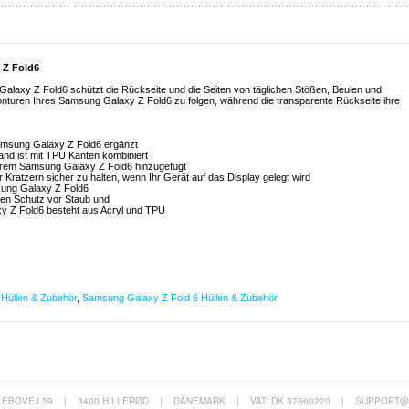
 Z Fold6
alaxy Z Fold6 schützt die Rückseite und die Seiten von täglichen Stößen, Beulen und
onturen Ihres Samsung Galaxy Z Fold6 zu folgen, während die transparente Rückseite ihre
Samsung Galaxy Z Fold6 ergänzt
and ist mit TPU Kanten kombiniert
Ihrem Samsung Galaxy Z Fold6 hinzugefügt
Kratzern sicher zu halten, wenn Ihr Gerät auf das Display gelegt wird
sung Galaxy Z Fold6
chen Schutz vor Staub und
xy Z Fold6 besteht aus Acryl und TPU
Hüllen & Zubehör
,
Samsung Galaxy Z Fold 6 Hüllen & Zubehör
LEBOVEJ 59
|
3400 HILLERØD
|
DÄNEMARK
|
VAT: DK 37860220
|
SUPPORT@