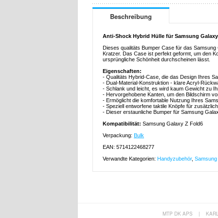
Beschreibung
Anti-Shock Hybrid Hülle für Samsung Galaxy
Dieses qualitäts Bumper Case für das Samsung G
Kratzer. Das Case ist perfekt geformt, um den K
ursprüngliche Schönheit durchscheinen lässt.
Eigenschaften:
- Qualitäts Hybrid-Case, die das Design Ihres 
- Dual-Material-Konstruktion - klare Acryl-Rückw
- Schlank und leicht, es wird kaum Gewicht zu 
- Hervorgehobene Kanten, um den Bildschirm vor 
- Ermöglicht die komfortable Nutzung Ihres Sam
- Speziell entworfene taktile Knöpfe für zusätzli
- Dieser erstaunliche Bumper für Samsung Gala
Kompatibilität:
Samsung Galaxy Z Fold6
Verpackung:
Bulk
EAN: 5714122468277
Verwandte Kategorien:
Handyzubehör
,
Samsung 
MTP DK APS
|
KAR