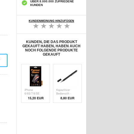
ÜBER 8.000.000 ZUFRIEDENE
KUNDEN
KUNDENMEINUNG HINZUFÜGEN
KUNDEN, DIE DAS PRODUKT
GEKAUFT HABEN, HABEN AUCH
NOCH FOLGENDE PRODUKTE
GEKAUFT
t
iPhone
Kapazitiver
6/6S/7/8/SE
Bedienstift -
(2020)/SE (
Schw
15,20 EUR
8,80 EUR