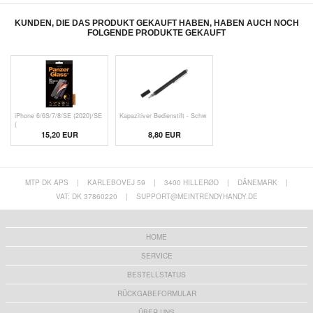
KUNDEN, DIE DAS PRODUKT GEKAUFT HABEN, HABEN AUCH NOCH
FOLGENDE PRODUKTE GEKAUFT
iPhone 6/6S/7/8/SE (2020)/SE
Kapazitiver Bedienstift - Schw
(
15,20 EUR
8,80 EUR
MTP DK APS
|
KARLEBOVEJ 59
|
3400 HILLERØD
|
DÄNEMARK
|
VAT: DK 37860220
|
SUPPORT@MEINTRENDYHANDY.DE
HOME
SERVICE
BESTELLSTATUS
RÜCKGABEFORMULAR
ÜBER UNS