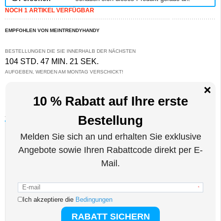
NOCH 1 ARTIKEL VERFÜGBAR
EMPFOHLEN VON MEINTRENDYHANDY
BESTELLUNGEN DIE SIE INNERHALB DER NÄCHSTEN
104 STD. 47 MIN. 20 SEK.
AUFGEBEN, WERDEN AM MONTAG VERSCHICKT!
NOCH FRAGEN? WIR HELFEN WEITER!
LIVE CHAT
Beschreibung
Beschichtet Kunststoff Hülle für Samsung Galaxy Z Flip6, Galaxy Z Flip7
FE
Diese Premium-Hybridhülle vereint Stil, Haltbarkeit und Funktionalität und bietet
hervorragenden Schutz für Ihr Samsung Galaxy Z Flip6, Galaxy Z Flip7 FE.
Die präzisen Aussparungen ermöglichen einen einfachen Zugriff auf alle Tasten
und Anschlüsse, sodass Sie Ihr Samsung Galaxy Z Flip6, Galaxy Z Flip7 FE
mühelos verwenden können, ohne die Hülle entfernen zu müssen.
Eigenschaften:
- Hochwertige beschichtete Kunststoffhülle für das Samsung Galaxy Z Flip6,
Galaxy Z Flip7 FE
- Rutschhemmende Funktion durch hochwertige Beschaffenheit