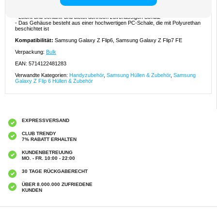
- Hauch von Eleganz – verleihen Sie Ihrem Samsung Galaxy Z Flip6, Galaxy Z
Flip7 FE einen luxuriösen Look
- Leicht und schlank und bietet dennoch zuverlässigen Schutz
- Das Gehäuse besteht aus einer hochwertigen PC-Schale, die mit Polyurethan
beschichtet ist
Kompatibilität:
Samsung Galaxy Z Flip6, Samsung Galaxy Z Flip7 FE
Verpackung:
Bulk
EAN: 5714122481283
Verwandte Kategorien:
Handyzubehör
,
Samsung Hüllen & Zubehör
,
Samsung
Galaxy Z Flip 6 Hüllen & Zubehör
EXPRESSVERSAND
CLUB TRENDY
7% RABATT ERHALTEN
KUNDENBETREUUNG
MO. - FR. 10:00 - 22:00
30 TAGE RÜCKGABERECHT
ÜBER 8.000.000 ZUFRIEDENE
KUNDEN