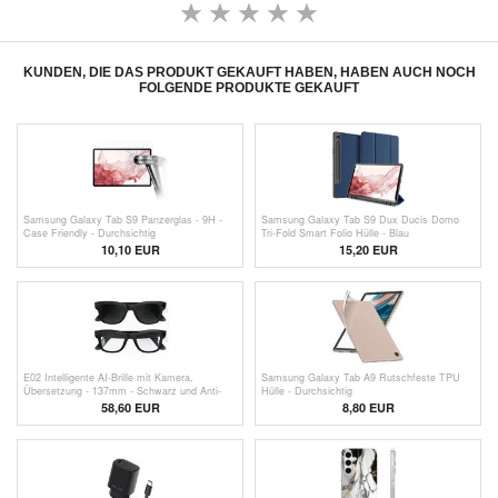
KUNDEN, DIE DAS PRODUKT GEKAUFT HABEN, HABEN AUCH NOCH
FOLGENDE PRODUKTE GEKAUFT
Samsung Galaxy Tab S9 Panzerglas - 9H -
Samsung Galaxy Tab S9 Dux Ducis Domo
Case Friendly - Durchsichtig
Tri-Fold Smart Folio Hülle - Blau
10,10
EUR
15,20
EUR
E02 Intelligente AI-Brille mit Kamera,
Samsung Galaxy Tab A9 Rutschfeste TPU
Übersetzung - 137mm - Schwarz und Anti-
Hülle - Durchsichtig
Blau-Glas
58,60 EUR
8,80 EUR