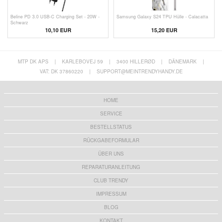
Beline PD 3.0 USB-C Charging Set - 20W -
Samsung Galaxy S24 TPU Hülle - Calacatta
Schwarz
10,10
EUR
15,20 EUR
MTP DK APS
|
KARLEBOVEJ 59
|
3400 HILLERØD
|
DÄNEMARK
|
VAT: DK 37860220
|
SUPPORT@MEINTRENDYHANDY.DE
HOME
SERVICE
BESTELLSTATUS
RÜCKGABEFORMULAR
ÜBER UNS
REPARATURANLEITUNG
CLUB TRENDY
IMPRESSUM
BLOG
KONTAKT