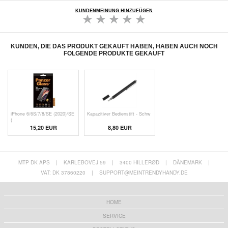
KUNDENMEINUNG HINZUFÜGEN
KUNDEN, DIE DAS PRODUKT GEKAUFT HABEN, HABEN AUCH NOCH
FOLGENDE PRODUKTE GEKAUFT
iPhone 6/6S/7/8/SE (2020)/SE
Kapazitiver Bedienstift - Schw
(
15,20 EUR
8,80 EUR
MTP DK APS
|
KARLEBOVEJ 59
|
3400 HILLERØD
|
DÄNEMARK
|
VAT: DK 37860220
|
SUPPORT@MEINTRENDYHANDY.DE
HOME
SERVICE