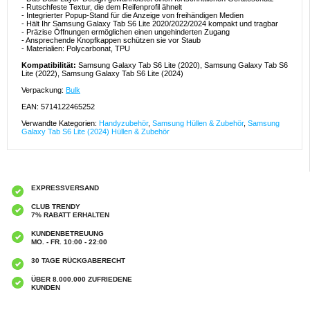
- Rutschfeste Textur, die dem Reifenprofil ähnelt
- Integrierter Popup-Stand für die Anzeige von freihändigen Medien
- Hält Ihr Samsung Galaxy Tab S6 Lite 2020/2022/2024 kompakt und tragbar
- Präzise Öffnungen ermöglichen einen ungehinderten Zugang
- Ansprechende Knopfkappen schützen sie vor Staub
- Materialien: Polycarbonat, TPU
Kompatibilität:
Samsung Galaxy Tab S6 Lite (2020), Samsung Galaxy Tab S6
Lite (2022), Samsung Galaxy Tab S6 Lite (2024)
Verpackung:
Bulk
EAN: 5714122465252
Verwandte Kategorien:
Handyzubehör
,
Samsung Hüllen & Zubehör
,
Samsung
Galaxy Tab S6 Lite (2024) Hüllen & Zubehör
EXPRESSVERSAND
CLUB TRENDY
7% RABATT ERHALTEN
KUNDENBETREUUNG
MO. - FR. 10:00 - 22:00
30 TAGE RÜCKGABERECHT
ÜBER 8.000.000 ZUFRIEDENE
KUNDEN