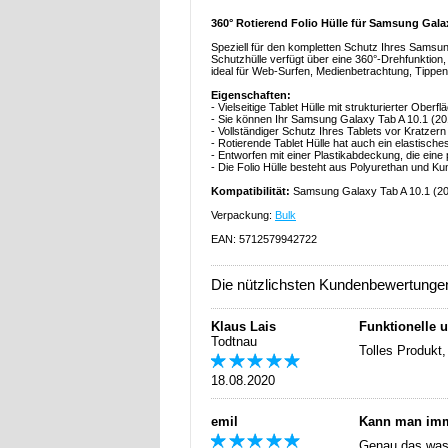
360° Rotierend Folio Hülle für Samsung Galax
Speziell für den kompletten Schutz Ihres Samsun
Schutzhülle verfügt über eine 360​°-Drehfunktion
ideal für Web-Surfen, Medienbetrachtung, Tippe
Eigenschaften:
- Vielseitige Tablet Hülle mit strukturierter Obe
- Sie können Ihr Samsung Galaxy Tab A 10.1 (20
- Vollständiger Schutz Ihres Tablets vor Kratzer
- Rotierende Tablet Hülle hat auch ein elastisch
- Entworfen mit einer Plastikabdeckung, die ein
- Die Folio Hülle besteht aus Polyurethan und Kun
Kompatibilität:
Samsung Galaxy Tab A 10.1 (2
Verpackung:
Bulk
EAN: 5712579942722
Die nützlichsten Kundenbewertunge
Klaus Lais
Funktionelle 
Todtnau
Tolles Produkt,
18.08.2020
emil
Kann man imm
Genau das was 