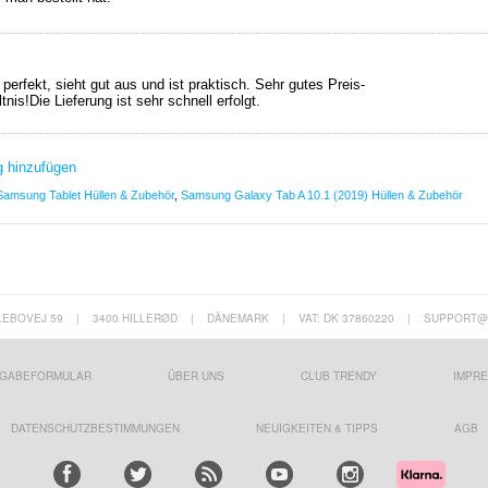
 perfekt, sieht gut aus und ist praktisch. Sehr gutes Preis-
nis!Die Lieferung ist sehr schnell erfolgt.
 hinzufügen
Samsung Tablet Hüllen & Zubehör
,
Samsung Galaxy Tab A 10.1 (2019) Hüllen & Zubehör
LEBOVEJ 59
|
3400 HILLERØD
|
DÄNEMARK
|
VAT: DK 37860220
|
SUPPORT@
GABEFORMULAR
ÜBER UNS
CLUB TRENDY
IMPR
DATENSCHUTZBESTIMMUNGEN
NEUIGKEITEN & TIPPS
AGB