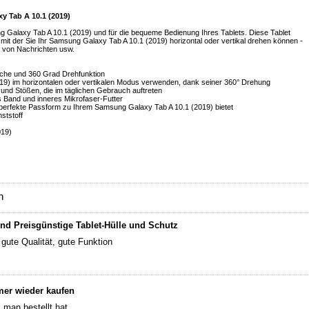
y Tab A 10.1 (2019)
g Galaxy Tab A 10.1 (2019) und für die bequeme Bedienung Ihres Tablets. Diese Tablet
, mit der Sie Ihr Samsung Galaxy Tab A 10.1 (2019) horizontal oder vertikal drehen können -
n von Nachrichten usw.
rfläche und 360 Grad Drehfunktion
19) im horizontalen oder vertikalen Modus verwenden, dank seiner 360° Drehung
n und Stößen, die im täglichen Gebrauch auftreten
es Band und inneres Mikrofaser-Futter
e perfekte Passform zu Ihrem Samsung Galaxy Tab A 10.1 (2019) bietet
ststoff
019)
n
und Preisgünstige Tablet-Hülle und Schutz
 gute Qualität, gute Funktion
er wieder kaufen
man bestellt hat.