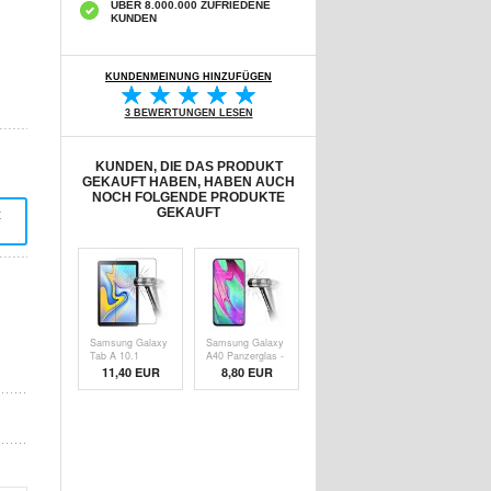
ÜBER 8.000.000 ZUFRIEDENE
KUNDEN
KUNDENMEINUNG HINZUFÜGEN
3 BEWERTUNGEN LESEN
KUNDEN, DIE DAS PRODUKT
GEKAUFT HABEN, HABEN AUCH
NOCH FOLGENDE PRODUKTE
GEKAUFT
t
Samsung Galaxy
Samsung Galaxy
Tab A 10.1
A40 Panzerglas -
(2019)
9H, 0.3mm -
11,40 EUR
8,80 EUR
Panzerglas - 9H,
Durchsichtig
0.3mm -
Durchsichtig