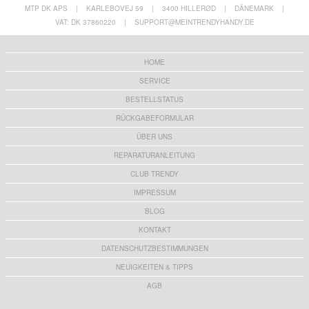
MTP DK APS
|
KARLEBOVEJ 59
|
3400 HILLERØD
|
DÄNEMARK
|
VAT: DK 37860220
|
SUPPORT@MEINTRENDYHANDY.DE
HOME
SERVICE
BESTELLSTATUS
RÜCKGABEFORMULAR
ÜBER UNS
REPARATURANLEITUNG
CLUB TRENDY
IMPRESSUM
BLOG
KONTAKT
DATENSCHUTZBESTIMMUNGEN
NEUIGKEITEN & TIPPS
AGB