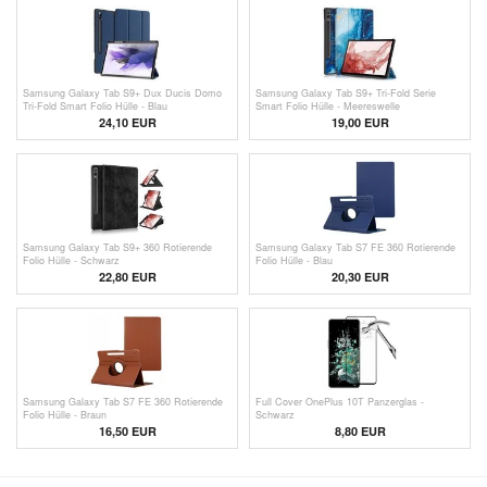
Samsung Galaxy Tab S9+ Dux Ducis Domo
Samsung Galaxy Tab S9+ Tri-Fold Serie
Tri-Fold Smart Folio Hülle - Blau
Smart Folio Hülle - Meereswelle
24,10 EUR
19,00 EUR
Samsung Galaxy Tab S9+ 360 Rotierende
Samsung Galaxy Tab S7 FE 360 Rotierende
Folio Hülle - Schwarz
Folio Hülle - Blau
22,80 EUR
20,30 EUR
Samsung Galaxy Tab S7 FE 360 Rotierende
Full Cover OnePlus 10T Panzerglas -
Folio Hülle - Braun
Schwarz
16,50 EUR
8,80 EUR