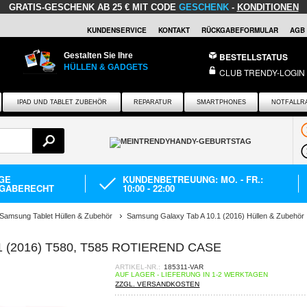
GRATIS-GESCHENK
AB 25 € MIT CODE
GESCHENK
-
KONDITIONEN
KUNDENSERVICE
KONTAKT
RÜCKGABEFORMULAR
AGB
Gestalten Sie Ihre
BESTELLSTATUS
HÜLLEN & GADGETS
CLUB TRENDY-LOGIN
IPAD UND TABLET ZUBEHÖR
REPARATUR
SMARTPHONES
NOTFALLR
AGE
KUNDENBETREUUNG: MO. - FR.:
GABERECHT
10:00 - 22:00
Samsung Tablet Hüllen & Zubehör
Samsung Galaxy Tab A 10.1 (2016) Hüllen & Zubehör
 (2016) T580, T585 ROTIEREND CASE
ARTIKEL-NR.:
185311-VAR
AUF LAGER - LIEFERUNG IN 1-2 WERKTAGEN
ZZGL. VERSANDKOSTEN