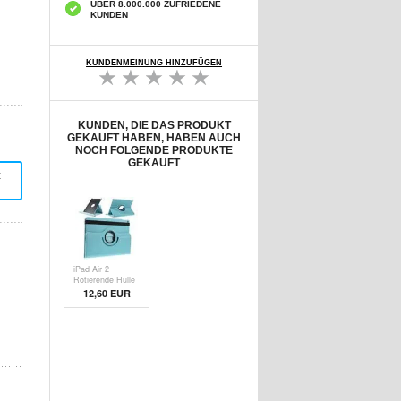
ÜBER 8.000.000 ZUFRIEDENE
KUNDEN
KUNDENMEINUNG HINZUFÜGEN
KUNDEN, DIE DAS PRODUKT
GEKAUFT HABEN, HABEN AUCH
NOCH FOLGENDE PRODUKTE
GEKAUFT
t
iPad Air 2
Rotierende Hülle
- Baby Blau
12,60 EUR