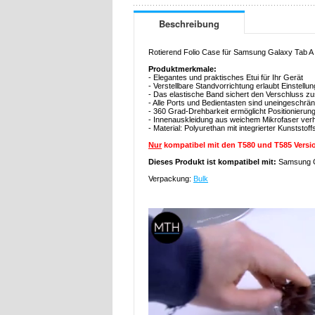
Beschreibung
Rotierend Folio Case für Samsung Galaxy Tab A
Produktmerkmale:
- Elegantes und praktisches Etui für Ihr Gerät
- Verstellbare Standvorrichtung erlaubt Einstell
- Das elastische Band sichert den Verschluss zu
- Alle Ports und Bedientasten sind uneingeschrän
- 360 Grad-Drehbarkeit ermöglicht Positionieru
- Innenauskleidung aus weichem Mikrofaser verh
- Material: Polyurethan mit integrierter Kunststof
Nur
kompatibel mit den T580 und T585 Versi
Dieses Produkt ist kompatibel mit:
Samsung G
Verpackung:
Bulk