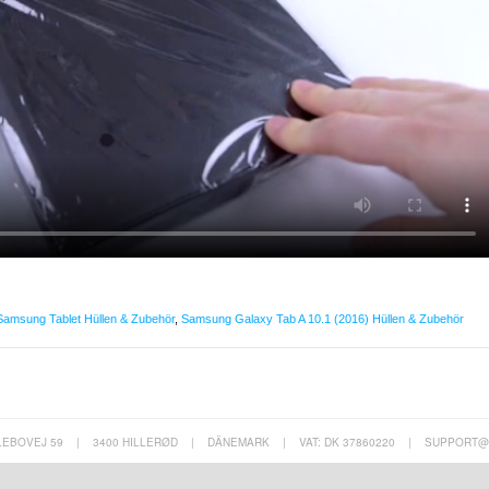
Samsung Tablet Hüllen & Zubehör
,
Samsung Galaxy Tab A 10.1 (2016) Hüllen & Zubehör
LEBOVEJ 59
|
3400 HILLERØD
|
DÄNEMARK
|
VAT: DK 37860220
|
SUPPORT@