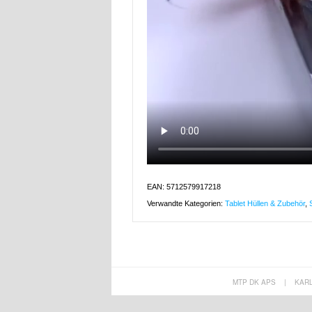
EAN: 5712579917218
Verwandte Kategorien:
Tablet Hüllen & Zubehör
,
MTP DK APS
|
KAR