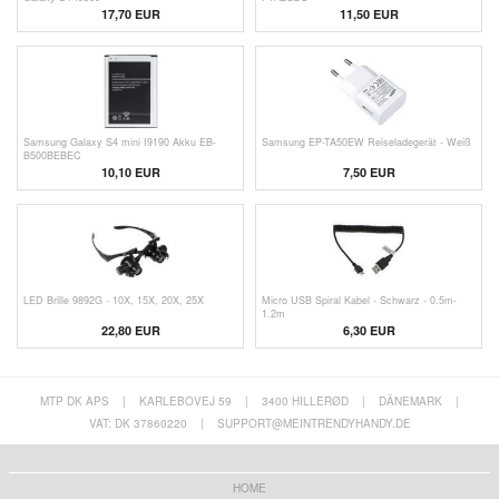
17,70 EUR
11,50 EUR
Samsung Galaxy S4 mini I9190 Akku EB-
Samsung EP-TA50EW Reiseladegerät - Weiß
B500BEBEC
10,10 EUR
7,50 EUR
LED Brille 9892G - 10X, 15X, 20X, 25X
Micro USB Spiral Kabel - Schwarz - 0.5m-
1.2m
22,80 EUR
6,30 EUR
MTP DK APS
|
KARLEBOVEJ 59
|
3400 HILLERØD
|
DÄNEMARK
|
VAT: DK 37860220
|
SUPPORT@MEINTRENDYHANDY.DE
HOME