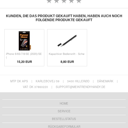
KUNDEN, DIE DAS PRODUKT GEKAUFT HABEN, HABEN AUCH NOCH
FOLGENDE PRODUKTE GEKAUFT
iPhone 6/6S/7/8/SE (2020)/SE
Kapazitiver Bedienstift - Schw
(
15,20 EUR
8,80 EUR
MTP DK APS
|
KARLEBOVEJ 59
|
3400 HILLERØD
|
DÄNEMARK
|
VAT: DK 37860220
|
SUPPORT@MEINTRENDYHANDY.DE
HOME
SERVICE
BESTELLSTATUS
RÜCKGABEFORMULAR