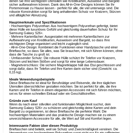
denen Sie Ihre wichtigsten Utensilien wie Kreditkarten, Ausweise und Bargeld
sicher aufbewahren können. Dank des All-in-One-Designs können Sie Ihr
Portemonnaie zu Hause lassen - perfekt für alle, die viel unterwegs sind. Die
robuste Konstruktion sorgt für lang anhaltenden Schutz vor Kratzern, Stürzen
und alltäglicher Abnutzung.
Hauptmerkmale und Spezifikationen
- Hochwertiges Polyurethan: Aus hochwertigem Polyurethan gefertigt, bietet
diese Hülle ein luxuriöses Gefühl und gleichzeitig dauerhaften Schutz für Ihr
Samsung Galaxy S26+.
- Mehrere Kartenfächer: Ausgestattet mit mehreren Kartenfächern zur
Aufbewahrung von Kreditkarten, Ausweisen und Bargeld, so dass Ihre
wichtigsten Dinge organisiert und leicht zugänglich sind.
- All-in-One-Design: Kombiniert die Funktionen einer Handytasche und einer
Brieftasche, so dass Sie alles, was Sie brauchen, mit sich führen können, ohne
dass die Tasche zu groß ist.
- Umfassender Schutz: Die robuste Hülle schützt Ihr Telefon vor Kratzern,
Stürzen und leichten Stößen und sorgt für eine lange Lebensdauer.
- Magnetverschluss: Die sichere Magnetklappe hält das Etui geschlossen und
sorgt dafür, dass Ihr Telefon und Ihre Karten darin sicher sind (Gewicht: ca.
0,15 kg).
Ideale Verwendungsbeispiele
Diese Brieftasche ist ideal für Berufstätige und Reisende, die ihre täglichen
Utensilien übersichtlicher gestalten möchten. Sie ist perfekt für alle, die ihre
Karten und ihr Telefon in einem eleganten Accessoire mit sich führen möchten,
sei es für einen schnellen Einkauf oder ein Geschäftstreffen.
Gründe zum Kauf
Wenn du nach einer stilvollen und funktionalen Möglichkeit suchst, dein
Samsung Galaxy S26+ zu schützen und gleichzeitig deine Karten und dein
Bargeld zu organisieren, ist diese Brieftasche die perfekte Wahl. Die
hochwertigen Materialien und das praktische Design machen sie zu einem
unverzichtbaren Accessoire für alle, die Wert auf Stil und Komfort legen.
Interessante Fakten über diesen Produkttyp
Brieftaschen sind beliebt, weil sie Schutz und Zweckmäßigkeit vereinen. Die
Verwendung von hochwertigem Polyurethan sorgt nicht nur für ein raffiniertes