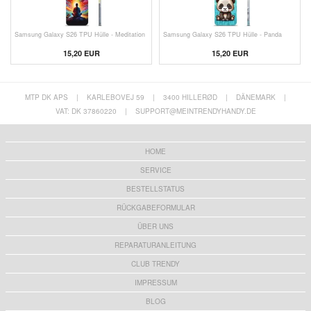
Samsung Galaxy S26 TPU Hülle - Meditation
Samsung Galaxy S26 TPU Hülle - Panda
15,20 EUR
15,20 EUR
MTP DK APS
|
KARLEBOVEJ 59
|
3400 HILLERØD
|
DÄNEMARK
|
VAT: DK 37860220
|
SUPPORT@MEINTRENDYHANDY.DE
HOME
SERVICE
BESTELLSTATUS
RÜCKGABEFORMULAR
ÜBER UNS
REPARATURANLEITUNG
CLUB TRENDY
IMPRESSUM
BLOG