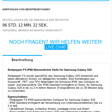
EMPFOHLEN VON MEINTRENDYHANDY
BESTELLUNGEN DIE SIE INNERHALB DER NÄCHSTEN
96 STD. 12 MIN. 22 SEK.
AUFGEBEN, WERDEN AM MONTAG VERSCHICKT!
NOCH FRAGEN? WIR HELFEN WEITER!
LIVE CHAT
Beschreibung
Redpepper FS IP68 Wasserdichte Hülle für Samsung Galaxy S25
Redpepper FS wurde speziell für das Samsung Galaxy S25 entwickelt und
bietet ultimativen Schutz vor alltäglichen Schäden. Eine Kombination aus
Kunststoff-, PET- und TPU-Materialien mit Schutzart IP68, das Gehäuse ist
staub- und wasserdicht. Der IP68-Standard ermöglicht es Ihnen, Ihr Samsung
Galaxy S25 in bis zu 2 m tiefem Wasser (Fotografieren) bis zu 30 Minuten lang
zu verwenden.
Eigenschaften:
- Redpepper FS IP68 wasserdichtes Gehäuse für Samsung Galaxy S25
- IP68-Standard ermöglicht die Verwendung von Unterwassertelefonen (bis zu
2 m tief)
- Ultradünnes Design, schlanker Körper, zweilagig vorne und hinten
- Passt perfekt zum Samsung Galaxy S25 und unterstützt kabelloses Laden