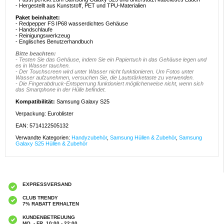
- Hergestellt aus Kunststoff, PET und TPU-Materialien
Paket beinhaltet:
- Redpepper FS IP68 wasserdichtes Gehäuse
- Handschlaufe
- Reinigungswerkzeug
- Englisches Benutzerhandbuch
Bitte beachten:
- Testen Sie das Gehäuse, indem Sie ein Papiertuch in das Gehäuse legen und
es in Wasser tauchen.
- Der Touchscreen wird unter Wasser nicht funktionieren. Um Fotos unter
Wasser aufzunehmen, versuchen Sie, die Lautstärketaste zu verwenden.
- Die Fingerabdruck-Entsperrung funktioniert möglicherweise nicht, wenn sich
das Smartphone in der Hülle befindet.
Kompatibilität:
Samsung Galaxy S25
Verpackung: Euroblister
EAN: 5714122505132
Verwandte Kategorien:
Handyzubehör
,
Samsung Hüllen & Zubehör
,
Samsung
Galaxy S25 Hüllen & Zubehör
EXPRESSVERSAND
CLUB TRENDY
7% RABATT ERHALTEN
KUNDENBETREUUNG
MO. - FR. 10:00 - 22:00