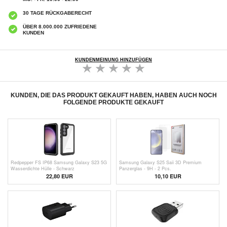
30 TAGE RÜCKGABERECHT
ÜBER 8.000.000 ZUFRIEDENE
KUNDEN
KUNDENMEINUNG HINZUFÜGEN
KUNDEN, DIE DAS PRODUKT GEKAUFT HABEN, HABEN AUCH NOCH
FOLGENDE PRODUKTE GEKAUFT
Redpepper FS IP68 Samsung Galaxy S23 5G
Samsung Galaxy S25 Saii 3D Premium
Wasserdichte Hülle - Schwarz
Panzerglas - 9H - 2 Pcs.
22,80 EUR
10,10 EUR