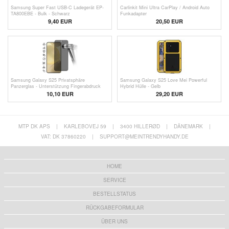
Samsung Super Fast USB-C Ladegerät EP-
Carlinkit Mini Ultra CarPlay / Android Auto
TA800EBE - Bulk - Schwarz
Funkadapter
9,40
EUR
20,50
EUR
Samsung Galaxy S25 Privatsphäre
Samsung Galaxy S25 Love Mei Powerful
Panzerglas - Unterstützung Fingerabdruck
Hybrid Hülle - Gelb
entsperren - Schwarzer Rand
10,10 EUR
29,20 EUR
MTP DK APS
|
KARLEBOVEJ 59
|
3400 HILLERØD
|
DÄNEMARK
|
VAT: DK 37860220
|
SUPPORT@MEINTRENDYHANDY.DE
HOME
SERVICE
BESTELLSTATUS
RÜCKGABEFORMULAR
ÜBER UNS