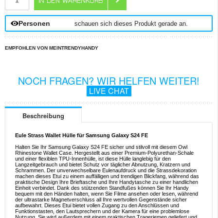
Personen
schauen sich dieses Produkt gerade an.
EMPFOHLEN VON MEINTRENDYHANDY
NOCH FRAGEN? WIR HELFEN WEITER!
LIVE CHAT
Beschreibung
Eule Strass Wallet Hülle für Samsung Galaxy S24 FE
Halten Sie Ihr Samsung Galaxy S24 FE sicher und stilvoll mit diesem Owl
Rhinestone Wallet Case. Hergestellt aus einer Premium-Polyurethan-Schale
und einer flexiblen TPU-Innenhülle, ist diese Hülle langlebig für den
Langzeitgebrauch und bietet Schutz vor täglicher Abnutzung, Kratzern und
Schrammen. Der unverwechselbare Eulenaufdruck und die Strassdekoration
machen dieses Etui zu einem auffälligen und trendigen Blickfang, während das
praktische Design Ihre Brieftasche und Ihre Handytasche zu einer handlichen
Einheit verbindet. Dank des stützenden Standfußes können Sie Ihr Handy
bequem mit den Händen halten, wenn Sie Filme ansehen oder lesen, während
der ultrastarke Magnetverschluss all Ihre wertvollen Gegenstände sicher
aufbewahrt. Dieses Etui bietet vollen Zugang zu den Anschlüssen und
Funktionstasten, den Lautsprechern und der Kamera für eine problemlose
Nutzung. Sie wird außerdem mit einem praktischen Trageriemen geliefert und