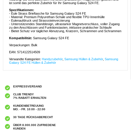
ist somit das perfekte Zubehör für Ihr Samsung Galaxy S24 FE.
Spezifikationen:
- Eule Strass Brieftasche für Samsung Galaxy S24 FE
- Material: Premium Polyurethan-Schale und flexible TPU-Innenhülle
- Eulenaufdruck und Strasssteinverzierung
- Unterstützendes Standdesign, ultrastarker Magnetverschluss, voller Zugang
zu den Anschlüssen und Funktionstasten, inklusive praktischer Schlaufe
- Bietet Schutz vor täglicher Abnutzung, Kratzern, Schrammen und Schrammen
Kompatibilität:
Samsung Galaxy S24 FE
Verpackungen: Bulk
EAN: 5714122514509
Verwandte Kategorien:
Handyzubehör
,
Samsung Hüllen & Zubehör
,
Samsung
Galaxy S24 FE Hüllen & Zubehör
EXPRESSVERSAND
CLUB TRENDY
7% RABATT ERHALTEN
KUNDENBETREUUNG
MO. - FR. 10:00 - 22:00
30 TAGE RÜCKGABERECHT
ÜBER 8.000.000 ZUFRIEDENE
KUNDEN