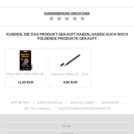
KUNDENMEINUNG HINZUFÜGEN
KUNDEN, DIE DAS PRODUKT GEKAUFT HABEN, HABEN AUCH NOCH
FOLGENDE PRODUKTE GEKAUFT
iPhone 6/6S/7/8/SE (2020)/SE
Kapazitiver Bedienstift - Schw
(
15,20 EUR
8,80 EUR
MTP DK APS
|
KARLEBOVEJ 59
|
3400 HILLERØD
|
DÄNEMARK
|
VAT: DK 37860220
|
SUPPORT@MEINTRENDYHANDY.DE
HOME