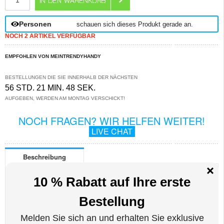
Personen
schauen sich dieses Produkt gerade an.
NOCH 2 ARTIKEL VERFÜGBAR
EMPFOHLEN VON MEINTRENDYHANDY
BESTELLUNGEN DIE SIE INNERHALB DER NÄCHSTEN
56 STD. 21 MIN. 47 SEK.
AUFGEBEN, WERDEN AM MONTAG VERSCHICKT!
NOCH FRAGEN? WIR HELFEN WEITER!
LIVE CHAT
Beschreibung
Stylish Glitter Serie TPU Hülle für Samsung Galaxy S23 FE
Die attraktive TPU-Hülle aus der Serie Stylish Glitter bringt Ihr Samsung Galaxy
S23 FE zum Strahlen. Diese dünne und leichte Hülle besteht aus flexiblem und
strapazierfähigem TPU-Material, das Ihr Samsung Galaxy S23 FE ohne
Kompromisse vor Kratzern und Dellen schützt. Ein transparentes Design, das
mit glitzerndem Puder angereichert ist, verleiht Ihrem Samsung Galaxy S23 FE
Glamour.