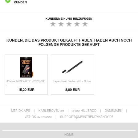
KUNDEN
KUNDENMEINUNG HINZUFÜGEN
KUNDEN, DIE DAS PRODUKT GEKAUFT HABEN, HABEN AUCH NOCH
FOLGENDE PRODUKTE GEKAUFT
iPhone 6/6S/7/8/SE (2020)/SE
Kapazitiver Bedienstift - Schw
(
15,20 EUR
8,80 EUR
MTP DK APS
|
KARLEBOVEJ 59
|
3400 HILLERØD
|
DÄNEMARK
|
VAT: DK 37860220
|
SUPPORT@MEINTRENDYHANDY.DE
HOME