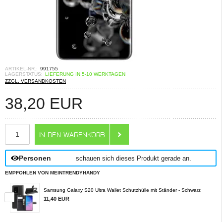
ARTIKEL-NR.:
991755
LAGERSTATUS:
LIEFERUNG IN 5-10 WERKTAGEN
ZZGL. VERSANDKOSTEN
38,20
EUR
ANZAHL
Personen
schauen sich dieses Produkt gerade an.
EMPFOHLEN VON MEINTRENDYHANDY
Samsung Galaxy S20 Ultra Wallet Schutzhülle mit Ständer - Schwarz
11,40 EUR