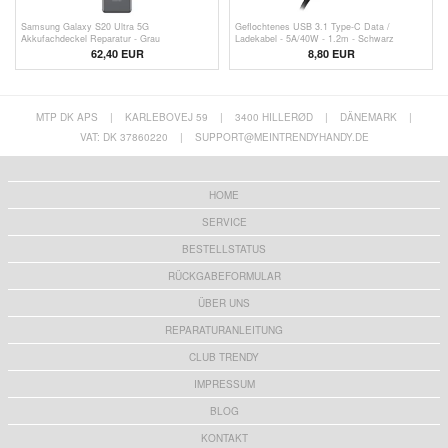
Samsung Galaxy S20 Ultra 5G
Geflochtenes USB 3.1 Type-C Data /
Akkufachdeckel Reparatur - Grau
Ladekabel - 5A/40W - 1.2m - Schwarz
62,40 EUR
8,80 EUR
MTP DK APS
|
KARLEBOVEJ 59
|
3400 HILLERØD
|
DÄNEMARK
|
VAT: DK 37860220
|
SUPPORT@MEINTRENDYHANDY.DE
HOME
SERVICE
BESTELLSTATUS
RÜCKGABEFORMULAR
ÜBER UNS
REPARATURANLEITUNG
CLUB TRENDY
IMPRESSUM
BLOG
KONTAKT