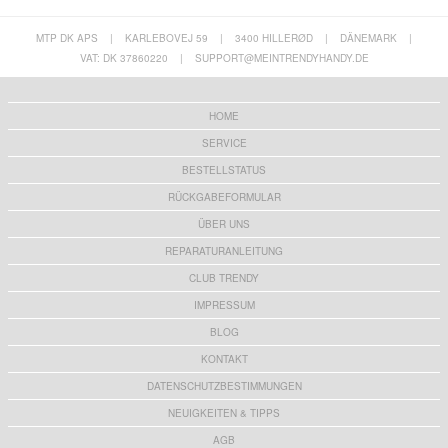
MTP DK APS
|
KARLEBOVEJ 59
|
3400 HILLERØD
|
DÄNEMARK
|
VAT: DK 37860220
|
SUPPORT@MEINTRENDYHANDY.DE
HOME
SERVICE
BESTELLSTATUS
RÜCKGABEFORMULAR
ÜBER UNS
REPARATURANLEITUNG
CLUB TRENDY
IMPRESSUM
BLOG
KONTAKT
DATENSCHUTZBESTIMMUNGEN
NEUIGKEITEN & TIPPS
AGB