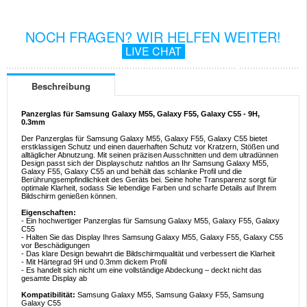
NOCH FRAGEN? WIR HELFEN WEITER!
LIVE CHAT
Beschreibung
Panzerglas für Samsung Galaxy M55, Galaxy F55, Galaxy C55 - 9H,
0.3mm
Der Panzerglas für Samsung Galaxy M55, Galaxy F55, Galaxy C55 bietet
erstklassigen Schutz und einen dauerhaften Schutz vor Kratzern, Stößen und
alltäglicher Abnutzung. Mit seinen präzisen Ausschnitten und dem ultradünnen
Design passt sich der Displayschutz nahtlos an Ihr Samsung Galaxy M55,
Galaxy F55, Galaxy C55 an und behält das schlanke Profil und die
Berührungsempfindlichkeit des Geräts bei. Seine hohe Transparenz sorgt für
optimale Klarheit, sodass Sie lebendige Farben und scharfe Details auf Ihrem
Bildschirm genießen können.
Eigenschaften:
- Ein hochwertiger Panzerglas für Samsung Galaxy M55, Galaxy F55, Galaxy
C55
- Halten Sie das Display Ihres Samsung Galaxy M55, Galaxy F55, Galaxy C55
vor Beschädigungen
- Das klare Design bewahrt die Bildschirmqualität und verbessert die Klarheit
- Mit Härtegrad 9H und 0.3mm dickem Profil
- Es handelt sich nicht um eine vollständige Abdeckung – deckt nicht das
gesamte Display ab
Kompatibilität:
Samsung Galaxy M55, Samsung Galaxy F55, Samsung
Galaxy C55