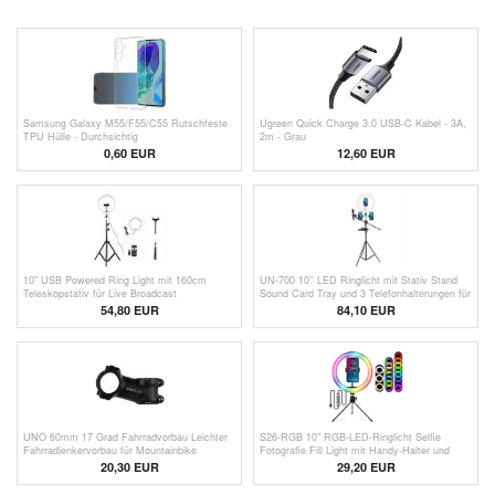
Samsung Galaxy M55/F55/C55 Rutschfeste
Ugreen Quick Charge 3.0 USB-C Kabel - 3A,
TPU Hülle - Durchsichtig
2m - Grau
0,60
EUR
12,60 EUR
10" USB Powered Ring Light mit 160cm
UN-700 10'' LED Ringlicht mit Stativ Stand
Teleskopstativ für Live Broadcast
Sound Card Tray und 3 Telefonhalterungen für
Videoaufnahmen
Selfie YouTube Video Fotografie Makeup
54,80 EUR
84,10 EUR
UNO 60mm 17 Grad Fahrradvorbau Leichter
S26-RGB 10" RGB-LED-Ringlicht Selfie
Fahrradlenkervorbau für Mountainbike
Fotografie Fill Light mit Handy-Halter und
Rennrad BMX MTB
Stativ
20,30 EUR
29,20
EUR