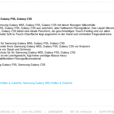
 Galaxy F55, Galaxy C55
amsung Galaxy M55, Galaxy F55, Galaxy C55 mit dieser flüssigen Silikonhülle.
55, Galaxy F55, Galaxy C55 aus weichem, aber haltbarem Flüssigsilikon. Das Liquid Silicon
Galaxy C55 bietet eine ideale Passform, ein geschmeidiges Touch-Feeling und vor allem
matte Soft-to-Touch-Oberfläche liegt angenehm in der Hand und verhindert Fingerabdrücke.
hülle für Samsung Galaxy M55, Galaxy F55, Galaxy C55
ückseite Ihres Samsung Galaxy M55, Galaxy F55, Galaxy C55 vor Kratzern
sie vor Staub und Schmutz
en Schutz für Ihr Samsung Galaxy M55, Galaxy F55, Galaxy C55
t ein Leichtgewicht, fügt keine unnötige Masse hinzu
lbflexiblem Flüssigsilikonmaterial
g Galaxy F55, Samsung Galaxy C55
Hüllen & Zubehör
,
Samsung Galaxy M55 Hüllen & Zubehör
LEBOVEJ 59
|
3400 HILLERØD
|
DÄNEMARK
|
VAT: DK 37860220
|
SUPPORT@