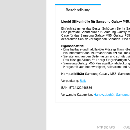
Beschreibung
Liquid Silikonhülle für Samsung Galaxy M55,
Einfach ist immer das Beste! Schützen Sie Ihr S
Eine perfekte Schutzhülle für Samsung Galaxy M
Case für das Samsung Galaxy M55, Galaxy F55, 
exzellenten Schutz vor täglichen Schäden. Eine 
Eigenschaften:
- Eine haltbare und halbflexible Flüssigsilikon
- Ein Innenfutter aus Mikrofaser schützt die R
- Sie sitzt eng an den Seitentasten und schützt 
- Das flüssige Silikon-Etui sorgt für großartig
- Samsung Galaxy M55 Flüssigsilikonabdeckung is
- Hergestellt aus hochwertigem, haltbarem und ha
Kompatibilität:
Samsung Galaxy M55, Samsun
Verpackung:
Bulk
EAN: 5714122446886
Verwandte Kategorien:
Handyzubehör
,
Samsung 
MTP DK APS
|
KAR