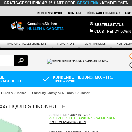
GRATIS-GESCHENK
AB 25 € MIT CODE
GESCHENK
-
KONDITIONEN
KUNDENSERVICE
KONTAKT
RÜCKGABEFORMULAR
AGB
Gestalten Sie Ihre
BESTELLSTATUS
HÜLLEN & GADGETS
CLUB TRENDY-LOGIN
IPAD UND TABLET ZUBEHÖR
REPARATUR
SMARTPHONES
NOTFALLR
AGE
KUNDENBETREUUNG: MO. - FR.:
GABERECHT
10:00 - 22:00
Hüllen & Zubehör
Samsung Galaxy M55 Hüllen & Zubehör
55 LIQUID SILIKONHÜLLE
ARTIKEL-NR.:
4005161-VAR
AUF LAGER - LIEFERUNG IN 1-2 WERKTAGEN
ZZGL. VERSANDKOSTEN
UNVERB. PREISEMPF.:
8,80 EUR