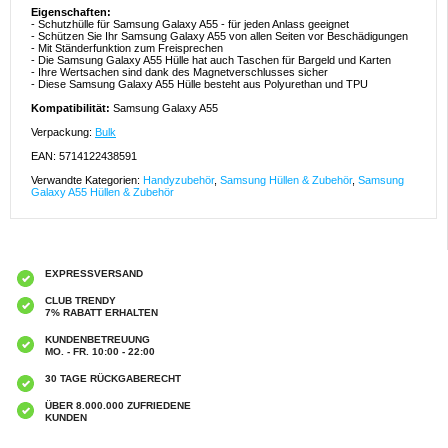
Eigenschaften:
- Schutzhülle für Samsung Galaxy A55 - für jeden Anlass geeignet
- Schützen Sie Ihr Samsung Galaxy A55 von allen Seiten vor Beschädigungen
- Mit Ständerfunktion zum Freisprechen
- Die Samsung Galaxy A55 Hülle hat auch Taschen für Bargeld und Karten
- Ihre Wertsachen sind dank des Magnetverschlusses sicher
- Diese Samsung Galaxy A55 Hülle besteht aus Polyurethan und TPU
Kompatibilität:
Samsung Galaxy A55
Verpackung:
Bulk
EAN: 5714122438591
Verwandte Kategorien:
Handyzubehör
,
Samsung Hüllen & Zubehör
,
Samsung
Galaxy A55 Hüllen & Zubehör
EXPRESSVERSAND
CLUB TRENDY
7% RABATT ERHALTEN
KUNDENBETREUUNG
MO. - FR. 10:00 - 22:00
30 TAGE RÜCKGABERECHT
ÜBER 8.000.000 ZUFRIEDENE
KUNDEN