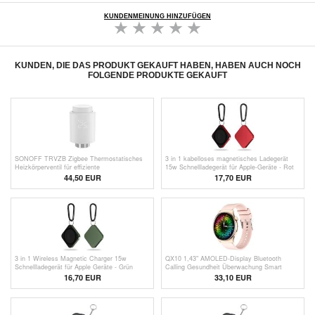
KUNDENMEINUNG HINZUFÜGEN
KUNDEN, DIE DAS PRODUKT GEKAUFT HABEN, HABEN AUCH NOCH
FOLGENDE PRODUKTE GEKAUFT
SONOFF TRVZB Zigbee Thermostatisches
3 in 1 kabelloses magnetisches Ladegerät
Heizkörperventil für effiziente
15w Schnellladegerät für Apple-Geräte - Rot
Heizungssteuerung
44,50 EUR
17,70 EUR
3 in 1 Wireless Magnetic Charger 15w
QX10 1,43" AMOLED-Display Bluetooth
Schnellladegerät für Apple Geräte - Grün
Calling Gesundheit Überwachung Smart
Watch - Pink / Gold
16,70 EUR
33,10 EUR