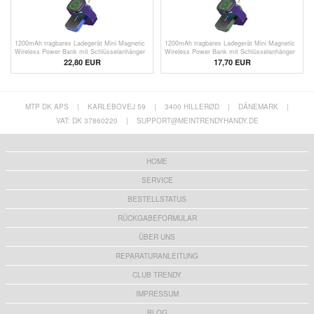
1200mAh tragbares Ladegerät Mini Magnetic
1200mAh tragbares Ladegerät Mini Magnetic
Wireless Power Bank mit Schlüsselanhänger
Wireless Power Bank mit Schlüsselanhänger
für iWatch Serie - Blau
für iWatch Serie - Grün
22,80 EUR
17,70 EUR
MTP DK APS
|
KARLEBOVEJ 59
|
3400 HILLERØD
|
DÄNEMARK
|
VAT: DK 37860220
|
SUPPORT@MEINTRENDYHANDY.DE
HOME
SERVICE
BESTELLSTATUS
RÜCKGABEFORMULAR
ÜBER UNS
REPARATURANLEITUNG
CLUB TRENDY
IMPRESSUM
BLOG