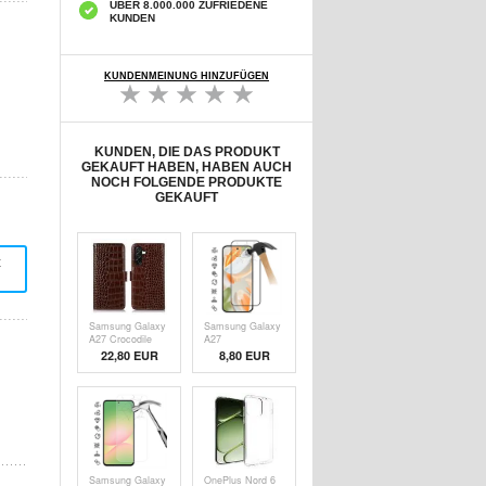
ÜBER 8.000.000 ZUFRIEDENE
KUNDEN
KUNDENMEINUNG HINZUFÜGEN
KUNDEN, DIE DAS PRODUKT
GEKAUFT HABEN, HABEN AUCH
NOCH FOLGENDE PRODUKTE
GEKAUFT
t
Samsung Galaxy
Samsung Galaxy
A27 Crocodile
A27
Serie Lederhülle
Vollabdeckung
22,80
EUR
8,80
EUR
mit Geldbörse
Panzerglas - 9H -
mit RFID - Braun
Schwarzer Rand
Samsung Galaxy
OnePlus Nord 6