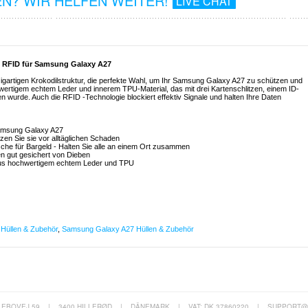
N? WIR HELFEN WEITER!
LIVE CHAT
it RFID für Samsung Galaxy A27
nzigartigen Krokodilstruktur, die perfekte Wahl, um Ihr Samsung Galaxy A27 zu schützen und
wertigem echtem Leder und innerem TPU-Material, das mit drei Kartenschlitzen, einem ID-
n wurde. Auch die RFID -Technologie blockiert effektiv Signale und halten Ihre Daten
 Samsung Galaxy A27
en Sie sie vor alltäglichen Schaden
asche für Bargeld - Halten Sie alle an einem Ort zusammen
en gut gesichert von Dieben
 aus hochwertigem echtem Leder und TPU
Hüllen & Zubehör
,
Samsung Galaxy A27 Hüllen & Zubehör
LEBOVEJ 59
|
3400 HILLERØD
|
DÄNEMARK
|
VAT: DK 37860220
|
SUPPORT@