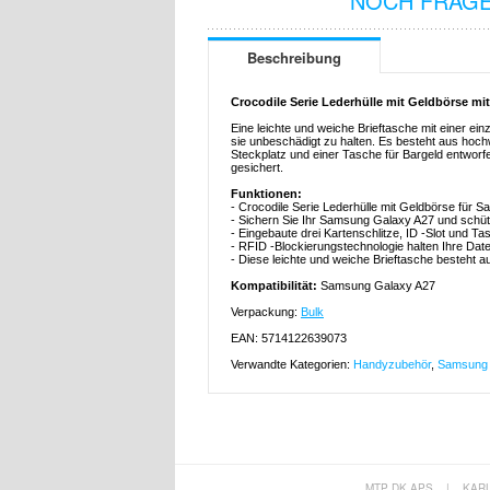
NOCH FRAGE
Beschreibung
Crocodile Serie Lederhülle mit Geldbörse m
Eine leichte und weiche Brieftasche mit einer ei
sie unbeschädigt zu halten. Es besteht aus hoch
Steckplatz und einer Tasche für Bargeld entworfe
gesichert.
Funktionen:
- Crocodile Serie Lederhülle mit Geldbörse für
- Sichern Sie Ihr Samsung Galaxy A27 und schütz
- Eingebaute drei Kartenschlitze, ID -Slot und T
- RFID -Blockierungstechnologie halten Ihre Dat
- Diese leichte und weiche Brieftasche besteht
Kompatibilität:
Samsung Galaxy A27
Verpackung:
Bulk
EAN: 5714122639073
Verwandte Kategorien:
Handyzubehör
,
Samsung 
MTP DK APS
|
KAR