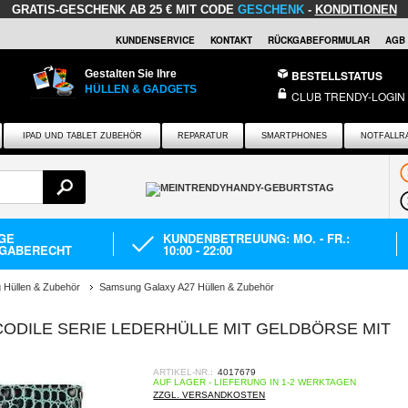
GRATIS-GESCHENK
AB 25 € MIT CODE
GESCHENK
-
KONDITIONEN
KUNDENSERVICE
KONTAKT
RÜCKGABEFORMULAR
AGB
Gestalten Sie Ihre
BESTELLSTATUS
HÜLLEN & GADGETS
CLUB TRENDY-LOGIN
IPAD UND TABLET ZUBEHÖR
REPARATUR
SMARTPHONES
NOTFALLR
AGE
KUNDENBETREUUNG: MO. - FR.:
GABERECHT
10:00 - 22:00
Hüllen & Zubehör
Samsung Galaxy A27 Hüllen & Zubehör
ODILE SERIE LEDERHÜLLE MIT GELDBÖRSE MIT
ARTIKEL-NR.:
4017679
AUF LAGER - LIEFERUNG IN 1-2 WERKTAGEN
ZZGL. VERSANDKOSTEN