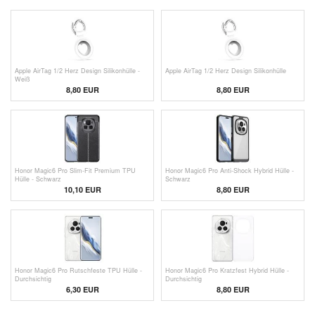
Apple AirTag 1/2 Herz Design Silikonhülle -
Apple AirTag 1/2 Herz Design Silikonhülle
Weiß
8,80 EUR
8,80 EUR
Honor Magic6 Pro Slim-Fit Premium TPU
Honor Magic6 Pro Anti-Shock Hybrid Hülle -
Hülle - Schwarz
Schwarz
10,10 EUR
8,80 EUR
Honor Magic6 Pro Rutschfeste TPU Hülle -
Honor Magic6 Pro Kratzfest Hybrid Hülle -
Durchsichtig
Durchsichtig
6,30 EUR
8,80 EUR