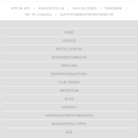
MTP DK APS
|
KARLEBOVEJ 59
|
3400 HILLERØD
|
DÄNEMARK
|
VAT: DK 37860220
|
SUPPORT@MEINTRENDYHANDY.DE
HOME
SERVICE
BESTELLSTATUS
RÜCKGABEFORMULAR
ÜBER UNS
REPARATURANLEITUNG
CLUB TRENDY
IMPRESSUM
BLOG
KONTAKT
DATENSCHUTZBESTIMMUNGEN
NEUIGKEITEN & TIPPS
AGB