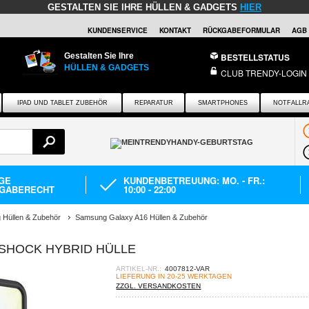
GESTALTEN SIE IHRE HÜLLEN & GADGETS
HIER
KUNDENSERVICE
KONTAKT
RÜCKGABEFORMULAR
AGB
Gestalten Sie Ihre
BESTELLSTATUS
HÜLLEN & GADGETS
CLUB TRENDY-LOGIN
IPAD UND TABLET ZUBEHÖR
REPARATUR
SMARTPHONES
NOTFALLR
AGE
KUNDENBETREUUNG: MO. - FR.:
GABERECHT
10:00 - 22:00
Hüllen & Zubehör
Samsung Galaxy A16 Hüllen & Zubehör
-SHOCK HYBRID HÜLLE
ARTIKEL-NR.:
4007812-VAR
LIEFERUNG IN 20-25 WERKTAGEN
ZZGL. VERSANDKOSTEN