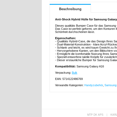
Beschreibung
Anti-Shock Hybrid Hülle für Samsung Galax
Dieses qualitäts Bumper Case für das Samsung G
Das Case ist perfekt geformt, um den Konturen 
Schönheit durchscheinen lässt.
Eigenschaften:
- Qualitäts Hybrid-Case, die das Design Ihres 
- Dual-Material-Konstruktion - klare Acryl-Rückw
- Schlank und leicht, es wird kaum Gewicht zu 
- Hervorgehobene Kanten, um den Bildschirm vor 
- Ermöglicht die komfortable Nutzung Ihres Sa
- Speziell entworfene taktile Knöpfe für zusätzli
- Dieser erstaunliche Bumper für Samsung Gala
Kompatibilität:
Samsung Galaxy A16
Verpackung:
Bulk
EAN: 5714122486769
Verwandte Kategorien:
Handyzubehör
,
Samsung 
MTP DK APS
|
KAR