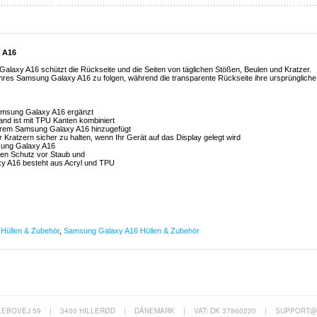
y A16
alaxy A16 schützt die Rückseite und die Seiten von täglichen Stößen, Beulen und Kratzer.
Ihres Samsung Galaxy A16 zu folgen, während die transparente Rückseite ihre ursprüngliche
Samsung Galaxy A16 ergänzt
and ist mit TPU Kanten kombiniert
Ihrem Samsung Galaxy A16 hinzugefügt
Kratzern sicher zu halten, wenn Ihr Gerät auf das Display gelegt wird
msung Galaxy A16
chen Schutz vor Staub und
xy A16 besteht aus Acryl und TPU
Hüllen & Zubehör
,
Samsung Galaxy A16 Hüllen & Zubehör
LEBOVEJ 59
|
3400 HILLERØD
|
DÄNEMARK
|
VAT: DK 37860220
|
SUPPORT@