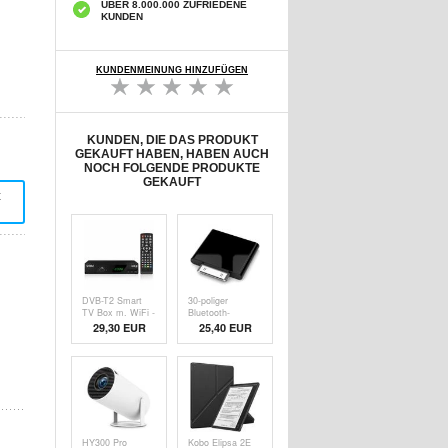
ÜBER 8.000.000 ZUFRIEDENE
KUNDEN
KUNDENMEINUNG HINZUFÜGEN
KUNDEN, DIE DAS PRODUKT
GEKAUFT HABEN, HABEN AUCH
NOCH FOLGENDE PRODUKTE
GEKAUFT
t
DVB-T2 Smart
30-poliger
TV Box m. WiFi -
Bluetooth-
1080p
Audiosender für
29,30 EUR
25,40 EUR
iPod - Schwarz
HY300 Pro
Kobo Elipsa 2E