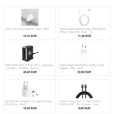
USB-C PD Wand-ladegerät - 20W - Weiß
Original Apple Lightning Kabel MXLY2ZM/A -
iPhone, iPad, iPod - Weiß - 1m
10,10 EUR
11,40
EUR
HHW 660W GaN 10-Port USB-C Ladestation
Original Apple MHJE3ZM/A USB-C Power
- 6xUSB-C, 4xUSB-A - Schwarz
Adapter - 20W - Weiß
48,20
EUR
22,80
EUR
Saii 20W PD Ladegerät und Lightning Kabel -
Baseus Cafule Type-C / Type-C Kabel
EU-Stecker - Weiß
CATKLF-HG1 - 2m - Schwarz / Grau
16,50 EUR
8,80 EUR