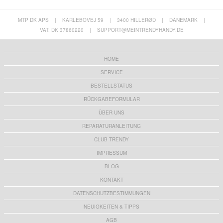
MTP DK APS
|
KARLEBOVEJ 59
|
3400 HILLERØD
|
DÄNEMARK
|
VAT: DK 37860220
|
SUPPORT@MEINTRENDYHANDY.DE
HOME
SERVICE
BESTELLSTATUS
RÜCKGABEFORMULAR
ÜBER UNS
REPARATURANLEITUNG
CLUB TRENDY
IMPRESSUM
BLOG
KONTAKT
DATENSCHUTZBESTIMMUNGEN
NEUIGKEITEN & TIPPS
AGB