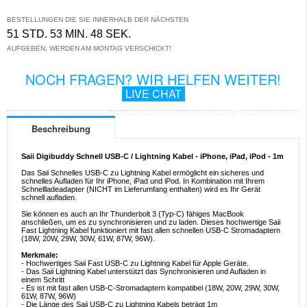
BESTELLUNGEN DIE SIE INNERHALB DER NÄCHSTEN
51 STD. 53 MIN. 48 SEK.
AUFGEBEN, WERDEN AM MONTAG VERSCHICKT!
NOCH FRAGEN? WIR HELFEN WEITER!
LIVE CHAT
Beschreibung
Saii Digibuddy Schnell USB-C / Lightning Kabel - iPhone, iPad, iPod - 1m
Das Saii Schnelles USB-C zu Lightning Kabel ermöglicht ein sicheres und
schnelles Aufladen für Ihr iPhone, iPad und iPod. In Kombination mit Ihrem
Schnellladeadapter (NICHT im Lieferumfang enthalten) wird es Ihr Gerät
schnell aufladen.
Sie können es auch an Ihr Thunderbolt 3 (Typ-C) fähiges MacBook
anschließen, um es zu synchronisieren und zu laden. Dieses hochwertige Saii
Fast Lightning Kabel funktioniert mit fast allen schnellen USB-C Stromadaptern
(18W, 20W, 29W, 30W, 61W, 87W, 96W).
Merkmale:
- Hochwertiges Saii Fast USB-C zu Lightning Kabel für Apple Geräte.
- Das Saii Lightning Kabel unterstützt das Synchronisieren und Aufladen in
einem Schritt
- Es ist mit fast allen USB-C-Stromadaptern kompatibel (18W, 20W, 29W, 30W,
61W, 87W, 96W)
- Die Länge des Saii USB-C zu Lightning Kabels beträgt 1m