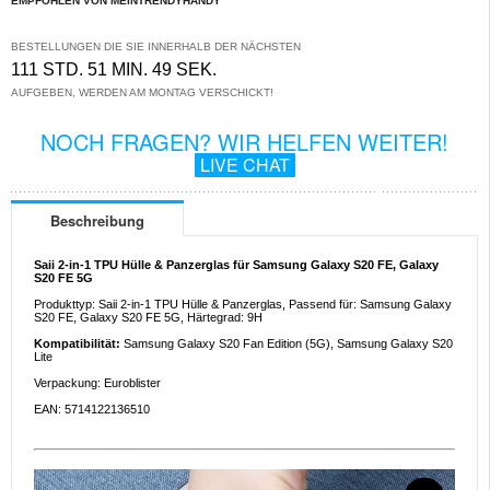
EMPFOHLEN VON MEINTRENDYHANDY
BESTELLUNGEN DIE SIE INNERHALB DER NÄCHSTEN
111 STD. 51 MIN. 49 SEK.
AUFGEBEN, WERDEN AM MONTAG VERSCHICKT!
NOCH FRAGEN? WIR HELFEN WEITER!
LIVE CHAT
Beschreibung
Saii 2-in-1 TPU Hülle & Panzerglas für Samsung Galaxy S20 FE, Galaxy
S20 FE 5G
Produkttyp: Saii 2-in-1 TPU Hülle & Panzerglas, Passend für: Samsung Galaxy
S20 FE, Galaxy S20 FE 5G, Härtegrad: 9H
Kompatibilität:
Samsung Galaxy S20 Fan Edition (5G), Samsung Galaxy S20
Lite
Verpackung: Euroblister
EAN: 5714122136510