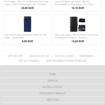
Panzerglas - 9Hs CF AntiBacterial Samsung
Imak HD Samsung Galaxy S20 FE
Galaxy S20 FE Panzerglas - 9H - Schwarz
Kameraobjektiv Panzerglas - 9H - 2Stk.
23,60 EUR
10,10 EUR
Anti-Rutsch Samsung Galaxy S20 FE TPU
Samsung Galaxy S20 FE Wallet Schutzhülle
Hülle - Dunkel Blau
mit Magnetverschluss - Schwarz
8,80 EUR
12,60 EUR
MTP DK APS
|
KARLEBOVEJ 59
|
3400 HILLERØD
|
DÄNEMARK
|
VAT: DK 37860220
|
SUPPORT@MEINTRENDYHANDY.DE
HOME
SERVICE
BESTELLSTATUS
RÜCKGABEFORMULAR
ÜBER UNS