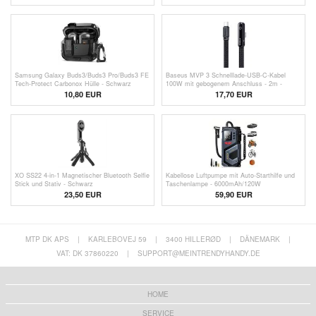
Samsung Galaxy Buds3/Buds3 Pro/Buds3 FE
Baseus MVP 3 Schnelllade-USB-C-Kabel
Tech-Protect Carbonox Hülle - Schwarz
100W mit gebogenem Anschluss - 2m -
Schwarz
10,80 EUR
17,70 EUR
XO SS22 4-in-1 Magnetischer Bluetooth Selfie
Kabellose Luftpumpe mit Auto-Starthilfe und
Stick und Stativ - Schwarz
Taschenlampe - 6000mAh/120W
23,50 EUR
59,90 EUR
MTP DK APS
|
KARLEBOVEJ 59
|
3400 HILLERØD
|
DÄNEMARK
|
VAT: DK 37860220
|
SUPPORT@MEINTRENDYHANDY.DE
HOME
SERVICE