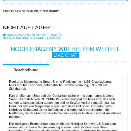
EMPFOHLEN VON MEINTRENDYHANDY
NICHT AUF LAGER
WIR SCHICKEN IHNEN EINE E-MAIL ZU,
SOBALD DAS PRODUKT AUF LAGER IST.
NOCH FRAGEN? WIR HELFEN WEITER!
LIVE CHAT
Beschreibung
Rockbros Magnetische Smart-Brems-Rückleuchte - USB-C-aufladbares
Rücklicht für Fahrräder, automatische Bremserkennung, IPX6, 200 m
Sichtbarkeit
Fahren Sie nach Einbruch der Dunkelheit sicherer mit dem magnetischen
Smart-Bremslicht von ROCKBROS - einem kompakten Rücklicht, das sich
schnell anbringen, leicht abnehmen und im Straßenverkehr gut sichtbar ist.
Dank der starken Magnetbasis lässt sich das Licht ohne Schrauben oder
klebriges Klebeband sicher befestigen und eignet sich somit perfekt für
Radfahrer, die das Fahrrad wechseln oder es beim Abstellen schnell abnehmen
möchten.
Die intelligente Bremserkennung erhöht die Helligkeit für etwa 1,5 Sekunden,
wenn das Licht eine Verlangsamung erkennt, und gibt den hinter Ihnen
fahrenden Radfahrern ein deutliches Bremssignal, ähnlich wie bei einem Auto-