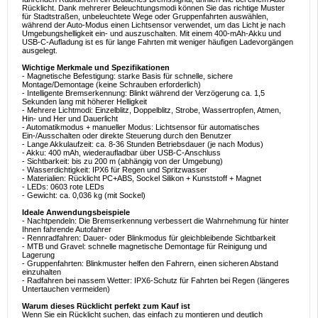
Rücklicht. Dank mehrerer Beleuchtungsmodi können Sie das richtige Muster
für Stadtstraßen, unbeleuchtete Wege oder Gruppenfahrten auswählen,
während der Auto-Modus einen Lichtsensor verwendet, um das Licht je nach
Umgebungshelligkeit ein- und auszuschalten. Mit einem 400-mAh-Akku und
USB-C-Aufladung ist es für lange Fahrten mit weniger häufigen Ladevorgängen
ausgelegt.
Wichtige Merkmale und Spezifikationen
- Magnetische Befestigung: starke Basis für schnelle, sichere
Montage/Demontage (keine Schrauben erforderlich)
- Intelligente Bremserkennung: Blinkt während der Verzögerung ca. 1,5
Sekunden lang mit höherer Helligkeit
- Mehrere Lichtmodi: Einzelblitz, Doppelblitz, Strobe, Wassertropfen, Atmen,
Hin- und Her und Dauerlicht
- Automatikmodus + manueller Modus: Lichtsensor für automatisches
Ein-/Ausschalten oder direkte Steuerung durch den Benutzer
- Lange Akkulaufzeit: ca. 8-36 Stunden Betriebsdauer (je nach Modus)
- Akku: 400 mAh, wiederaufladbar über USB-C-Anschluss
- Sichtbarkeit: bis zu 200 m (abhängig von der Umgebung)
- Wasserdichtigkeit: IPX6 für Regen und Spritzwasser
- Materialien: Rücklicht PC+ABS, Sockel Silikon + Kunststoff + Magnet
- LEDs: 0603 rote LEDs
- Gewicht: ca. 0,036 kg (mit Sockel)
Ideale Anwendungsbeispiele
- Nachtpendeln: Die Bremserkennung verbessert die Wahrnehmung für hinter
Ihnen fahrende Autofahrer
- Rennradfahren: Dauer- oder Blinkmodus für gleichbleibende Sichtbarkeit
- MTB und Gravel: schnelle magnetische Demontage für Reinigung und
Lagerung
- Gruppenfahrten: Blinkmuster helfen den Fahrern, einen sicheren Abstand
einzuhalten
- Radfahren bei nassem Wetter: IPX6-Schutz für Fahrten bei Regen (längeres
Untertauchen vermeiden)
Warum dieses Rücklicht perfekt zum Kauf ist
Wenn Sie ein Rücklicht suchen, das einfach zu montieren und deutlich