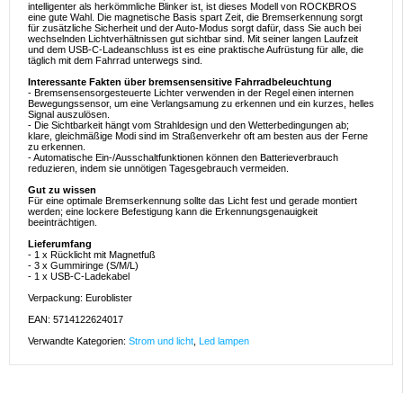
intelligenter als herkömmliche Blinker ist, ist dieses Modell von ROCKBROS
eine gute Wahl. Die magnetische Basis spart Zeit, die Bremserkennung sorgt
für zusätzliche Sicherheit und der Auto-Modus sorgt dafür, dass Sie auch bei
wechselnden Lichtverhältnissen gut sichtbar sind. Mit seiner langen Laufzeit
und dem USB-C-Ladeanschluss ist es eine praktische Aufrüstung für alle, die
täglich mit dem Fahrrad unterwegs sind.
Interessante Fakten über bremsensensitive Fahrradbeleuchtung
- Bremsensensorgesteuerte Lichter verwenden in der Regel einen internen
Bewegungssensor, um eine Verlangsamung zu erkennen und ein kurzes, helles
Signal auszulösen.
- Die Sichtbarkeit hängt vom Strahldesign und den Wetterbedingungen ab;
klare, gleichmäßige Modi sind im Straßenverkehr oft am besten aus der Ferne
zu erkennen.
- Automatische Ein-/Ausschaltfunktionen können den Batterieverbrauch
reduzieren, indem sie unnötigen Tagesgebrauch vermeiden.
Gut zu wissen
Für eine optimale Bremserkennung sollte das Licht fest und gerade montiert
werden; eine lockere Befestigung kann die Erkennungsgenauigkeit
beeinträchtigen.
Lieferumfang
- 1 x Rücklicht mit Magnetfuß
- 3 x Gummiringe (S/M/L)
- 1 x USB-C-Ladekabel
Verpackung: Euroblister
EAN: 5714122624017
Verwandte Kategorien:
Strom und licht
,
Led lampen