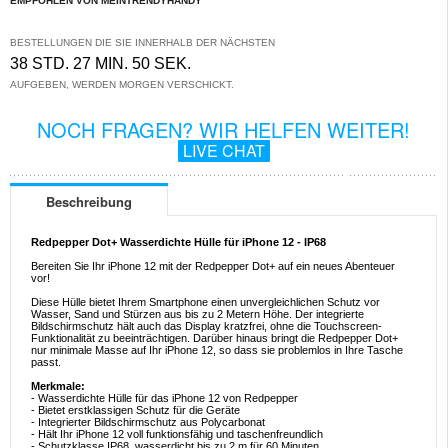
EMPFOHLEN VON MEINTRENDYHANDY
BESTELLUNGEN DIE SIE INNERHALB DER NÄCHSTEN
38 STD. 27 MIN. 50 SEK.
AUFGEBEN, WERDEN MORGEN VERSCHICKT.
NOCH FRAGEN? WIR HELFEN WEITER!
LIVE CHAT
Beschreibung
Redpepper Dot+ Wasserdichte Hülle für iPhone 12 - IP68
Bereiten Sie Ihr iPhone 12 mit der Redpepper Dot+ auf ein neues Abenteuer
vor!
Diese Hülle bietet Ihrem Smartphone einen unvergleichlichen Schutz vor
Wasser, Sand und Stürzen aus bis zu 2 Metern Höhe. Der integrierte
Bildschirmschutz hält auch das Display kratzfrei, ohne die Touchscreen-
Funktionalität zu beeinträchtigen. Darüber hinaus bringt die Redpepper Dot+
nur minimale Masse auf Ihr iPhone 12, so dass sie problemlos in Ihre Tasche
passt.
Merkmale:
- Wasserdichte Hülle für das iPhone 12 von Redpepper
- Bietet erstklassigen Schutz für die Geräte
- Integrierter Bildschirmschutz aus Polycarbonat
- Hält Ihr iPhone 12 voll funktionsfähig und taschenfreundlich
- Schutzklasse IP68, wasserdicht bis zu 2 m für 60 Minuten