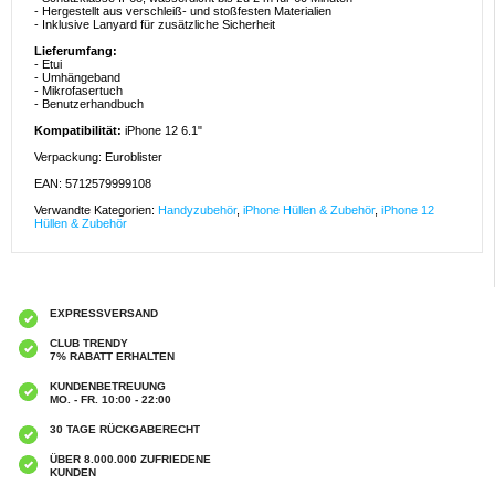
- Hergestellt aus verschleiß- und stoßfesten Materialien
- Inklusive Lanyard für zusätzliche Sicherheit
Lieferumfang:
- Etui
- Umhängeband
- Mikrofasertuch
- Benutzerhandbuch
Kompatibilität:
iPhone 12 6.1"
Verpackung: Euroblister
EAN: 5712579999108
Verwandte Kategorien:
Handyzubehör
,
iPhone Hüllen & Zubehör
,
iPhone 12
Hüllen & Zubehör
EXPRESSVERSAND
CLUB TRENDY
7% RABATT ERHALTEN
KUNDENBETREUUNG
MO. - FR. 10:00 - 22:00
30 TAGE RÜCKGABERECHT
ÜBER 8.000.000 ZUFRIEDENE
KUNDEN