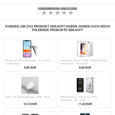
KUNDENMEINUNG HINZUFÜGEN
KUNDEN, DIE DAS PRODUKT GEKAUFT HABEN, HABEN AUCH NOCH
FOLGENDE PRODUKTE GEKAUFT
iPhone 12/12 Pro Panzerglas - 9H, 0.2mm -
Kratzfestes iPhone 7/8/SE (2020)/SE (2022)
Durchsichtig
Hybrid Hülle - Kristall Klar
8,80 EUR
8,80 EUR
USB-C PD Wand-ladegerät - 20W - Weiß
Saii 3D Premium iPhone 12/12 Pro
Panzerglas - 9H - 2 Stk.
10,10 EUR
11,40 EUR