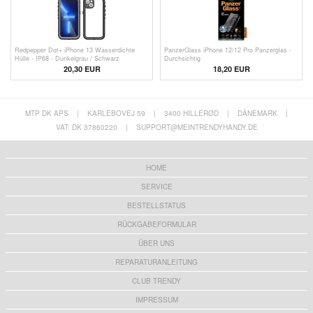
Redpepper Dot+ iPhone 13 Wasserdichte
PanzerGlass iPhone 12/12 Pro Panzerglas -
Hülle - IP68 - Dunkelgrau / Schwarz
Durchsichtig
20,30 EUR
18,20 EUR
MTP DK APS
|
KARLEBOVEJ 59
|
3400 HILLERØD
|
DÄNEMARK
|
VAT: DK 37860220
|
SUPPORT@MEINTRENDYHANDY.DE
HOME
SERVICE
BESTELLSTATUS
RÜCKGABEFORMULAR
ÜBER UNS
REPARATURANLEITUNG
CLUB TRENDY
IMPRESSUM