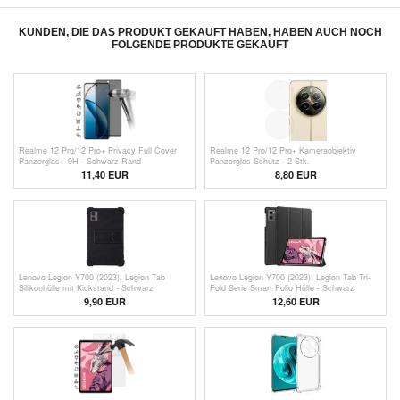
KUNDEN, DIE DAS PRODUKT GEKAUFT HABEN, HABEN AUCH NOCH
FOLGENDE PRODUKTE GEKAUFT
Realme 12 Pro/12 Pro+ Privacy Full Cover
Realme 12 Pro/12 Pro+ Kameraobjektiv
Panzerglas - 9H - Schwarz Rand
Panzerglas Schutz - 2 Stk.
11,40 EUR
8,80 EUR
Lenovo Legion Y700 (2023), Legion Tab
Lenovo Legion Y700 (2023), Legion Tab Tri-
Silikonhülle mit Kickstand - Schwarz
Fold Serie Smart Folio Hülle - Schwarz
9,90
EUR
12,60 EUR