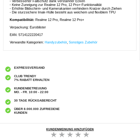
- Verbesserter Fallschutz dank verstärkter Ecken
- Keine Zuneigung zur Realme 12 Pro, 12 Pro+-Funktionalität
- Erhöhte Bildschirm- und Kamerakanten verhindern Kratzer durch Ziehen
- Die sturzsichere Imak-Hülle besteht aus weichem und flexiblem TPU
Kompatibilität:
Realme 12 Pro, Realme 12 Pro+
Verpackung: Euroblister
EAN: 5714122220417
Verwandte Kategorien:
Handyzubehör
,
Sonstiges Zubehör
EXPRESSVERSAND
CLUB TRENDY
7% RABATT ERHALTEN
KUNDENBETREUUNG
MO. - FR. 10:00 - 22:00
30 TAGE RÜCKGABERECHT
ÜBER 8.000.000 ZUFRIEDENE
KUNDEN
KUNDENMEINUNG HINZUFÜGEN