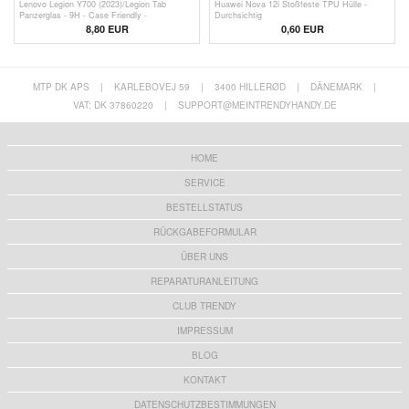
Lenovo Legion Y700 (2023)/Legion Tab
Huawei Nova 12i Stoßfeste TPU Hülle -
Panzerglas - 9H - Case Friendly -
Durchsichtig
Durchsichtig
8,80 EUR
0,60
EUR
MTP DK APS
|
KARLEBOVEJ 59
|
3400 HILLERØD
|
DÄNEMARK
|
VAT: DK 37860220
|
SUPPORT@MEINTRENDYHANDY.DE
HOME
SERVICE
BESTELLSTATUS
RÜCKGABEFORMULAR
ÜBER UNS
REPARATURANLEITUNG
CLUB TRENDY
IMPRESSUM
BLOG
KONTAKT
DATENSCHUTZBESTIMMUNGEN