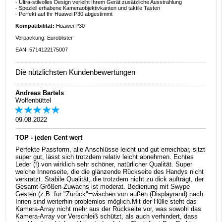
- Ultra-stilvolles Design verleiht Ihrem Gerät zusätzliche Ausstrahlung
- Speziell erhabene Kameraobjektivkanten und taktile Tasten
- Perfekt auf Ihr Huawei P30 abgestimmt
Kompatibilität:
Huawei P30
Verpackung: Euroblister
EAN: 5714122175007
Die nützlichsten Kundenbewertungen
Andreas Bartels
Wolfenbüttel
09.08.2022
TOP - jeden Cent wert
Perfekte Passform, alle Anschlüsse leicht und gut erreichbar, sitzt
super gut, lässt sich trotzdem relativ leicht abnehmen. Echtes
Leder (!) von wirklich sehr schöner, natürlicher Qualität. Super
weiche Innenseite, die die glänzende Rückseite des Handys nicht
verkratzt. Stabile Qualität, die trotzdem nicht zu dick aufträgt, der
Gesamt-Größen-Zuwachs ist moderat. Bedienung mit Swype
Gesten (z.B. für "Zurück"=wischen von außen (Displayrand) nach
Innen sind weiterhin problemlos möglich.Mit der Hülle steht das
Kamera-Array nicht mehr aus der Rückseite vor, was sowohl das
Kamera-Array vor Verschleiß schützt, als auch verhindert, dass