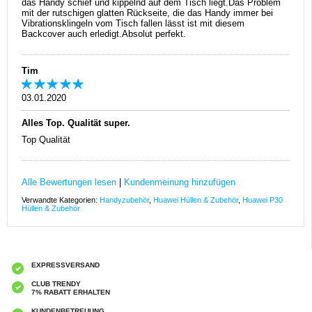
das Handy schief und kippelnd auf dem Tisch liegt.Das Problem
mit der rutschigen glatten Rückseite, die das Handy immer bei
Vibrationsklingeln vom Tisch fallen lässt ist mit diesem
Backcover auch erledigt.Absolut perfekt.
Tim
03.01.2020
Alles Top. Qualität super.
Top Qualität
Alle Bewertungen lesen
|
Kundenmeinung hinzufügen
Verwandte Kategorien:
Handyzubehör
,
Huawei Hüllen & Zubehör
,
Huawei P30
Hüllen & Zubehör
EXPRESSVERSAND
CLUB TRENDY
7% RABATT ERHALTEN
KUNDENBETREUUNG