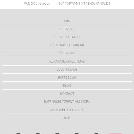
VAT: DK 37860220
|
SUPPORT@MEINTRENDYHANDY.DE
HOME
SERVICE
BESTELLSTATUS
RÜCKGABEFORMULAR
ÜBER UNS
REPARATURANLEITUNG
CLUB TRENDY
IMPRESSUM
BLOG
KONTAKT
DATENSCHUTZBESTIMMUNGEN
NEUIGKEITEN & TIPPS
AGB