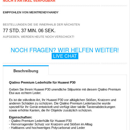
NOCH 5 ARTIKEL VERFÜGBAR
EMPFOHLEN VON MEINTRENDYHANDY
BESTELLUNGEN DIE SIE INNERHALB DER NÄCHSTEN
77 STD. 37 MIN. 06 SEK.
AUFGEBEN, WERDEN HEUTE NOCH VERSCHICKT!
NOCH FRAGEN? WIR HELFEN WEITER!
LIVE CHAT
Beschreibung
Qialino Premium Lederhülle für Huawei P30
Geben Sie Ihrem Huawei P30 unendliche Stilpunkte mit diesem Qialino Premium
Etui aus echtem Leder.
Es ist die stilvollste Art, Ihr Huawei P30 vor alltäglichen Stößen, Kratzern und
anderen Schäden zu schützen. Die Qialino Premium Ledertasche wurde
speziell für Ihr Gerät entwickelt und verfügt über taktile Tastenabdeckungen
sowie erhöhte Kanten, die Ihr Objektiv zusätzlich schützen.
Eigenschaften:
- Qialino Premium Lederhülle für Huawei P30
- Hervorragender Schutz vor Kratzern und Stößen im Alltag
- Haltbares und hochwertiges Polycarbonat und Leder