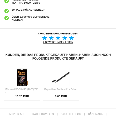
MO. - FR. 10:00 - 22:00
30 TAGE RÜCKGABERECHT
ÜBER 8.000.000 ZUFRIEDENE
KUNDEN
KUNDENMEINUNG HINZUFÜGEN
2 BEWERTUNGEN LESEN
KUNDEN, DIE DAS PRODUKT GEKAUFT HABEN, HABEN AUCH NOCH
FOLGENDE PRODUKTE GEKAUFT
iPhone 6/6S/7/8/SE (2020)/SE
Kapazitiver Bedienstift - Schw
(
15,20 EUR
8,80 EUR
MTP DK APS
|
KARLEBOVEJ 59
|
3400 HILLERØD
|
DÄNEMARK
|