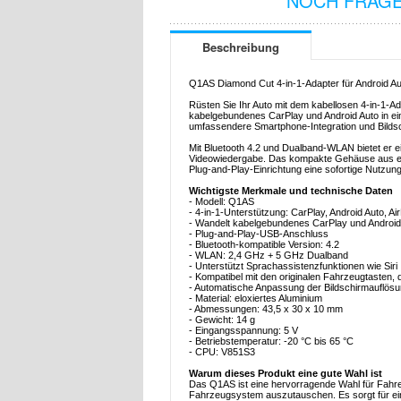
NOCH FRAGE
Beschreibung
Q1AS Diamond Cut 4-in-1-Adapter für Android Aut
Rüsten Sie Ihr Auto mit dem kabellosen 4-in-1-
kabelgebundenes CarPlay und Android Auto in ein
umfassendere Smartphone-Integration und Bilds
Mit Bluetooth 4.2 und Dualband-WLAN bietet er ei
Videowiedergabe. Das kompakte Gehäuse aus elox
Plug-and-Play-Einrichtung eine sofortige Nutzung
Wichtigste Merkmale und technische Daten
- Modell: Q1AS
- 4-in-1-Unterstützung: CarPlay, Android Auto, Air
- Wandelt kabelgebundenes CarPlay und Android
- Plug-and-Play-USB-Anschluss
- Bluetooth-kompatible Version: 4.2
- WLAN: 2,4 GHz + 5 GHz Dualband
- Unterstützt Sprachassistenzfunktionen wie Siri
- Kompatibel mit den originalen Fahrzeugtasten
- Automatische Anpassung der Bildschirmauflös
- Material: eloxiertes Aluminium
- Abmessungen: 43,5 x 30 x 10 mm
- Gewicht: 14 g
- Eingangsspannung: 5 V
- Betriebstemperatur: -20 °C bis 65 °C
- CPU: V851S3
Warum dieses Produkt eine gute Wahl ist
Das Q1AS ist eine hervorragende Wahl für Fahre
Fahrzeugsystem auszutauschen. Es sorgt für ein 