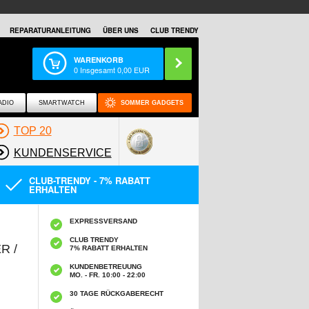
REPARATURANLEITUNG
ÜBER UNS
CLUB TRENDY
WARENKORB
0
Insgesamt
0,00
EUR
ADIO
SMARTWATCH
SOMMER GADGETS
TOP 20
KUNDENSERVICE
CLUB-TRENDY - 7% RABATT
ERHALTEN
EXPRESSVERSAND
CLUB TRENDY
R /
7% RABATT ERHALTEN
KUNDENBETREUUNG
MO. - FR. 10:00 - 22:00
30 TAGE RÜCKGABERECHT