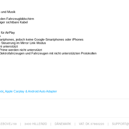
n und Musik
f den Fahrzeugbildschirm
ger sichtbare Kabel
für AirPlay
o
Smartphones, jedoch keine Google-Smartphones oder iPhones
e Steuerung im Mirror Link-Modus
t unterstützt
rime werden nicht unterstützt
Elektrofahrzeugen und Fahrzeugen mit nicht unterstützten Protokollen
hör
,
Apple Carplay & Android Auto Adapter
LEBOVEJ 59
|
3400 HILLERØD
|
DÄNEMARK
|
VAT: DK 37860220
|
SUPPORT@