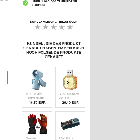
ÜBER 8.000.000 ZUFRIEDENE
KUNDEN
KUNDENMEINUNG HINZUFÜGEN
KUNDEN, DIE DAS PRODUKT
GEKAUFT HABEN, HABEN AUCH
NOCH FOLGENDE PRODUKTE
GEKAUFT
t
YS-G10 Mini-
Q1AS Diamond
Handventilator
Cut 4-in-1-
zum Anstecken
Adapter für
16,50
EUR
26,40
EUR
mit
Android Auto und
Digitalanzeige -
CarPlay
Blau
Elektrisch
12W Akku-