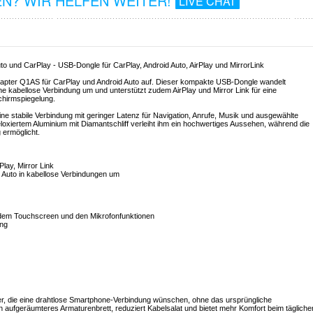
N? WIR HELFEN WEITER!
LIVE CHAT
o und CarPlay - USB-Dongle für CarPlay, Android Auto, AirPlay und MirrorLink
Adapter Q1AS für CarPlay und Android Auto auf. Dieser kompakte USB-Dongle wandelt
e kabellose Verbindung um und unterstützt zudem AirPlay und Mirror Link für eine
chirmspiegelung.
ne stabile Verbindung mit geringer Latenz für Navigation, Anrufe, Musik und ausgewählte
iertem Aluminium mit Diamantschliff verleiht ihm ein hochwertiges Aussehen, während die
 ermöglicht.
Play, Mirror Link
 Auto in kabellose Verbindungen um
, dem Touchscreen und den Mikrofonfunktionen
ung
r, die eine drahtlose Smartphone-Verbindung wünschen, ohne das ursprüngliche
aufgeräumteres Armaturenbrett, reduziert Kabelsalat und bietet mehr Komfort beim tägliche