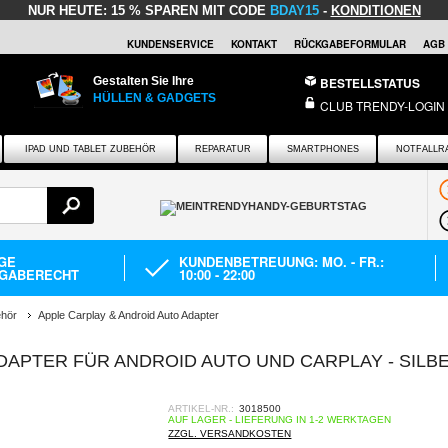
NUR HEUTE:
15 % SPAREN MIT CODE
BDAY15
-
KONDITIONEN
KUNDENSERVICE
KONTAKT
RÜCKGABEFORMULAR
AGB
Gestalten Sie Ihre
BESTELLSTATUS
HÜLLEN & GADGETS
CLUB TRENDY-LOGIN
IPAD UND TABLET ZUBEHÖR
REPARATUR
SMARTPHONES
NOTFALLR
AGE
KUNDENBETREUUNG: MO. - FR.:
GABERECHT
10:00 - 22:00
ehör
Apple Carplay & Android Auto Adapter
DAPTER FÜR ANDROID AUTO UND CARPLAY - SILBE
ARTIKEL-NR.:
3018500
AUF LAGER - LIEFERUNG IN 1-2 WERKTAGEN
ZZGL. VERSANDKOSTEN