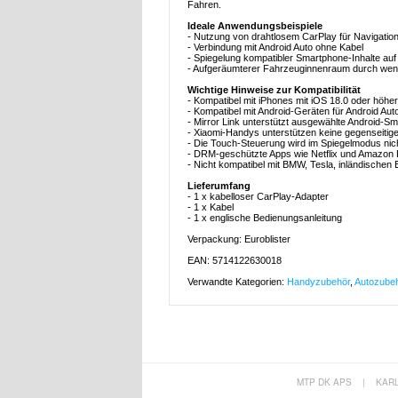
Fahren.
Ideale Anwendungsbeispiele
- Nutzung von drahtlosem CarPlay für Navigatio
- Verbindung mit Android Auto ohne Kabel
- Spiegelung kompatibler Smartphone-Inhalte au
- Aufgeräumterer Fahrzeuginnenraum durch weni
Wichtige Hinweise zur Kompatibilität
- Kompatibel mit iPhones mit iOS 18.0 oder höher 
- Kompatibel mit Android-Geräten für Android Aut
- Mirror Link unterstützt ausgewählte Android-
- Xiaomi-Handys unterstützen keine gegenseitig
- Die Touch-Steuerung wird im Spiegelmodus nich
- DRM-geschützte Apps wie Netflix und Amazon P
- Nicht kompatibel mit BMW, Tesla, inländischen 
Lieferumfang
- 1 x kabelloser CarPlay-Adapter
- 1 x Kabel
- 1 x englische Bedienungsanleitung
Verpackung: Euroblister
EAN: 5714122630018
Verwandte Kategorien:
Handyzubehör
,
Autozube
MTP DK APS
|
KAR