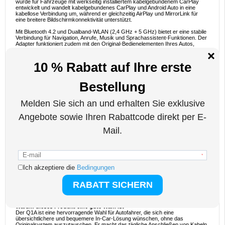
wurde für Fahrzeuge mit werkseitig installiertem kabelgebundenem CarPlay
entwickelt und wandelt kabelgebundenes CarPlay und Android Auto in eine
kabellose Verbindung um, während er gleichzeitig AirPlay und MirrorLink für
eine breitere Bildschirmkonnektivität unterstützt.
Mit Bluetooth 4.2 und Dualband-WLAN (2,4 GHz + 5 GHz) bietet er eine stabile
Verbindung für Navigation, Anrufe, Musik und Sprachassistent-Funktionen. Der
Adapter funktioniert zudem mit den Original-Bedienelementen Ihres Autos,
einschließlich Tasten, Touchscreen und werkseitigem Mikrofon, sodass Sie das
gewohnte Fahrerlebnis beibehalten können. Eine dynamische RGB-
Atembeleuchtung verleiht dem Innenraum einen stilvollen, technikorientierten
Touch.
Wichtigste Merkmale und technische Daten
- Modell: Q1A
- 4-in-1-Unterstützung: Wireless CarPlay, Wireless Android Auto, AirPlay, Mirror
Link
- Wandelt kabelgebundenes CarPlay und kabelgebundenes Android Auto in
kabellose Verbindungen um
- Bluetooth-kompatible Version: 4.2
- WLAN: 2,4 GHz + 5 GHz Dualband
- Plug-and-Play-USB-Installation
- Unterstützt intelligente Sprachassistent-Funktionen
- Kompatibel mit den originalen Fahrzeugtasten, dem Touchscreen und dem
Mikrofon
- Anpassbare Bildschirmauflösung
- Unterstützung für OTA-Updates
- Dynamisches RGB-Atembeleuchtung
- Material: Metall + Glas
- Abmessungen: 29,5 x 29,5 x 12 mm
- Eingangsspannung: 5 V
- Betriebstemperatur: -20 °C bis 65 °C
- CPU: V851S3
Warum dieses Produkt eine gute Wahl ist
Der Q1A ist eine hervorragende Wahl für Autofahrer, die sich eine
übersichtlichere und bequemere In-Car-Lösung wünschen, ohne das
Originalsystem auszutauschen. Er macht das tägliche Anschließen von Kabeln