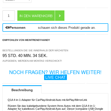
ANZAHL
Personen
schauen sich dieses Produkt gerade an.
EMPFOHLEN VON MEINTRENDYHANDY
BESTELLUNGEN DIE SIE INNERHALB DER NÄCHSTEN
95 STD. 40 MIN. 34 SEK.
AUFGEBEN, WERDEN AM MONTAG VERSCHICKT!
NOCH FRAGEN? WIR HELFEN WEITER!
LIVE CHAT
Beschreibung
Q1A 4-in-1-Adapter für CarPlay/Android Auto mit AirPlay/MirrorLink
Rüsten Sie das kabelgebundene System Ihres Autos mit dem Q1A 4-in-1-
Adapter für kabelloses CarPlay/Android Auto auf. Dieser kompakte USB-Dongle