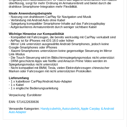
überflüssig, sorgt für mehr Ordnung im Armaturenbrett und bietet durch die
drahtlose Smartphone-Integration mehr Flexibilität.
Ideale Anwendungsbeispiele
- Nutzung von drahtlosem CarPlay für Navigation und Musik
- Verbindung mit Android Auto ohne Kabel
- Spiegelung kompatibler Smartphone-Inhalte auf das Fahrzeugdisplay
- Aufgeräumteres Armaturenbrett durch weniger sichtbare Kabel
Wichtige Hinweise zur Kompatibilität
- Kompatibel mit Fahrzeugen, die bereits werkseitig mit CarPlay verkabelt sind
- AirPlay ist für iPhones mit iOS 18.0 oder höher
- Mirror Link unterstützt ausgewählte Android-Smartphones, jedoch keine
Google-Smartphones oder iPhones
- Xiaomi-Smartphones unterstützen keine gegenseitige Steuerung im Mirror
Link-Modus
- Die Touch-Steuerung wird im Bildschirmspiegelungsmodus nicht unterstützt
- DRM-geschützte Apps wie Netflix und Amazon Prime Video werden im
Spiegelungsmodus nicht unterstützt
- Nicht kompatibel mit BMW, Tesla, vielen Elektrofahrzeugen chinesischer
Marken oder Fahrzeugen mit nicht unterstützten Protokollen
Lieferumfang
- 1 x kabelloser CarPlay/Android Auto-Adapter
- 1 x Kabel
- 1 x englische Bedienungsanleitung
Verpackung: Euroblister
EAN: 5714122630636
Verwandte Kategorien:
Handyzubehör
,
Autozubehör
,
Apple Carplay & Android
Auto Adapter