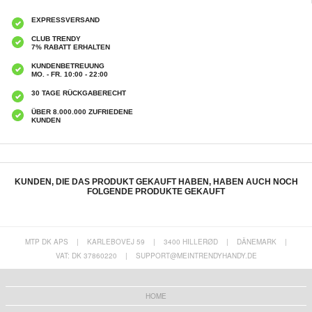
EXPRESSVERSAND
CLUB TRENDY
7% RABATT ERHALTEN
KUNDENBETREUUNG
MO. - FR. 10:00 - 22:00
30 TAGE RÜCKGABERECHT
ÜBER 8.000.000 ZUFRIEDENE
KUNDEN
KUNDEN, DIE DAS PRODUKT GEKAUFT HABEN, HABEN AUCH NOCH
FOLGENDE PRODUKTE GEKAUFT
MTP DK APS
|
KARLEBOVEJ 59
|
3400 HILLERØD
|
DÄNEMARK
|
VAT: DK 37860220
|
SUPPORT@MEINTRENDYHANDY.DE
Prio Dual Nano Flüssigglas Displayshutz für
K3 Drehender magnetischer
Smartphone, Tablet - 2 Stk.
Autohalter/drahtloses Ladegerät mit buntem
Licht
11,60 EUR
14,40
EUR
HOME