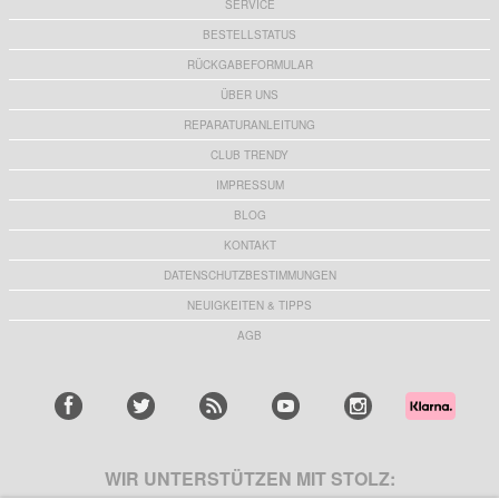
SERVICE
BESTELLSTATUS
RÜCKGABEFORMULAR
ÜBER UNS
Wasserdichte 8mm Endoskopkamera für
AKD255 15W Magnet-Wireless-Ladegerät /
iPhone, iPad, Smartphones, Tablet - 3m
Autohalterung für Armaturenbrett und
REPARATURANLEITUNG
Windschutzscheibe - MagSafe-kompatibel
24,10 EUR
16,50
EUR
CLUB TRENDY
IMPRESSUM
BLOG
KONTAKT
Anti-Shake 360° drehbarer Brustgurt mit
Schnellverschluss-Gurt mit einem
Handyhalterung - Schwarz
Schulterriemen für Actionkameras - Schwarz
DATENSCHUTZBESTIMMUNGEN
34,30 EUR
9,50 EUR
NEUIGKEITEN & TIPPS
AGB
WIR UNTERSTÜTZEN MIT STOLZ: