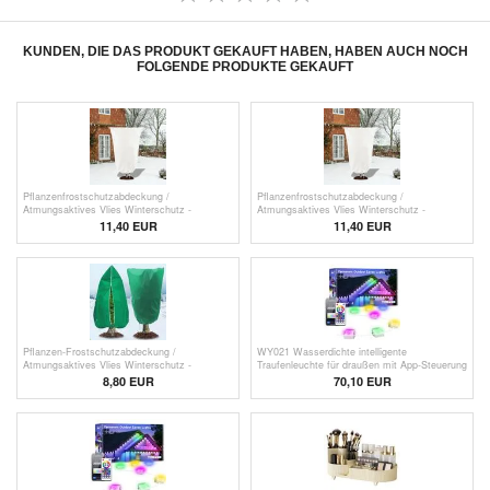
KUNDEN, DIE DAS PRODUKT GEKAUFT HABEN, HABEN AUCH NOCH
FOLGENDE PRODUKTE GEKAUFT
Pflanzenfrostschutzabdeckung /
Pflanzenfrostschutzabdeckung /
Atmungsaktives Vlies Winterschutz -
Atmungsaktives Vlies Winterschutz -
120x180cm - Weiß
120x180cm
11,40
EUR
11,40
EUR
Pflanzen-Frostschutzabdeckung /
WY021 Wasserdichte intelligente
Atmungsaktives Vlies Winterschutz -
Traufenleuchte für draußen mit App-Steuerung
80x120cm - Grün
- 15m/30 LEDs
8,80
EUR
70,10
EUR