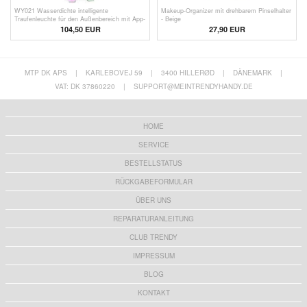
WY021 Wasserdichte intelligente
Makeup-Organizer mit drehbarem Pinselhalter
Traufenleuchte für den Außenbereich mit App-
- Beige
Steuerung - 45m/90 LEDs
104,50
EUR
27,90
EUR
MTP DK APS
|
KARLEBOVEJ 59
|
3400 HILLERØD
|
DÄNEMARK
|
VAT: DK 37860220
|
SUPPORT@MEINTRENDYHANDY.DE
HOME
SERVICE
BESTELLSTATUS
RÜCKGABEFORMULAR
ÜBER UNS
REPARATURANLEITUNG
CLUB TRENDY
IMPRESSUM
BLOG
KONTAKT