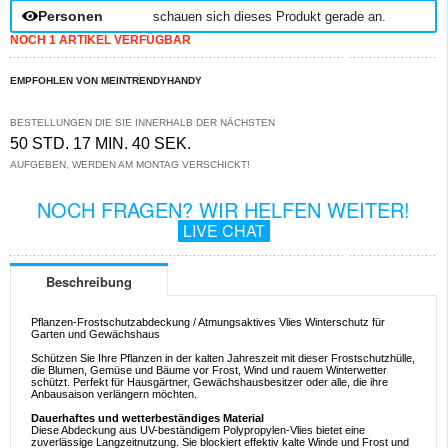
Personen
schauen sich dieses Produkt gerade an.
NOCH 1 ARTIKEL VERFÜGBAR
EMPFOHLEN VON MEINTRENDYHANDY
BESTELLUNGEN DIE SIE INNERHALB DER NÄCHSTEN
50 STD. 17 MIN. 40 SEK.
AUFGEBEN, WERDEN AM MONTAG VERSCHICKT!
NOCH FRAGEN? WIR HELFEN WEITER!
LIVE CHAT
Beschreibung
Pflanzen-Frostschutzabdeckung / Atmungsaktives Vlies Winterschutz für
Garten und Gewächshaus
Schützen Sie Ihre Pflanzen in der kalten Jahreszeit mit dieser Frostschutzhülle,
die Blumen, Gemüse und Bäume vor Frost, Wind und rauem Winterwetter
schützt. Perfekt für Hausgärtner, Gewächshausbesitzer oder alle, die ihre
Anbausaison verlängern möchten.
Dauerhaftes und wetterbeständiges Material
Diese Abdeckung aus UV-beständigem Polypropylen-Vlies bietet eine
zuverlässige Langzeitnutzung. Sie blockiert effektiv kalte Winde und Frost und