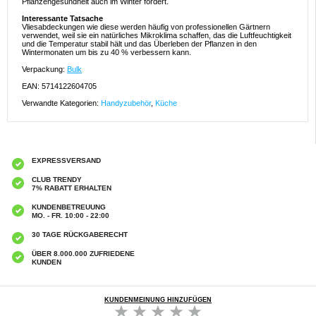
Pflanzengesundheit auch im Winter fördert.
Interessante Tatsache
Vliesabdeckungen wie diese werden häufig von professionellen Gärtnern
verwendet, weil sie ein natürliches Mikroklima schaffen, das die Luftfeuchtigkeit
und die Temperatur stabil hält und das Überleben der Pflanzen in den
Wintermonaten um bis zu 40 % verbessern kann.
Verpackung:
Bulk
EAN: 5714122604705
Verwandte Kategorien:
Handyzubehör
,
Küche
EXPRESSVERSAND
CLUB TRENDY
7% RABATT ERHALTEN
KUNDENBETREUUNG
MO. - FR. 10:00 - 22:00
30 TAGE RÜCKGABERECHT
ÜBER 8.000.000 ZUFRIEDENE
KUNDEN
KUNDENMEINUNG HINZUFÜGEN