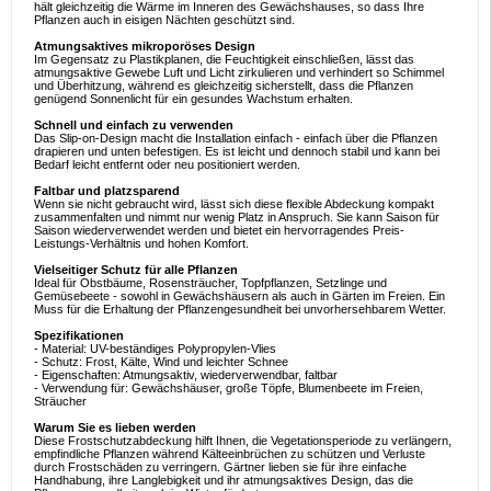
hält gleichzeitig die Wärme im Inneren des Gewächshauses, so dass Ihre
Pflanzen auch in eisigen Nächten geschützt sind.
Atmungsaktives mikroporöses Design
Im Gegensatz zu Plastikplanen, die Feuchtigkeit einschließen, lässt das
atmungsaktive Gewebe Luft und Licht zirkulieren und verhindert so Schimmel
und Überhitzung, während es gleichzeitig sicherstellt, dass die Pflanzen
genügend Sonnenlicht für ein gesundes Wachstum erhalten.
Schnell und einfach zu verwenden
Das Slip-on-Design macht die Installation einfach - einfach über die Pflanzen
drapieren und unten befestigen. Es ist leicht und dennoch stabil und kann bei
Bedarf leicht entfernt oder neu positioniert werden.
Faltbar und platzsparend
Wenn sie nicht gebraucht wird, lässt sich diese flexible Abdeckung kompakt
zusammenfalten und nimmt nur wenig Platz in Anspruch. Sie kann Saison für
Saison wiederverwendet werden und bietet ein hervorragendes Preis-
Leistungs-Verhältnis und hohen Komfort.
Vielseitiger Schutz für alle Pflanzen
Ideal für Obstbäume, Rosensträucher, Topfpflanzen, Setzlinge und
Gemüsebeete - sowohl in Gewächshäusern als auch in Gärten im Freien. Ein
Muss für die Erhaltung der Pflanzengesundheit bei unvorhersehbarem Wetter.
Spezifikationen
- Material: UV-beständiges Polypropylen-Vlies
- Schutz: Frost, Kälte, Wind und leichter Schnee
- Eigenschaften: Atmungsaktiv, wiederverwendbar, faltbar
- Verwendung für: Gewächshäuser, große Töpfe, Blumenbeete im Freien,
Sträucher
Warum Sie es lieben werden
Diese Frostschutzabdeckung hilft Ihnen, die Vegetationsperiode zu verlängern,
empfindliche Pflanzen während Kälteeinbrüchen zu schützen und Verluste
durch Frostschäden zu verringern. Gärtner lieben sie für ihre einfache
Handhabung, ihre Langlebigkeit und ihr atmungsaktives Design, das die