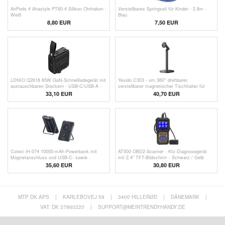
AirPods 4 Ahastyle PT60-4 Silikon Ohrhaken -
Verstellbares Springseil für Kinder - 2.8m -
Weiß
Blau
8,80 EUR
7,50 EUR
LDNIO Q2618 65W GaN-Schnellladegerät mit
Yesido C303 - um 360° drehbarer,
austauschbaren Steckern - USB-C/USB-A -
verstellbarer magnetischer Tischhalter für
Schwarz
Mobiltelefone - Schwarz
33,10 EUR
40,70 EUR
Coteci iH-074 10000-mAh-Powerbank mit
AT500 OBD2-Scanner - Kfz-Diagnosegerät
Magnetanschluss und USB-C- sowie
mit 2.4" TFT-Bildschirm - Schwarz / Gelb
Lightning-Kabeln - 22.5W - Dunkelblau
35,60 EUR
30,80 EUR
MTP DK APS
|
KARLEBOVEJ 59
|
3400 HILLERØD
|
DÄNEMARK
|
VAT: DK 37860220
|
SUPPORT@MEINTRENDYHANDY.DE