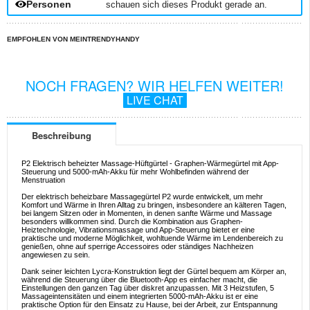
Personen
schauen sich dieses Produkt gerade an.
EMPFOHLEN VON MEINTRENDYHANDY
NOCH FRAGEN? WIR HELFEN WEITER!
LIVE CHAT
Beschreibung
P2 Elektrisch beheizter Massage-Hüftgürtel - Graphen-Wärmegürtel mit App-
Steuerung und 5000-mAh-Akku für mehr Wohlbefinden während der
Menstruation
Der elektrisch beheizbare Massagegürtel P2 wurde entwickelt, um mehr
Komfort und Wärme in Ihren Alltag zu bringen, insbesondere an kälteren Tagen,
bei langem Sitzen oder in Momenten, in denen sanfte Wärme und Massage
besonders willkommen sind. Durch die Kombination aus Graphen-
Heiztechnologie, Vibrationsmassage und App-Steuerung bietet er eine
praktische und moderne Möglichkeit, wohltuende Wärme im Lendenbereich zu
genießen, ohne auf sperrige Accessoires oder ständiges Nachheizen
angewiesen zu sein.
Dank seiner leichten Lycra-Konstruktion liegt der Gürtel bequem am Körper an,
während die Steuerung über die Bluetooth-App es einfacher macht, die
Einstellungen den ganzen Tag über diskret anzupassen. Mit 3 Heizstufen, 5
Massageintensitäten und einem integrierten 5000-mAh-Akku ist er eine
praktische Option für den Einsatz zu Hause, bei der Arbeit, zur Entspannung