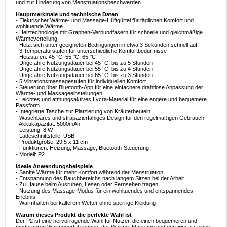
und zur Linderung von Menstruationsbeschwerden.
Hauptmerkmale und technische Daten
- Elektrischer Wärme- und Massage-Hüftgürtel für täglichen Komfort und
wohltuende Wärme
- Heiztechnologie mit Graphen-Verbundfasern für schnelle und gleichmäßige
Wärmeverteilung
- Heizt sich unter geeigneten Bedingungen in etwa 3 Sekunden schnell auf
- 3 Temperaturstufen für unterschiedliche Komfortbedürfnisse
- Heizstufen: 45 °C, 55 °C, 65 °C
- Ungefähre Nutzungsdauer bei 45 °C: bis zu 5 Stunden
- Ungefähre Nutzungsdauer bei 55 °C: bis zu 4 Stunden
- Ungefähre Nutzungsdauer bei 65 °C: bis zu 3 Stunden
- 5 Vibrationsmassagestufen für individuellen Komfort
- Steuerung über Bluetooth-App für eine einfachere drahtlose Anpassung der
Wärme- und Massageeinstellungen
- Leichtes und atmungsaktives Lycra-Material für eine engere und bequemere
Passform
- Integrierte Tasche zur Platzierung von Kräuterbeuteln
- Waschbares und strapazierfähiges Design für den regelmäßigen Gebrauch
- Akkukapazität: 5000mAh
- Leistung: 8 W
- Ladeschnittstelle: USB
- Produktgröße: 29,5 x 11 cm
- Funktionen: Heizung, Massage, Bluetooth-Steuerung
- Modell: P2
Ideale Anwendungsbeispiele
- Sanfte Wärme für mehr Komfort während der Menstruation
- Entspannung des Bauchbereichs nach langem Sitzen bei der Arbeit
- Zu Hause beim Ausruhen, Lesen oder Fernsehen tragen
- Nutzung des Massage-Modus für ein wohltuendes und entspannendes
Erlebnis
- Warmhalten bei kälterem Wetter ohne sperrige Kleidung
Warum dieses Produkt die perfekte Wahl ist
Der P2 ist eine hervorragende Wahl für Nutzer, die einen bequemeren und