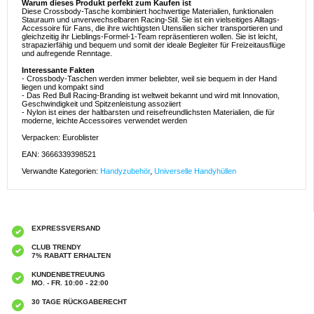
Warum dieses Produkt perfekt zum Kaufen ist
Diese Crossbody-Tasche kombiniert hochwertige Materialien, funktionalen
Stauraum und unverwechselbaren Racing-Stil. Sie ist ein vielseitiges Alltags-
Accessoire für Fans, die ihre wichtigsten Utensilien sicher transportieren und
gleichzeitig ihr Lieblings-Formel-1-Team repräsentieren wollen. Sie ist leicht,
strapazierfähig und bequem und somit der ideale Begleiter für Freizeitausflüge
und aufregende Renntage.
Interessante Fakten
- Crossbody-Taschen werden immer beliebter, weil sie bequem in der Hand
liegen und kompakt sind
- Das Red Bull Racing-Branding ist weltweit bekannt und wird mit Innovation,
Geschwindigkeit und Spitzenleistung assoziiert
- Nylon ist eines der haltbarsten und reisefreundlichsten Materialien, die für
moderne, leichte Accessoires verwendet werden
Verpacken: Euroblister
EAN: 3666339398521
Verwandte Kategorien:
Handyzubehör
,
Universelle Handyhüllen
EXPRESSVERSAND
CLUB TRENDY
7% RABATT ERHALTEN
KUNDENBETREUUNG
MO. - FR. 10:00 - 22:00
30 TAGE RÜCKGABERECHT