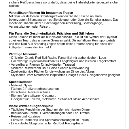
sichere Reißverschluss sorgt dafür, dass deine Habseligkeiten jederzeit sicher
bleiben.
Verstellbarer Riemen für bequemes Tragen
Mit dem verstellbaren Schultergurt können Sie die Tasche an Ihren
bevorzugten Stil anpassen - ob Sie sie quer oder über die Schulter tragen. Das
macht die Tasche ideal für den täglichen Arbeitsweg, Spaziergänge,
Veranstaltungen oder Reisen.
Für Fans, die Geschwindigkeit, Präzision und Stil lieben
Diese Tasche ist mehr als nur ein Accessoire - sie ist ein Symbol der Loyalität
zu einem Team, das an seine Grenzen geht. Die auffälligen Rennsportdetails
und das Red Bull-Branding zeigen sofort deine Unterstützung für eines der
kultigsten Teams der Formel 1.
Wichtige Merkmale
- Offizieller Oracle Red Bull Racing Fanartikel mit authentischem Logo
- Hochwertige Nylonkonstruktion für Langlebigkeit und leichten Tragekomfort
- Verstellbarer Riemen für individuellen Tragestil
- Sicherer Reißverschluss für eine sichere Aufbewahrung
- Zwei geräumige Fächer für die wichtigsten Dinge des Alltags
- Stylisches, vom Motorsport inspiriertes Design für alle Gelegenheiten geeignet
Spezifikationen
- Material: Nylon
- Fächer: 2 Reißverschlusstaschen
- Verschluss: Reißverschluss
- Riemen: Verstellbarer Kreuzgurt
- Geeignet für: Telefon, Geldbörse, Schlüssel, kleine Accessoires
Ideale Verwendungsbeispiele
- Tägliches Pendeln in der Stadt mit den wichtigsten Dingen
- Besuch von Formel-1-Veranstaltungen oder Fan-Treffen
- Reisen und Kurztrips
- Festivals, Konzerte und Sportveranstaltungen im Freien
- Eine stilvolle Alltagstasche für Red Bull Racing-Fans