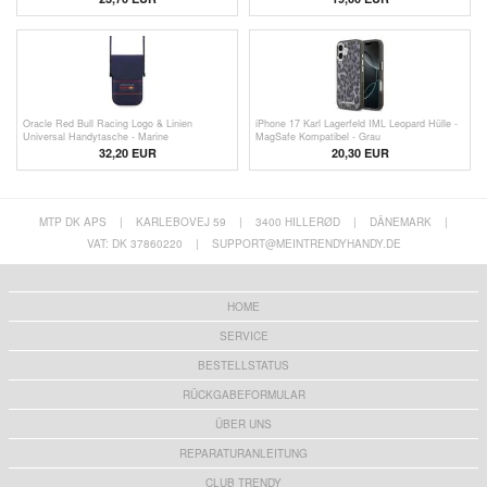
Oracle Red Bull Racing Logo & Linien
iPhone 17 Karl Lagerfeld IML Leopard Hülle -
Universal Handytasche - Marine
MagSafe Kompatibel - Grau
32,20
EUR
20,30
EUR
MTP DK APS
|
KARLEBOVEJ 59
|
3400 HILLERØD
|
DÄNEMARK
|
VAT: DK 37860220
|
SUPPORT@MEINTRENDYHANDY.DE
HOME
SERVICE
BESTELLSTATUS
RÜCKGABEFORMULAR
ÜBER UNS
REPARATURANLEITUNG
CLUB TRENDY