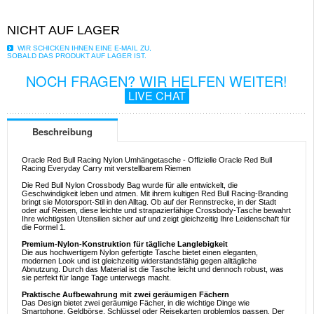
NICHT AUF LAGER
WIR SCHICKEN IHNEN EINE E-MAIL ZU,
SOBALD DAS PRODUKT AUF LAGER IST.
NOCH FRAGEN? WIR HELFEN WEITER!
LIVE CHAT
Beschreibung
Oracle Red Bull Racing Nylon Umhängetasche - Offizielle Oracle Red Bull
Racing Everyday Carry mit verstellbarem Riemen
Die Red Bull Nylon Crossbody Bag wurde für alle entwickelt, die
Geschwindigkeit leben und atmen. Mit ihrem kultigen Red Bull Racing-Branding
bringt sie Motorsport-Stil in den Alltag. Ob auf der Rennstrecke, in der Stadt
oder auf Reisen, diese leichte und strapazierfähige Crossbody-Tasche bewahrt
Ihre wichtigsten Utensilien sicher auf und zeigt gleichzeitig Ihre Leidenschaft für
die Formel 1.
Premium-Nylon-Konstruktion für tägliche Langlebigkeit
Die aus hochwertigem Nylon gefertigte Tasche bietet einen eleganten,
modernen Look und ist gleichzeitig widerstandsfähig gegen alltägliche
Abnutzung. Durch das Material ist die Tasche leicht und dennoch robust, was
sie perfekt für lange Tage unterwegs macht.
Praktische Aufbewahrung mit zwei geräumigen Fächern
Das Design bietet zwei geräumige Fächer, in die wichtige Dinge wie
Smartphone, Geldbörse, Schlüssel oder Reisekarten problemlos passen. Der