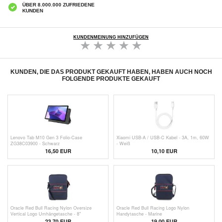
ÜBER 8.000.000 ZUFRIEDENE
KUNDEN
KUNDENMEINUNG HINZUFÜGEN
KUNDEN, DIE DAS PRODUKT GEKAUFT HABEN, HABEN AUCH NOCH
FOLGENDE PRODUKTE GEKAUFT
Lenovo Tab M10 Gen 3 Folio-Case
Xiaomi USB-A / USB-C Kabel - 3A, 1m, 60W
ZG38C03900 - Schwarz
- Weiß
16,50 EUR
10,10 EUR
Oracle Red Bull Racing Nylon Oversize
Oracle Red Bull Racing Logo Nylon
Vertical Logo Umhängetasche - 8"
Handytasche - Marine
23,70
EUR
19,00
EUR