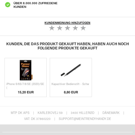
ÜBER 8.000.000 ZUFRIEDENE
KUNDEN
KUNDENMEINUNG HINZUFÜGEN
KUNDEN, DIE DAS PRODUKT GEKAUFT HABEN, HABEN AUCH NOCH
FOLGENDE PRODUKTE GEKAUFT
iPhone 6/6S/7/8/SE (2020)/SE
Kapazitiver Bedienstift - Schw
(
15,20 EUR
8,80 EUR
MTP DK APS
|
KARLEBOVEJ 59
|
3400 HILLERØD
|
DÄNEMARK
|
VAT: DK 37860220
|
SUPPORT@MEINTRENDYHANDY.DE