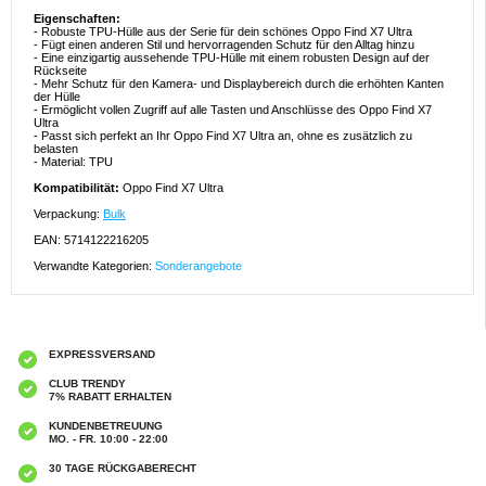
Eigenschaften:
- Robuste TPU-Hülle aus der Serie für dein schönes Oppo Find X7 Ultra
- Fügt einen anderen Stil und hervorragenden Schutz für den Alltag hinzu
- Eine einzigartig aussehende TPU-Hülle mit einem robusten Design auf der
Rückseite
- Mehr Schutz für den Kamera- und Displaybereich durch die erhöhten Kanten
der Hülle
- Ermöglicht vollen Zugriff auf alle Tasten und Anschlüsse des Oppo Find X7
Ultra
- Passt sich perfekt an Ihr Oppo Find X7 Ultra an, ohne es zusätzlich zu
belasten
- Material: TPU
Kompatibilität:
Oppo Find X7 Ultra
Verpackung:
Bulk
EAN: 5714122216205
Verwandte Kategorien:
Sonderangebote
EXPRESSVERSAND
CLUB TRENDY
7% RABATT ERHALTEN
KUNDENBETREUUNG
MO. - FR. 10:00 - 22:00
30 TAGE RÜCKGABERECHT