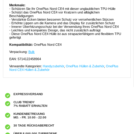
Merkmale:
- Schützen Sie Ihr OnePlus Nord CE4 mit dieser unglaublichen TPU-Hülle
- Schützt das OnePlus Nord CE4 vor Kratzern und alltäglichen
Beschädigungen
- Verstärkte Ecken bieten besseren Schutz vor versehentlichen Stürzen
- Erhöhte Lippen um die Kamera und das Display für zusätzlichen Schutz
- Innerer Überhitzungsschutz bei der Verwendung Ihres OnePlus Nord CE4
- Leichtes und kompaktes Design, das nicht zusätzlich aufträgt
- Diese OnePlus Nord CE4 Hülle ist aus strapazierfähigem und flexiblem TPU
gefertigt
Kompatibilität:
OnePlus Nord CE4
Verpackung:
Bulk
EAN: 5714122458964
Verwandte Kategorien:
Handyzubehör
,
OnePlus Hüllen & Zubehör
,
OnePlus
Nord CE4 Hüllen & Zubehör
EXPRESSVERSAND
CLUB TRENDY
7% RABATT ERHALTEN
KUNDENBETREUUNG
MO. - FR. 10:00 - 22:00
30 TAGE RÜCKGABERECHT
ÜBER 8.000.000 ZUFRIEDENE