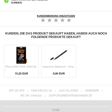
KUNDEN
KUNDENMEINUNG HINZUFÜGEN
KUNDEN, DIE DAS PRODUKT GEKAUFT HABEN, HABEN AUCH NOCH
FOLGENDE PRODUKTE GEKAUFT
iPhone 6/6S/7/8/SE (2020)/SE
Kapazitiver Bedienstift - Schw
(
15,20 EUR
8,80 EUR
MTP DK APS
|
KARLEBOVEJ 59
|
3400 HILLERØD
|
DÄNEMARK
|
VAT: DK 37860220
|
SUPPORT@MEINTRENDYHANDY.DE
HOME