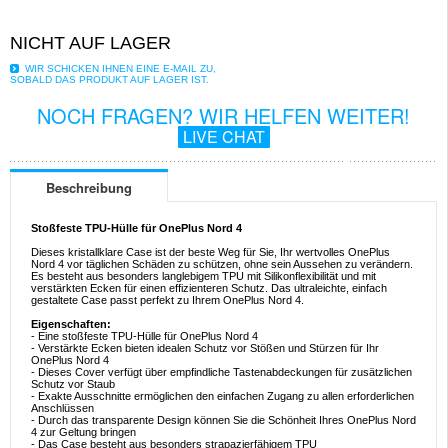
NICHT AUF LAGER
WIR SCHICKEN IHNEN EINE E-MAIL ZU,
SOBALD DAS PRODUKT AUF LAGER IST.
NOCH FRAGEN? WIR HELFEN WEITER!
LIVE CHAT
Beschreibung
Stoßfeste TPU-Hülle für OnePlus Nord 4
Dieses kristallklare Case ist der beste Weg für Sie, Ihr wertvolles OnePlus
Nord 4 vor täglichen Schäden zu schützen, ohne sein Aussehen zu verändern.
Es besteht aus besonders langlebigem TPU mit Silikonflexibilität und mit
verstärkten Ecken für einen effizienteren Schutz. Das ultraleichte, einfach
gestaltete Case passt perfekt zu Ihrem OnePlus Nord 4.
Eigenschaften:
- Eine stoßfeste TPU-Hülle für OnePlus Nord 4
- Verstärkte Ecken bieten idealen Schutz vor Stößen und Stürzen für Ihr
OnePlus Nord 4
- Dieses Cover verfügt über empfindliche Tastenabdeckungen für zusätzlichen
Schutz vor Staub
- Exakte Ausschnitte ermöglichen den einfachen Zugang zu allen erforderlichen
Anschlüssen
- Durch das transparente Design können Sie die Schönheit Ihres OnePlus Nord
4 zur Geltung bringen
- Das Case besteht aus besonders strapazierfähigem TPU