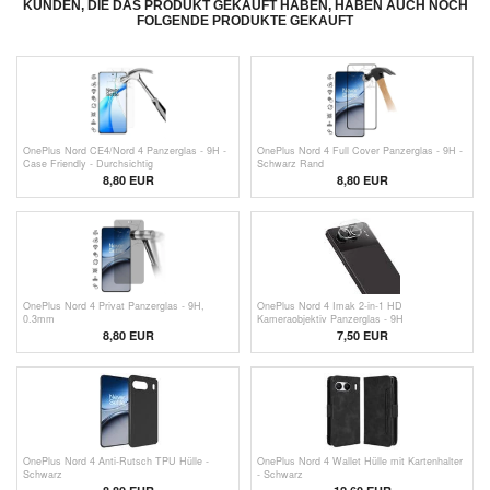
KUNDEN, DIE DAS PRODUKT GEKAUFT HABEN, HABEN AUCH NOCH
FOLGENDE PRODUKTE GEKAUFT
OnePlus Nord CE4/Nord 4 Panzerglas - 9H -
OnePlus Nord 4 Full Cover Panzerglas - 9H -
Case Friendly - Durchsichtig
Schwarz Rand
8,80 EUR
8,80 EUR
OnePlus Nord 4 Privat Panzerglas - 9H,
OnePlus Nord 4 Imak 2-in-1 HD
0.3mm
Kameraobjektiv Panzerglas - 9H
8,80 EUR
7,50 EUR
OnePlus Nord 4 Anti-Rutsch TPU Hülle -
OnePlus Nord 4 Wallet Hülle mit Kartenhalter
Schwarz
- Schwarz