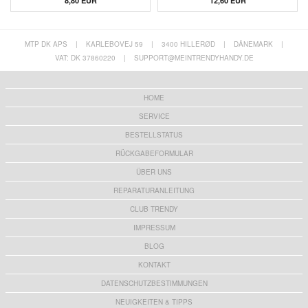
8,80 EUR
12,60 EUR
MTP DK APS
|
KARLEBOVEJ 59
|
3400 HILLERØD
|
DÄNEMARK
|
VAT: DK 37860220
|
SUPPORT@MEINTRENDYHANDY.DE
HOME
SERVICE
BESTELLSTATUS
RÜCKGABEFORMULAR
ÜBER UNS
REPARATURANLEITUNG
CLUB TRENDY
IMPRESSUM
BLOG
KONTAKT
DATENSCHUTZBESTIMMUNGEN
NEUIGKEITEN & TIPPS