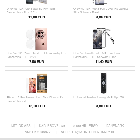
OnePlus 12R/Ace 3 Saii 3D Premium
OnePlus 12R/Ace 3 Full Cover Panzerglas -
Panzerglas - 9H - 2 Pcs.
9H - Schwarz Rand
12,60 EUR
8,80 EUR
OnePlus 12R/Ace 3 Imak HD Kameraobjektiv
OnePlus Nord/Nord 2 5G Imak Pro+
Panzerglas - 9H - 2Stk.
Panzerglas - 9H - Schwarz Rand
7,50
EUR
11,40 EUR
iPhone 15 Pro Panzerglas - 9Hs Classic Fit
Universal-Fernbedienung für Philips TV
Panzerglas - 9H
13,10
EUR
8,80 EUR
MTP DK APS
|
KARLEBOVEJ 59
|
3400 HILLERØD
|
DÄNEMARK
|
VAT: DK 37860220
|
SUPPORT@MEINTRENDYHANDY.DE