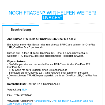
NOCH FRAGEN? WIR HELFEN WEITER!
LIVE CHAT
Beschreibung
Anti-Rutsch TPU Hülle für OnePlus 12R, OnePlus Ace 3
Einfach ist immer das Beste - das rutschfeste TPU-Case schirmt Ihr OnePlus
12R, OnePlus Ace 3 perfekt ab!
Dieses Anti-Rutsch-Hülle für OnePlus 12R, OnePlus Ace 3 besteht aus
weichem TPU-Material, das eine silikonähnliche Flexibilität aufweist.
Eigenschaften:
- Stoßdämpfendes und dennoch dünnes TPU-Case für das OnePlus 12R,
OnePlus Ace 3
- TPU-Case mit der Flexibilität eines Silikongehäuses
- Schützen Sie Ihr OnePlus 12R, OnePlus Ace 3 vor täglichen Schäden
- Die rutschfeste TPU-Hülle passt perfekt zu Ihrem OnePlus 12R, OnePlus Ace
3
Kompatibilität:
OnePlus 12R, OnePlus Ace 3
Verpackung:
Bulk
EAN: 5714122388445
Verwandte Kategorien:
Handyzubehör
,
OnePlus Hüllen & Zubehör
,
OnePlus
12R Hüllen & Zubehör