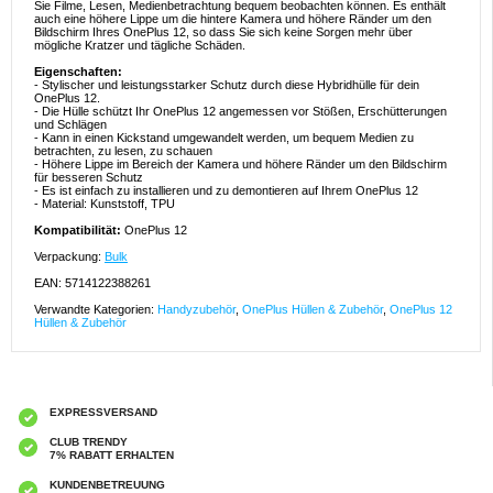
Sie Filme, Lesen, Medienbetrachtung bequem beobachten können. Es enthält
auch eine höhere Lippe um die hintere Kamera und höhere Ränder um den
Bildschirm Ihres OnePlus 12, so dass Sie sich keine Sorgen mehr über
mögliche Kratzer und tägliche Schäden.
Eigenschaften:
- Stylischer und leistungsstarker Schutz durch diese Hybridhülle für dein
OnePlus 12.
- Die Hülle schützt Ihr OnePlus 12 angemessen vor Stößen, Erschütterungen
und Schlägen
- Kann in einen Kickstand umgewandelt werden, um bequem Medien zu
betrachten, zu lesen, zu schauen
- Höhere Lippe im Bereich der Kamera und höhere Ränder um den Bildschirm
für besseren Schutz
- Es ist einfach zu installieren und zu demontieren auf Ihrem OnePlus 12
- Material: Kunststoff, TPU
Kompatibilität:
OnePlus 12
Verpackung:
Bulk
EAN: 5714122388261
Verwandte Kategorien:
Handyzubehör
,
OnePlus Hüllen & Zubehör
,
OnePlus 12
Hüllen & Zubehör
EXPRESSVERSAND
CLUB TRENDY
7% RABATT ERHALTEN
KUNDENBETREUUNG