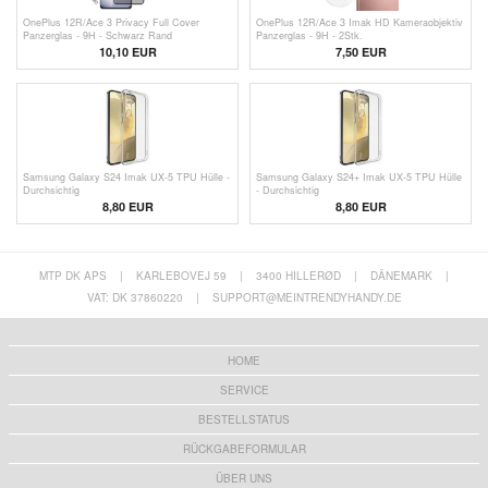
OnePlus 12R/Ace 3 Privacy Full Cover
OnePlus 12R/Ace 3 Imak HD Kameraobjektiv
Panzerglas - 9H - Schwarz Rand
Panzerglas - 9H - 2Stk.
10,10 EUR
7,50
EUR
Samsung Galaxy S24 Imak UX-5 TPU Hülle -
Samsung Galaxy S24+ Imak UX-5 TPU Hülle
Durchsichtig
- Durchsichtig
8,80 EUR
8,80 EUR
MTP DK APS
|
KARLEBOVEJ 59
|
3400 HILLERØD
|
DÄNEMARK
|
VAT: DK 37860220
|
SUPPORT@MEINTRENDYHANDY.DE
HOME
SERVICE
BESTELLSTATUS
RÜCKGABEFORMULAR
ÜBER UNS