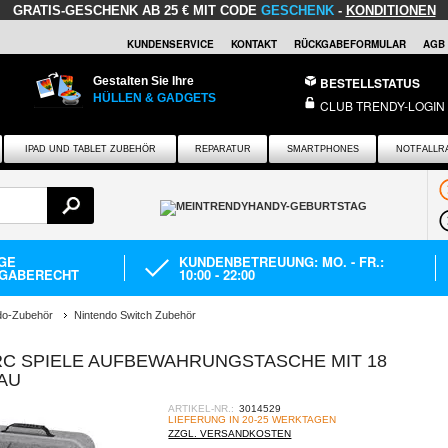
GRATIS-GESCHENK
AB 25 € MIT CODE
GESCHENK
-
KONDITIONEN
KUNDENSERVICE
KONTAKT
RÜCKGABEFORMULAR
AGB
Gestalten Sie Ihre
BESTELLSTATUS
HÜLLEN & GADGETS
CLUB TRENDY-LOGIN
IPAD UND TABLET ZUBEHÖR
REPARATUR
SMARTPHONES
NOTFALLR
AGE
KUNDENBETREUUNG: MO. - FR.:
GABERECHT
10:00 - 22:00
do-Zubehör
Nintendo Switch Zubehör
RC SPIELE AUFBEWAHRUNGSTASCHE MIT 18
AU
ARTIKEL-NR.:
3014529
LIEFERUNG IN 20-25 WERKTAGEN
ZZGL. VERSANDKOSTEN