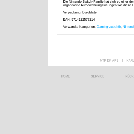
Die Nintendo Switch-Familie hat sich zu einer d
organisierte Aufbewahrungslösungen wie diese Hüll
Verpackung: Euroblister
EAN: 5714122577214
Verwandte Kategorien:
Gaming-zubehör
,
Ninten
MTP DK APS
|
KAR
HOME
SERVICE
RÜCK