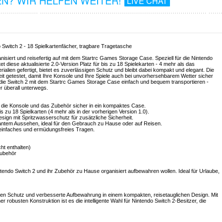
N? WIR HELFEN WEITER!
LIVE CHAT
 Switch 2 - 18 Spielkartenfächer, tragbare Tragetasche
nisiert und reisefertig auf mit dem Startrc Games Storage Case. Speziell für die Nintendo
t diese aktualisierte 2.0-Version Platz für bis zu 18 Spielekarten - 4 mehr als das
ialien gefertigt, bietet es zuverlässigen Schutz und bleibt dabei kompakt und elegant. Die
t getestet, damit Ihre Konsole und Ihre Spiele auch bei unvorhersehbarem Wetter sicher
 die Switch 2 mit dem Startrc Games Storage Case einfach und bequem transportieren -
r überall unterwegs.
t die Konsole und das Zubehör sicher in ein kompaktes Case.
is zu 18 Spielkarten (4 mehr als in der vorherigen Version 1.0).
esign mit Spritzwasserschutz für zusätzliche Sicherheit.
gantem Aussehen, ideal für den Gebrauch zu Hause oder auf Reisen.
 einfaches und ermüdungsfreies Tragen.
cht enthalten)
Zubehör
intendo Switch 2 und ihr Zubehör zu Hause organisiert aufbewahren wollen. Ideal für Urlaube,
en Schutz und verbesserte Aufbewahrung in einem kompakten, reisetauglichen Design. Mit
r robusten Konstruktion ist es die intelligente Wahl für Nintendo Switch 2-Besitzer, die