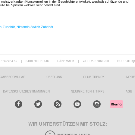
er meistverkauften Konsolenreihen in der Geschichte entwickelt, weshalb schützende und
e bei Spielern weltweit sehr beliebt sind.
do-Zubehör
,
Nintendo Switch Zubehör
LEBOVEJ 59
|
3400 HILLERØD
|
DÄNEMARK
|
VAT: DK 37860220
|
SUPPORT@
GABEFORMULAR
ÜBER UNS
CLUB TRENDY
IMPR
DATENSCHUTZBESTIMMUNGEN
NEUIGKEITEN & TIPPS
AGB
WIR UNTERSTÜTZEN MIT STOLZ: