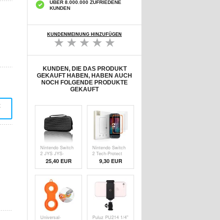
ÜBER 8.000.000 ZUFRIEDENE
KUNDEN
KUNDENMEINUNG HINZUFÜGEN
KUNDEN, DIE DAS PRODUKT
GEKAUFT HABEN, HABEN AUCH
NOCH FOLGENDE PRODUKTE
GEKAUFT
t
Nintendo Switch
Nintendo Switch
2 JYS JYS-
2 Tech-Protect
NS2259
Easy Set+
25,40 EUR
9,30 EUR
Honeycomb EVA
Panzerglas - 9H -
Tragetasche -
2 Stk.
Schwarz
Universal-
Puluz PU214 1/4"