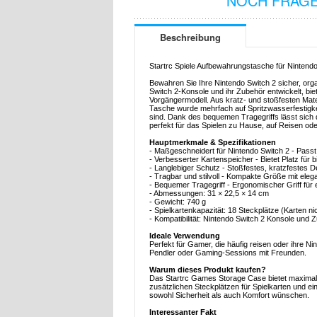
NOCH FRAGE
Beschreibung
Startrc Spiele Aufbewahrungstasche für Nintendo
Bewahren Sie Ihre Nintendo Switch 2 sicher, orga
Switch 2-Konsole und ihr Zubehör entwickelt, biete
Vorgängermodell. Aus kratz- und stoßfesten Mater
Tasche wurde mehrfach auf Spritzwasserfestigkei
sind. Dank des bequemen Tragegriffs lässt sich
perfekt für das Spielen zu Hause, auf Reisen ode
Hauptmerkmale & Spezifikationen
- Maßgeschneidert für Nintendo Switch 2 - Pass
- Verbesserter Kartenspeicher - Bietet Platz für b
- Langlebiger Schutz - Stoßfestes, kratzfestes D
- Tragbar und stilvoll - Kompakte Größe mit ele
- Bequemer Tragegriff - Ergonomischer Griff für
- Abmessungen: 31 × 22,5 × 14 cm
- Gewicht: 740 g
- Spielkartenkapazität: 18 Steckplätze (Karten ni
- Kompatibilität: Nintendo Switch 2 Konsole und 
Ideale Verwendung
Perfekt für Gamer, die häufig reisen oder ihre N
Pendler oder Gaming-Sessions mit Freunden.
Warum dieses Produkt kaufen?
Das Startrc Games Storage Case bietet maximal
zusätzlichen Steckplätzen für Spielkarten und eine
sowohl Sicherheit als auch Komfort wünschen.
Interessanter Fakt