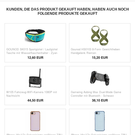
KUNDEN, DIE DAS PRODUKT GEKAUFT HABEN, HABEN AUCH NOCH
FOLGENDE PRODUKTE GEKAUFT
GOUNOD SK015 Sportgürtel / Laufgürtel
Gounod HS0103 8-Form Gewichtheben
Tasche mit Wasserflaschenhalter - Zyan
Handgelenk Riemen
12,60 EUR
15,20 EUR
W105 Fahrzeug-WiFi-Kamera 1080P mit
Gamwing Aobing Max Dual-Mode Game
Nachtsicht
Controller mit Bluetooth - Schwarz
44,50 EUR
38,10 EUR
iPhone 16e/17e Galvanisierte stoßfeste TPU
iPhone 16e/17e Galvanisierte stoßfeste TPU