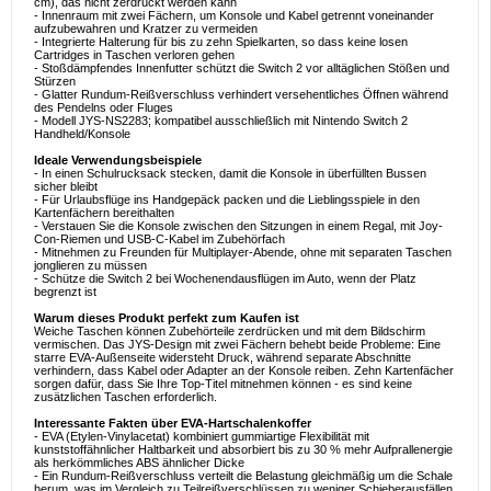
cm), das nicht zerdrückt werden kann
- Innenraum mit zwei Fächern, um Konsole und Kabel getrennt voneinander
aufzubewahren und Kratzer zu vermeiden
- Integrierte Halterung für bis zu zehn Spielkarten, so dass keine losen
Cartridges in Taschen verloren gehen
- Stoßdämpfendes Innenfutter schützt die Switch 2 vor alltäglichen Stößen und
Stürzen
- Glatter Rundum-Reißverschluss verhindert versehentliches Öffnen während
des Pendelns oder Fluges
- Modell JYS-NS2283; kompatibel ausschließlich mit Nintendo Switch 2
Handheld/Konsole
Ideale Verwendungsbeispiele
- In einen Schulrucksack stecken, damit die Konsole in überfüllten Bussen
sicher bleibt
- Für Urlaubsflüge ins Handgepäck packen und die Lieblingsspiele in den
Kartenfächern bereithalten
- Verstauen Sie die Konsole zwischen den Sitzungen in einem Regal, mit Joy-
Con-Riemen und USB-C-Kabel im Zubehörfach
- Mitnehmen zu Freunden für Multiplayer-Abende, ohne mit separaten Taschen
jonglieren zu müssen
- Schütze die Switch 2 bei Wochenendausflügen im Auto, wenn der Platz
begrenzt ist
Warum dieses Produkt perfekt zum Kaufen ist
Weiche Taschen können Zubehörteile zerdrücken und mit dem Bildschirm
vermischen. Das JYS-Design mit zwei Fächern behebt beide Probleme: Eine
starre EVA-Außenseite widersteht Druck, während separate Abschnitte
verhindern, dass Kabel oder Adapter an der Konsole reiben. Zehn Kartenfächer
sorgen dafür, dass Sie Ihre Top-Titel mitnehmen können - es sind keine
zusätzlichen Taschen erforderlich.
Interessante Fakten über EVA-Hartschalenkoffer
- EVA (Etylen-Vinylacetat) kombiniert gummiartige Flexibilität mit
kunststoffähnlicher Haltbarkeit und absorbiert bis zu 30 % mehr Aufprallenergie
als herkömmliches ABS ähnlicher Dicke
- Ein Rundum-Reißverschluss verteilt die Belastung gleichmäßig um die Schale
herum, was im Vergleich zu Teilreißverschlüssen zu weniger Schieberausfällen