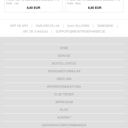
Hülle - Lila
Hülle - Blau
8,80 EUR
8,80 EUR
MTP DK APS
|
KARLEBOVEJ 59
|
3400 HILLERØD
|
DÄNEMARK
|
VAT: DK 37860220
|
SUPPORT@MEINTRENDYHANDY.DE
HOME
SERVICE
BESTELLSTATUS
RÜCKGABEFORMULAR
ÜBER UNS
REPARATURANLEITUNG
CLUB TRENDY
IMPRESSUM
BLOG
KONTAKT
DATENSCHUTZBESTIMMUNGEN