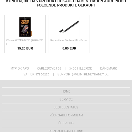
KUNDEN, DIE DAS PRODUKT GEKAUFT HABEN, HABEN AUCH NOCH
FOLGENDE PRODUKTE GEKAUFT
iPhone 6/6S/7/8/SE (2020)/SE
Kapazitiver Bedienstift - Schw
(
15,20 EUR
8,80 EUR
MTP DK APS
|
KARLEBOVEJ 59
|
3400 HILLERØD
|
DÄNEMARK
|
VAT: DK 37860220
|
SUPPORT@MEINTRENDYHANDY.DE
HOME
SERVICE
BESTELLSTATUS
RÜCKGABEFORMULAR
ÜBER UNS
REPARATURANLEITUNG