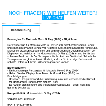
NOCH FRAGEN? WIR HELFEN WEITER!
LIVE CHAT
Beschreibung
Panzerglas für Motorola Moto G Play (2024) - 9H, 0.3mm
Der Panzerglas für Motorola Moto G Play (2024) bietet erstklassigen Schutz
und einen dauerhaften Schutz vor Kratzern, Stößen und alltäglicher Abnutzung.
Mit seinen präzisen Ausschnitten und dem ultradünnen Design passt sich der
Displayschutz nahtlos an Ihr Motorola Moto G Play (2024) an und behält das
schlanke Profil und die Berührungsempfindlichkeit des Geräts bei. Seine hohe
Transparenz sorgt für optimale Klarheit, sodass Sie lebendige Farben und
scharfe Details auf Ihrem Bildschirm genießen können.
Eigenschaften:
- Ein hochwertiger Panzerglas für Motorola Moto G Play (2024)
- Halten Sie das Display Ihres Motorola Moto G Play (2024) vor
Beschädigungen
- Das klare Design bewahrt die Bildschirmqualität und verbessert die Klarheit
- Mit Härtegrad 9H und 0.3mm dickem Profil
- Es handelt sich nicht um eine vollständige Abdeckung – deckt nicht das
gesamte Display ab
Kompatibilität:
Motorola Moto G Play (2024)
Verpackung: Euroblister
EAN: 5714122443557