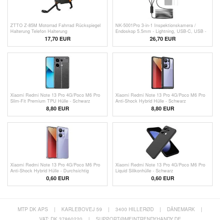
ZTTO Z-85M Motorrad Fahrrad Rückspiegel
NK-5001Pro 3-in-1 Inspektionskamera /
Halterung Telefon Halterung
Endoskop 5.5mm - Lightning, USB-C, USB -
Aluminiumlegierung stoßfest Telefon
5m
17,70 EUR
26,70 EUR
Halterung
Xiaomi Redmi Note 13 Pro 4G/Poco M6 Pro
Xiaomi Redmi Note 13 Pro 4G/Poco M6 Pro
Slim-Fit Premium TPU Hülle - Schwarz
Anti-Shock Hybrid Hülle - Schwarz
8,80 EUR
8,80 EUR
Xiaomi Redmi Note 13 Pro 4G/Poco M6 Pro
Xiaomi Redmi Note 13 Pro 4G/Poco M6 Pro
Anti-Shock Hybrid Hülle - Durchsichtig
Liquid Silikonhülle - Schwarz
0,60
EUR
0,60
EUR
MTP DK APS
|
KARLEBOVEJ 59
|
3400 HILLERØD
|
DÄNEMARK
|
VAT: DK 37860220
|
SUPPORT@MEINTRENDYHANDY.DE